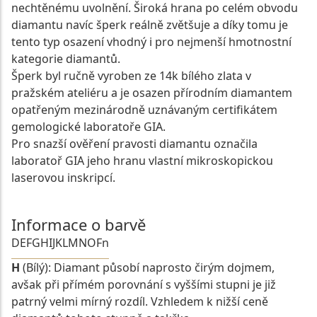
nechtěnému uvolnění. Široká hrana po celém obvodu
diamantu navíc šperk reálně zvětšuje a díky tomu je
tento typ osazení vhodný i pro nejmenší hmotnostní
kategorie diamantů.
Šperk byl ručně vyroben ze 14k bílého zlata v
pražském ateliéru a je osazen přírodním diamantem
opatřeným mezinárodně uznávaným certifikátem
gemologické laboratoře GIA.
Pro snazší ověření pravosti diamantu označila
laboratoř GIA jeho hranu vlastní mikroskopickou
laserovou inskripcí.
Informace o barvě
D
E
F
G
H
I
J
K
L
M
N
O
Fn
H
(Bílý): Diamant působí naprosto čirým dojmem,
avšak při přímém porovnání s vyššími stupni je již
patrný velmi mírný rozdíl. Vzhledem k nižší ceně