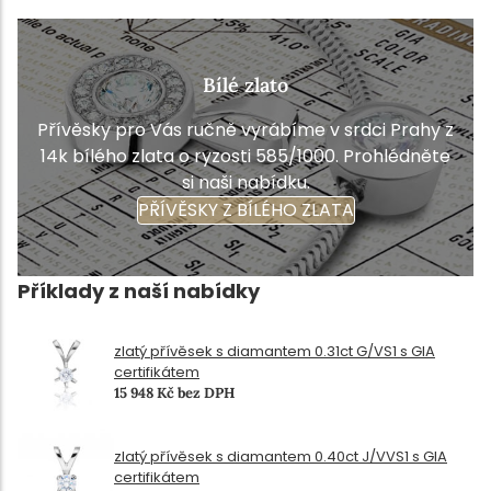
Bílé zlato
Přívěsky pro Vás ručně vyrábíme v srdci Prahy z
14k bílého zlata o ryzosti 585/1000. Prohlédněte
si naši nabídku.
PŘÍVĚSKY Z BÍLÉHO ZLATA
Příklady z naší nabídky
zlatý přívěsek s diamantem 0.31ct G/VS1 s GIA
certifikátem
15 948 Kč bez DPH
zlatý přívěsek s diamantem 0.40ct J/VVS1 s GIA
certifikátem