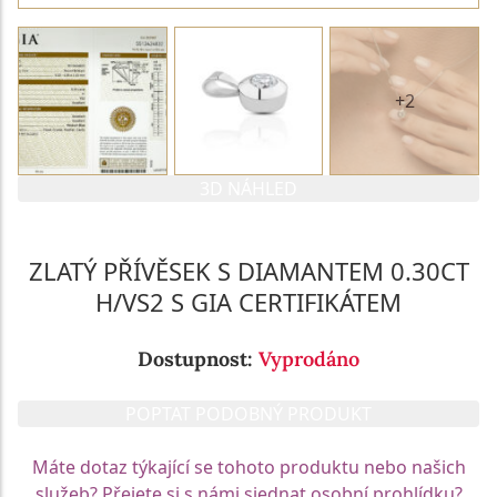
+2
3D NÁHLED
ZLATÝ PŘÍVĚSEK S DIAMANTEM 0.30CT
H/VS2 S GIA CERTIFIKÁTEM
Dostupnost:
Vyprodáno
POPTAT PODOBNÝ PRODUKT
Máte dotaz týkající se tohoto produktu nebo našich
služeb? Přejete si s námi sjednat osobní prohlídku?