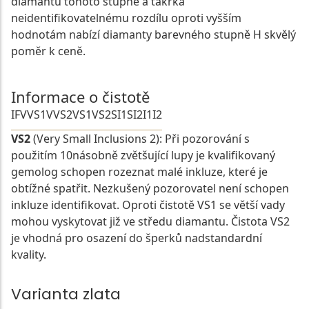
diamantů tohoto stupně a takřka
neidentifikovatelnému rozdílu oproti vyšším
hodnotám nabízí diamanty barevného stupně H skvělý
poměr k ceně.
Informace o čistotě
IF
VVS1
VVS2
VS1
VS2
SI1
SI2
I1
I2
VS2
(Very Small Inclusions 2): Při pozorování s
použitím 10násobně zvětšující lupy je kvalifikovaný
gemolog schopen rozeznat malé inkluze, které je
obtížné spatřit. Nezkušený pozorovatel není schopen
inkluze identifikovat. Oproti čistotě VS1 se větší vady
mohou vyskytovat již ve středu diamantu. Čistota VS2
je vhodná pro osazení do šperků nadstandardní
kvality.
Varianta zlata