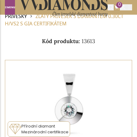
0
Domů
DIAMANTOVÉ ŠPERKY
DIAMANTOVÉ
PŘÍVĚSKY
ZLATÝ PŘÍVĚSEK S DIAMANTEM 0.30CT
H/VS2 S GIA CERTIFIKÁTEM
Kód produktu:
13613
Přírodní diamant
Mezinárodní certifikace