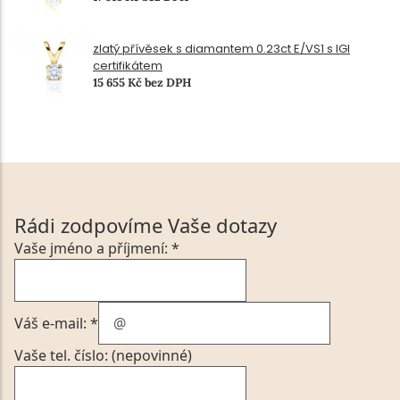
zlatý přívěsek s diamantem 0.23ct E/VS1 s IGI
certifikátem
15 655 Kč bez DPH
Rádi zodpovíme Vaše dotazy
Vaše jméno a příjmení: *
Váš e-mail: *
Vaše tel. číslo: (nepovinné)