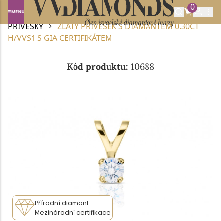
0
Domů
DIAMANTOVÉ ŠPERKY
DIAMANTOVÉ
PŘÍVĚSKY
ZLATÝ PŘÍVĚSEK S DIAMANTEM 0.30CT
H/VVS1 S GIA CERTIFIKÁTEM
Kód produktu:
10688
Přírodní diamant
Mezinárodní certifikace