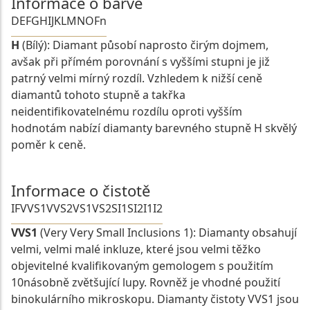
Informace o barvě
D
E
F
G
H
I
J
K
L
M
N
O
Fn
H
(Bílý): Diamant působí naprosto čirým dojmem,
avšak při přímém porovnání s vyššími stupni je již
patrný velmi mírný rozdíl. Vzhledem k nižší ceně
diamantů tohoto stupně a takřka
neidentifikovatelnému rozdílu oproti vyšším
hodnotám nabízí diamanty barevného stupně H skvělý
poměr k ceně.
Informace o čistotě
IF
VVS1
VVS2
VS1
VS2
SI1
SI2
I1
I2
VVS1
(Very Very Small Inclusions 1): Diamanty obsahují
velmi, velmi malé inkluze, které jsou velmi těžko
objevitelné kvalifikovaným gemologem s použitím
10násobně zvětšující lupy. Rovněž je vhodné použití
binokulárního mikroskopu. Diamanty čistoty VVS1 jsou