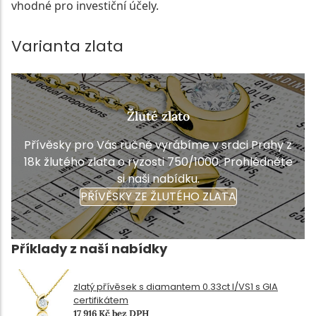
vhodné pro investiční účely.
Varianta zlata
Žluté zlato
Přívěsky pro Vás ručně vyrábíme v srdci Prahy z
18k žlutého zlata o ryzosti 750/1000. Prohlédněte
si naši nabídku.
PŘÍVĚSKY ZE ŽLUTÉHO ZLATA
Příklady z naší nabídky
zlatý přívěsek s diamantem 0.33ct I/VS1 s GIA
certifikátem
17 916 Kč bez DPH