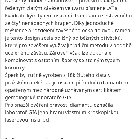
Nápaditý model diamantového přívěsku s elegantně
řešeným zlatým závěsem ve tvaru písmene „V“ a
kvadratickým typem osazení drahokamu sestaveného
ze čtyř nenápadných krapen. Díky jednoduché
myšlence a rozdělení závěsného očka do dvou ramen
je tento design zcela odlišný od běžných přívěsků,
které pro zavěšení využívají tradiční metodu v podobě
uceleného závěsu. Zároveň však lze dokonale
kombinovat s ostatními šperky se stejným typem
korunky.
Šperk byl ručně vyroben z 18k žlutého zlata v
pražském ateliéru a je osazen přírodním diamantem
opatřeným mezinárodně uznávaným certifikátem
gemologické laboratoře GIA.
Pro snazší ověření pravosti diamantu označila
laboratoř GIA jeho hranu vlastní mikroskopickou
laserovou inskripcí.