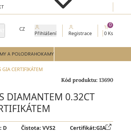
KT
0
CZ
AT
Přihlášení
Registrace
0 Ks
MY A POLODRAHOKAMY
S GIA CERTIFIKÁTEM
Kód produktu:
13690
 S DIAMANTEM 0.32CT
ERTIFIKÁTEM
:
D
Čistota:
VVS2
Certifikát:
GIA