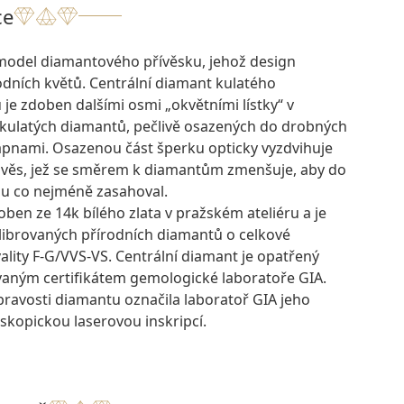
ce
odel diamantového přívěsku, jehož design
odních květů. Centrální diamant kulatého
 je zdoben dalšími osmi „okvětními lístky“ v
kulatých diamantů, pečlivě osazených do drobných
apnami. Osazenou část šperku opticky vyzdvihuje
ávěs, jež se směrem k diamantům zmenšuje, aby do
u co nejméně zasahoval.
oben ze 14k bílého zlata v pražském ateliéru a je
alibrovaných přírodních diamantů o celkové
ality F-G/VVS-VS. Centrální diamant je opatřený
aným certifikátem gemologické laboratoře GIA.
pravosti diamantu označila laboratoř GIA jeho
skopickou laserovou inskripcí.