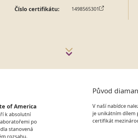
Číslo certifikátu:
1498565301
Původ diaman
te of America
V naší nabídce nal
je unikátním dílem 
ří k absolutní
certifikát mezinár
laboratořemi po
idla stanovená
ém rozsahu.