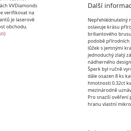
Další informa
kách VVDiamonds
e verifikovat na
antů je laserově
Nepřehlédnutelný m
ost obchodu.
oslavuje krásu přír
ti)
briliantového brusu
podobě přírodních 
lůžek s jemnými kr
jednoduchý zlatý z
nádherného design
Šperk byl ručně vyr
dále osazen 8 ks k
hmotnosti 0.32ct kv
mezinárodně uznáv
Pro snazší ověření 
hranu vlastní mikro