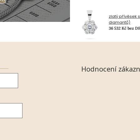
zlatý přívěsek 
diamantů)
36 532 Kč bez D
Hodnocení zákazn