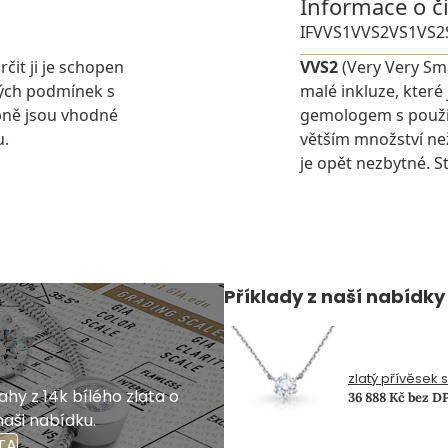
Informace o č
IF
VVS1
VVS2
VS1
VS2
rčit ji je schopen
VVS2
(Very Very Sma
ných podmínek s
malé inkluze, které
pně jsou vhodné
gemologem s použit
u.
větším množství ne
je opět nezbytné. St
Příklady z naší nabídky
zlatý přívěsek 
hy z 14k bílého zlata o
36 888 Kč bez D
naši nabídku.
TA