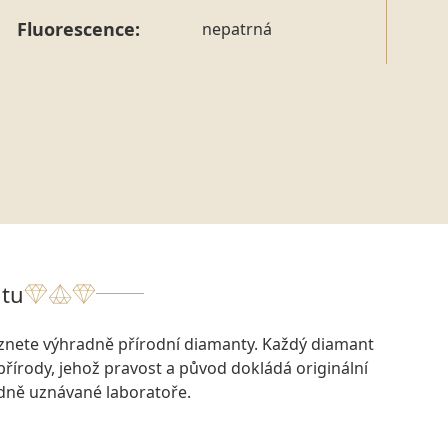
Fluorescence:
nepatrná
tu
eznete výhradně přírodní diamanty. Každý diamant
přírody, jehož pravost a původ dokládá originální
odně uznávané laboratoře.