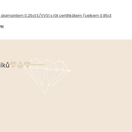
s diamantem 0.25ct E/VVS1 s IGI certifikátem (celkem 0.85ct
PH
íků