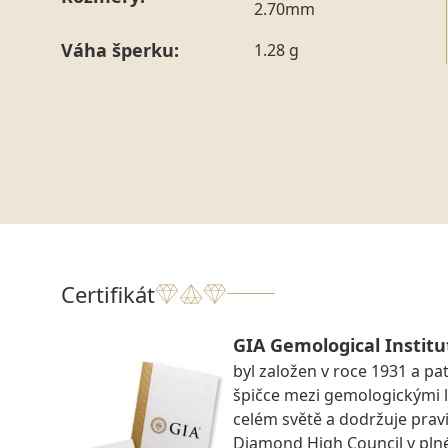
2.70mm
Váha šperku:
1.28 g
Certifikát
GIA Gemological Institu
byl založen v roce 1931 a pat
špičce mezi gemologickými 
celém světě a dodržuje prav
Diamond High Council v pln