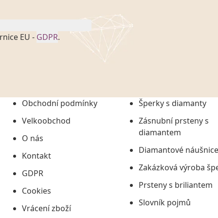
rnice EU -
GDPR
.
onem č. 101/2000 Sb. v
 a uchováním veškerých
vím společnosti
tuji společnosti
ních údajů či jako jeho
Obchodní podmínky
Šperky s diamanty
tí informací, nejdéle
Velkoobchod
Zásnubní prsteny s
diamantem
O nás
Diamantové náušnic
Kontakt
Zakázková výroba šp
GDPR
Prsteny s briliantem
Cookies
Slovník pojmů
Vrácení zboží