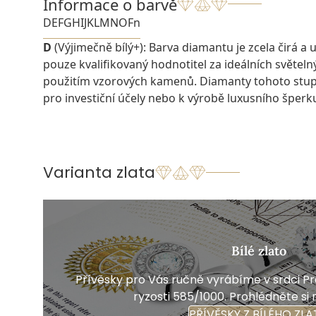
Informace o barvě
D
E
F
G
H
I
J
K
L
M
N
O
Fn
D
(Výjimečně bílý+): Barva diamantu je zcela čirá a u
pouze kvalifikovaný hodnotitel za ideálních světel
použitím vzorových kamenů. Diamanty tohoto stu
pro investiční účely nebo k výrobě luxusního šperk
Varianta zlata
Bílé zlato
Přívěsky pro Vás ručně vyrábíme v srdci Pra
ryzosti 585/1000. Prohlédněte si 
PŘÍVĚSKY Z BÍLÉHO ZLA