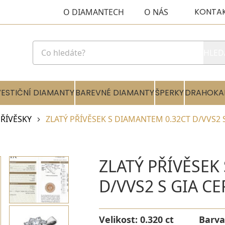
KONTA
O DIAMANTECH
O NÁS
HLED
VESTIČNÍ DIAMANTY
BAREVNÉ DIAMANTY
ŠPERKY
DRAHOKA
ŘÍVĚSKY
ZLATÝ PŘÍVĚSEK S DIAMANTEM 0.32CT D/VVS2 
ZLATÝ PŘÍVĚSEK
D/VVS2 S GIA C
Velikost:
0.320 ct
Barva