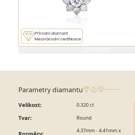
Přírodní diamant
Mezinárodní certifikace
3D NÁHLED
Parametry diamantu
Velikost:
0.320 ct
Tvar:
Round
4.37mm - 4.41mm x
Rozměry: