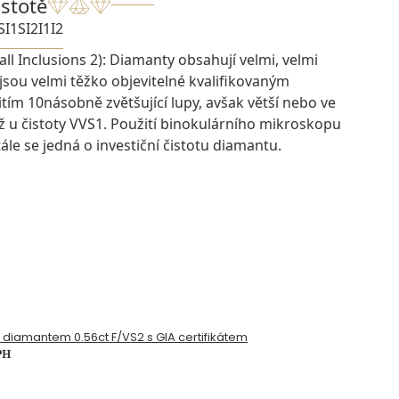
istotě
SI1
SI2
I1
I2
ll Inclusions 2): Diamanty obsahují velmi, velmi
 jsou velmi těžko objevitelné kvalifikovaným
ím 10násobně zvětšující lupy, avšak větší nebo ve
ž u čistoty VVS1. Použití binokulárního mikroskopu
ále se jedná o investiční čistotu diamantu.
s diamantem 0.56ct F/VS2 s GIA certifikátem
PH