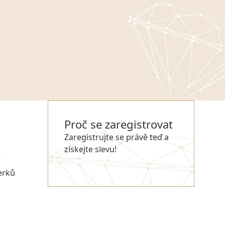
Proč se zaregistrovat
Zaregistrujte se právě teď a
získejte slevu!
e
REGISTROVAT SE
erků