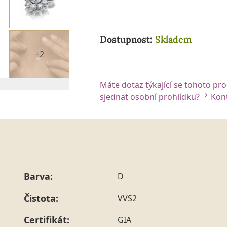
Dostupnost:
Skladem
+2
Máte dotaz týkající se tohoto pr
sjednat osobní prohlídku?
Kont
Barva:
D
Čistota:
VVS2
Certifikát:
GIA