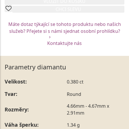
VLOŽIT DO KOŠÍKU
CHCI SLEVU
Máte dotaz týkající se tohoto produktu nebo našich
služeb? Přejete si s námi sjednat osobní prohlídku?
Kontaktujte nás
Parametry diamantu
Velikost:
0.380 ct
Tvar:
Round
4.66mm - 4.67mm x
Rozměry:
2.91mm
Váha šperku:
1.34 g