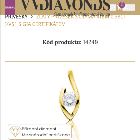
0
Domů
DIAMANTOVÉ ŠPERKY
DIAMANTOVÉ
PŘÍVĚSKY
ZLATÝ PŘÍVĚSEK S DIAMANTEM 0.38CT
I/VS1 S GIA CERTIFIKÁTEM
Kód produktu:
14249
Přírodní diamant
Mezinárodní certifikace