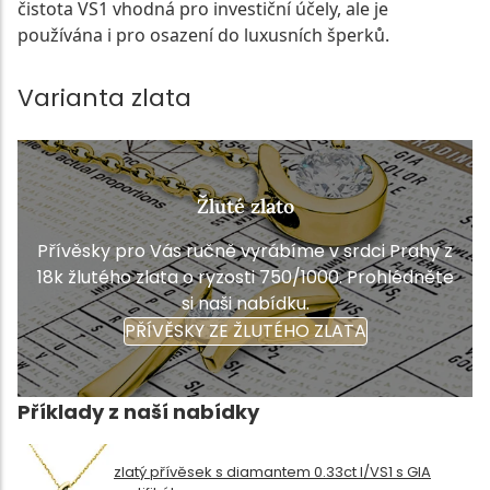
čistota VS1 vhodná pro investiční účely, ale je
používána i pro osazení do luxusních šperků.
Varianta zlata
Žluté zlato
Přívěsky pro Vás ručně vyrábíme v srdci Prahy z
18k žlutého zlata o ryzosti 750/1000. Prohlédněte
si naši nabídku.
PŘÍVĚSKY ZE ŽLUTÉHO ZLATA
Příklady z naší nabídky
zlatý přívěsek s diamantem 0.33ct I/VS1 s GIA