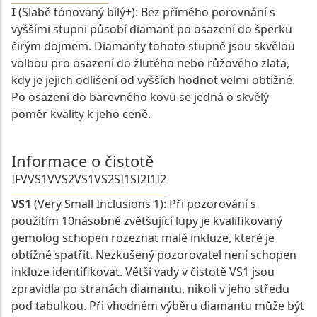
I
(Slabě tónovaný bílý+): Bez přímého porovnání s
vyššími stupni působí diamant po osazení do šperku
čirým dojmem. Diamanty tohoto stupně jsou skvělou
volbou pro osazení do žlutého nebo růžového zlata,
kdy je jejich odlišení od vyšších hodnot velmi obtížné.
Po osazení do barevného kovu se jedná o skvělý
poměr kvality k jeho ceně.
Informace o čistotě
IF
VVS1
VVS2
VS1
VS2
SI1
SI2
I1
I2
VS1
(Very Small Inclusions 1): Při pozorování s
použitím 10násobně zvětšující lupy je kvalifikovaný
gemolog schopen rozeznat malé inkluze, které je
obtížné spatřit. Nezkušený pozorovatel není schopen
inkluze identifikovat. Větší vady v čistotě VS1 jsou
zpravidla po stranách diamantu, nikoli v jeho středu
pod tabulkou. Při vhodném výběru diamantu může být