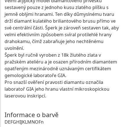
Velmi atypický model diamantového přívěsku
sestavený pouze z jednoho kusu zlatého plíšku s
jemně oblými hranami. Ten díky důmyslnému tvaru
drží diamant kulatého briliantového brusu přímo ve
své centrální části. Šperk je zároveň sestaven tak, aby
velmi efektivním způsobem svíral protilehlé hrany
drahokamu, čímž zabraňuje jeho nechtěnému
uvolnění.
Šperk byl ručně vyroben z 18k žlutého zlata v
pražském ateliéru a je osazen přírodním diamantem
opatřeným mezinárodně uznávaným certifikátem
gemologické laboratoře GIA.
Pro snazší ověření pravosti diamantu označila
laboratoř GIA jeho hranu vlastní mikroskopickou
laserovou inskripcí.
Informace o barvě
D
E
F
G
H
I
J
K
L
M
N
O
Fn