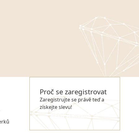
Proč se zaregistrovat
Zaregistrujte se právě teď a
získejte slevu!
e
REGISTROVAT SE
erků