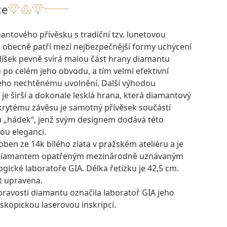
ce
ntového přívěsku s tradiční tzv. lunetovou
ž obecně patří mezi nejbezpečnější formy uchycení
líšek pevně svírá malou část hrany diamantu
 po celém jeho obvodu, a tím velmi efektivní
eho nechtěnému uvolnění. Další výhodou
je širší a dokonale lesklá hrana, která diamantový
skrytému závěsu je samotný přívěsek součástí
pu „hádek“, jenž svým designem dodává této
ou eleganci.
oben ze 14k bílého zlata v pražském ateliéru a je
 diamantem opatřeným mezinárodně uznávaným
gické laboratoře GIA. Délka řetízku je 42,5 cm.
t upravena.
pravosti diamantu označila laboratoř GIA jeho
skopickou laserovou inskripcí.