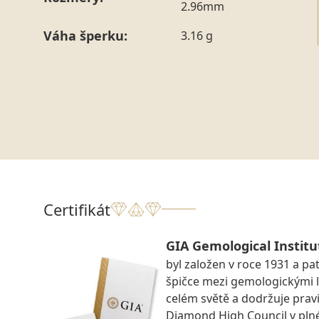
2.96mm
Váha šperku:
3.16 g
Certifikát
GIA Gemological Institu
byl založen v roce 1931 a pat
špičce mezi gemologickými 
celém světě a dodržuje prav
Diamond High Council v pln