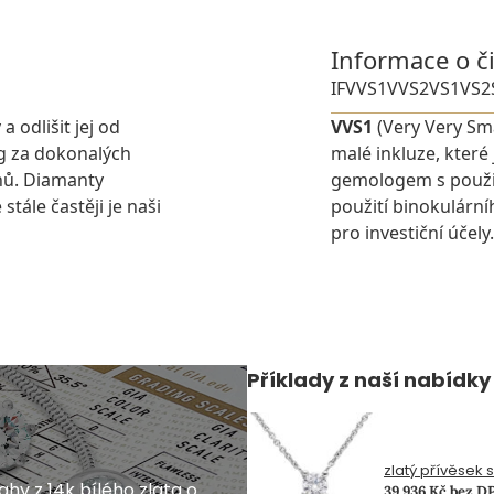
Informace o č
IF
VVS1
VVS2
VS1
VS2
 odlišit jej od
VVS1
(Very Very Sma
g za dokonalých
malé inkluze, které
nů. Diamanty
gemologem s použit
stále častěji je naši
použití binokulárn
pro investiční účely.
Příklady z naší nabídky
zlatý přívěsek 
hy z 14k bílého zlata o
39 936 Kč bez D