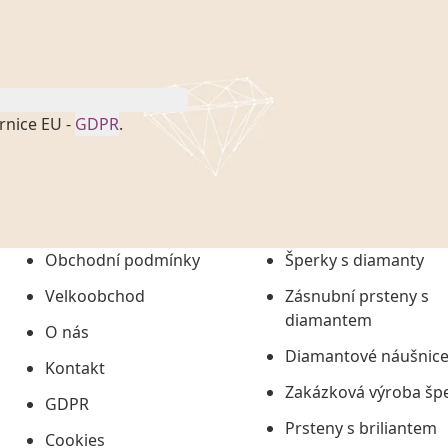
rnice EU -
GDPR
.
onem č. 101/2000 Sb. v
 a uchováním veškerých
vím společnosti
tuji společnosti
ních údajů či jako jeho
Obchodní podmínky
Šperky s diamanty
tí informací, nejdéle
Velkoobchod
Zásnubní prsteny s
diamantem
O nás
Diamantové náušnic
Kontakt
Zakázková výroba šp
GDPR
Prsteny s briliantem
Cookies