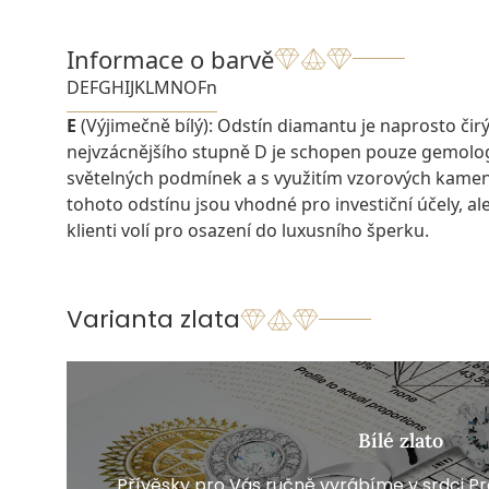
Informace o barvě
D
E
F
G
H
I
J
K
L
M
N
O
Fn
E
(Výjimečně bílý): Odstín diamantu je naprosto čirý a
nejvzácnějšího stupně D je schopen pouze gemolo
světelných podmínek a s využitím vzorových kame
tohoto odstínu jsou vhodné pro investiční účely, ale 
klienti volí pro osazení do luxusního šperku.
Varianta zlata
Bílé zlato
Přívěsky pro Vás ručně vyrábíme v srdci Pra