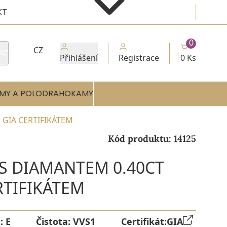
KT
0
CZ
AT
Přihlášení
Registrace
0 Ks
MY A POLODRAHOKAMY
 GIA CERTIFIKÁTEM
Kód produktu:
14125
 S DIAMANTEM 0.40CT
RTIFIKÁTEM
a:
E
Čistota:
VVS1
Certifikát:
GIA