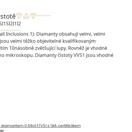
istotě
SI1
SI2
I1
I2
ll Inclusions 1): Diamanty obsahují velmi, velmi
 jsou velmi těžko objevitelné kvalifikovaným
ím 10násobně zvětšující lupy. Rovněž je vhodné
ího mikroskopu. Diamanty čistoty VVS1 jsou vhodné
s diamantem 0.59ct F/VS1 s GIA certifikátem
PH