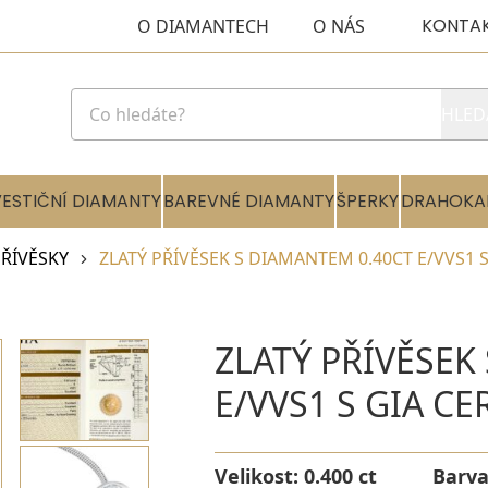
KONTA
O DIAMANTECH
O NÁS
HLED
VESTIČNÍ DIAMANTY
BAREVNÉ DIAMANTY
ŠPERKY
DRAHOKA
ŘÍVĚSKY
ZLATÝ PŘÍVĚSEK S DIAMANTEM 0.40CT E/VVS1 S
ZLATÝ PŘÍVĚSEK
E/VVS1 S GIA CE
Velikost:
0.400 ct
Barv