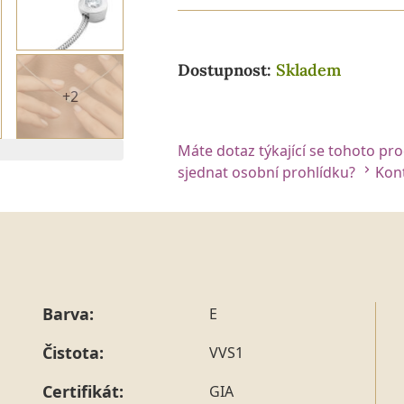
Dostupnost:
Skladem
+2
Máte dotaz týkající se tohoto pr
sjednat osobní prohlídku?
Kont
Barva:
E
Čistota:
VVS1
Certifikát:
GIA