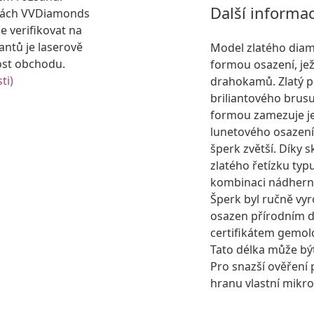
Další informa
kách VVDiamonds
e verifikovat na
antů je laserově
Model zlatého diama
ost obchodu.
formou osazení, je
ti)
drahokamů. Zlatý p
briliantového brusu
formou zamezuje j
lunetového osazení 
šperk zvětší. Díky 
zlatého řetízku ty
kombinaci nádhern
Šperk byl ručně vyr
osazen přírodním
certifikátem gemolo
Tato délka může bý
Pro snazší ověření 
hranu vlastní mikro