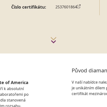
Číslo certifikátu:
2537601864
Původ diaman
te of America
V naší nabídce nal
je unikátním dílem 
ří k absolutní
certifikát mezinár
laboratořemi po
idla stanovená
ém rozsahu.