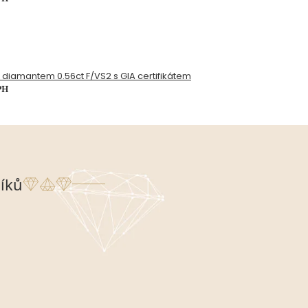
s diamantem 0.56ct F/VS2 s GIA certifikátem
PH
íků