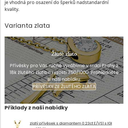
je vhodná pro osazení do šperků nadstandardní
kvality.
Varianta zlata
Žluté zlato
Přívěsky pro Vás ručně vyrábíme v srdci Prahy z
18k žlutého zlata o ryzosti 750/1000. Prohlédněte
si naši nabídku.
PŘÍVĚSKY ZE ŽLUTÉHO ZLATA
Příklady z naší nabídky
zlatý přívěsek s diamantem 0.23ct E/VS1 s IGI