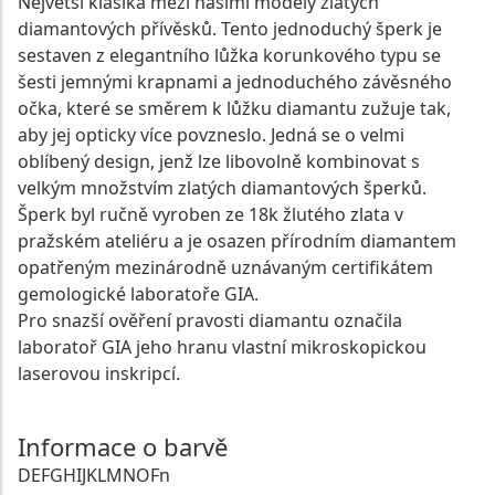
Největší klasika mezi našimi modely zlatých
diamantových přívěsků. Tento jednoduchý šperk je
sestaven z elegantního lůžka korunkového typu se
šesti jemnými krapnami a jednoduchého závěsného
očka, které se směrem k lůžku diamantu zužuje tak,
aby jej opticky více povzneslo. Jedná se o velmi
oblíbený design, jenž lze libovolně kombinovat s
velkým množstvím zlatých diamantových šperků.
Šperk byl ručně vyroben ze 18k žlutého zlata v
pražském ateliéru a je osazen přírodním diamantem
opatřeným mezinárodně uznávaným certifikátem
gemologické laboratoře GIA.
Pro snazší ověření pravosti diamantu označila
laboratoř GIA jeho hranu vlastní mikroskopickou
laserovou inskripcí.
Informace o barvě
D
E
F
G
H
I
J
K
L
M
N
O
Fn