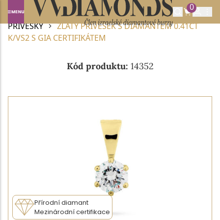
0
Domů
DIAMANTOVÉ ŠPERKY
DIAMANTOVÉ
PŘÍVĚSKY
ZLATÝ PŘÍVĚSEK S DIAMANTEM 0.41CT
K/VS2 S GIA CERTIFIKÁTEM
Kód produktu:
14352
Přírodní diamant
Mezinárodní certifikace