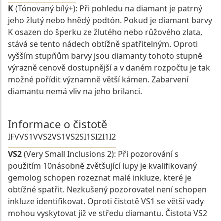
K
(Tónovaný bílý+): Při pohledu na diamant je patrný
jeho žlutý nebo hnědý podtón. Pokud je diamant barvy
K osazen do šperku ze žlutého nebo růžového zlata,
stává se tento nádech obtížně spatřitelným. Oproti
vyšším stupňům barvy jsou diamanty tohoto stupně
výrazně cenově dostupnější a v daném rozpočtu je tak
možné pořídit významně větší kámen. Zabarvení
diamantu nemá vliv na jeho brilanci.
Informace o čistotě
IF
VVS1
VVS2
VS1
VS2
SI1
SI2
I1
I2
VS2
(Very Small Inclusions 2): Při pozorování s
použitím 10násobně zvětšující lupy je kvalifikovaný
gemolog schopen rozeznat malé inkluze, které je
obtížné spatřit. Nezkušený pozorovatel není schopen
inkluze identifikovat. Oproti čistotě VS1 se větší vady
mohou vyskytovat již ve středu diamantu. Čistota VS2