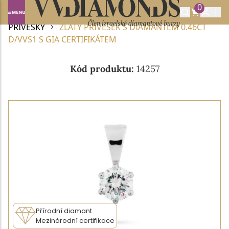
0
Domů
DIAMANTOVÉ ŠPERKY
DIAMANTOVÉ
PŘÍVĚSKY
ZLATÝ PŘÍVĚSEK S DIAMANTEM 0.46CT
D/VVS1 S GIA CERTIFIKÁTEM
Kód produktu:
14257
Přírodní diamant
Mezinárodní certifikace