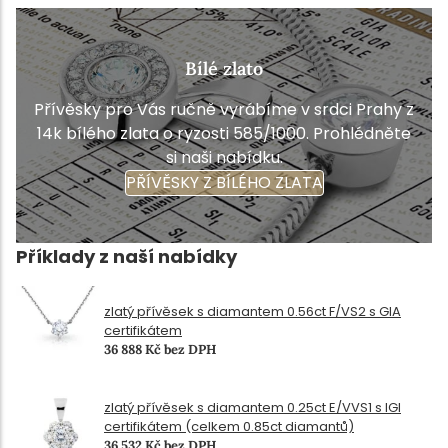
Bílé zlato
Přívěsky pro Vás ručně vyrábíme v srdci Prahy z
14k bílého zlata o ryzosti 585/1000. Prohlédněte
si naši nabídku.
PŘÍVĚSKY Z BÍLÉHO ZLATA
Příklady z naší nabídky
zlatý přívěsek s diamantem 0.56ct F/VS2 s GIA
certifikátem
36 888 Kč bez DPH
zlatý přívěsek s diamantem 0.25ct E/VVS1 s IGI
certifikátem (celkem 0.85ct diamantů)
36 532 Kč bez DPH