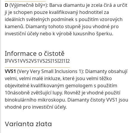
D
(Výjimečně bílý+): Barva diamantu je zcela čirá a určit
ji je schopen pouze kvalifikovaný hodnotitel za
ideálních světelných podmínek s použitím vzorových
kamenů. Diamanty tohoto stupně jsou vhodné pro
investiční účely nebo k výrobě luxusního šperku.
Informace o čistotě
IF
VVS1
VVS2
VS1
VS2
SI1
SI2
I1
I2
VVS1
(Very Very Small Inclusions 1): Diamanty obsahují
velmi, velmi malé inkluze, které jsou velmi těžko
objevitelné kvalifikovaným gemologem s použitím
10násobně zvětšující lupy. Rovněž je vhodné použití
binokulárního mikroskopu. Diamanty čistoty VVS1 jsou
vhodné pro investiční účely.
Varianta zlata