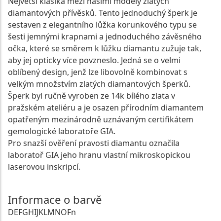
Největší klasika mezi našimi modely zlatých
diamantových přívěsků. Tento jednoduchý šperk je
sestaven z elegantního lůžka korunkového typu se
šesti jemnými krapnami a jednoduchého závěsného
očka, které se směrem k lůžku diamantu zužuje tak,
aby jej opticky více povzneslo. Jedná se o velmi
oblíbený design, jenž lze libovolně kombinovat s
velkým množstvím zlatých diamantových šperků.
Šperk byl ručně vyroben ze 14k bílého zlata v
pražském ateliéru a je osazen přírodním diamantem
opatřeným mezinárodně uznávaným certifikátem
gemologické laboratoře GIA.
Pro snazší ověření pravosti diamantu označila
laboratoř GIA jeho hranu vlastní mikroskopickou
laserovou inskripcí.
Informace o barvě
D
E
F
G
H
I
J
K
L
M
N
O
Fn