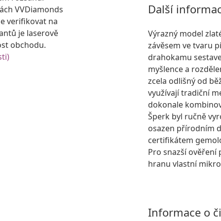
Další informa
kách VVDiamonds
e verifikovat na
antů je laserově
Výrazný model zlat
ost obchodu.
závěsem ve tvaru p
ti)
drahokamu sestaven
myšlence a rozděle
zcela odlišný od bě
využívají tradiční 
dokonale kombinova
Šperk byl ručně vyr
osazen přírodním
certifikátem gemol
Pro snazší ověření 
hranu vlastní mikro
Informace o č