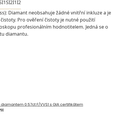
SI1
SI2
I1
I2
ess): Diamant neobsahuje žádné vnitřní inkluze a je
istoty. Pro ověření čistoty je nutné použití
oskopu profesionálním hodnotitelem. Jedná se o
otu diamantu.
s diamantem 0.57ct F/VVS1 s GIA certifikátem
PH