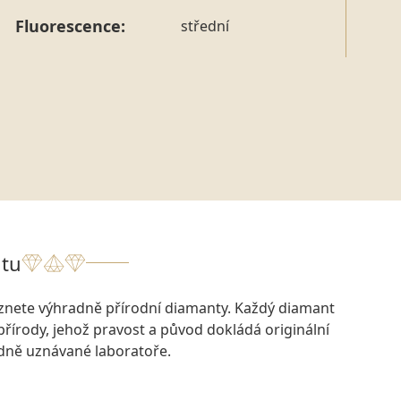
Fluorescence:
střední
tu
eznete výhradně přírodní diamanty. Každý diamant
přírody, jehož pravost a původ dokládá originální
odně uznávané laboratoře.