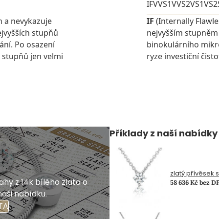
IF
VVS1
VVS2
VS1
VS2
m a nevykazuje
IF
(Internally Flawl
jvyšších stupňů
nejvyšším stupněm č
ání. Po osazení
binokulárního mikr
 stupňů jen velmi
ryze investiční čist
Příklady z naší nabídky
zlatý přívěsek 
hy z 14k bílého zlata o
58 636 Kč bez D
naši nabídku.
TA