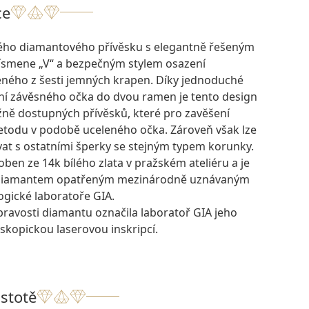
ce
ého diamantového přívěsku s elegantně řešeným
ísmene „V“ a bezpečným stylem osazení
ého z šesti jemných krapen. Díky jednoduché
ní závěsného očka do dvou ramen je tento design
žně dostupných přívěsků, které pro zavěšení
metodu v podobě uceleného očka. Zároveň však lze
t s ostatními šperky se stejným typem korunky.
oben ze 14k bílého zlata v pražském ateliéru a je
 diamantem opatřeným mezinárodně uznávaným
ogické laboratoře GIA.
pravosti diamantu označila laboratoř GIA jeho
skopickou laserovou inskripcí.
istotě