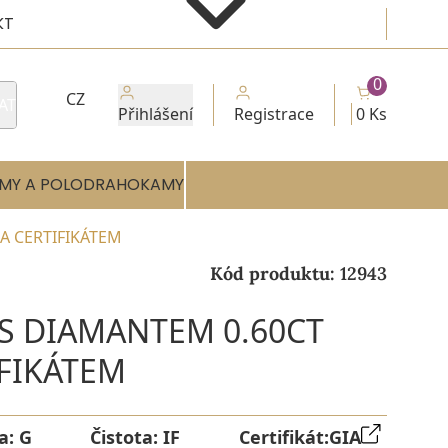
KT
0
CZ
AT
Přihlášení
Registrace
0 Ks
MY A POLODRAHOKAMY
IA CERTIFIKÁTEM
Kód produktu:
12943
 S DIAMANTEM 0.60CT
IFIKÁTEM
a:
G
Čistota:
IF
Certifikát:
GIA