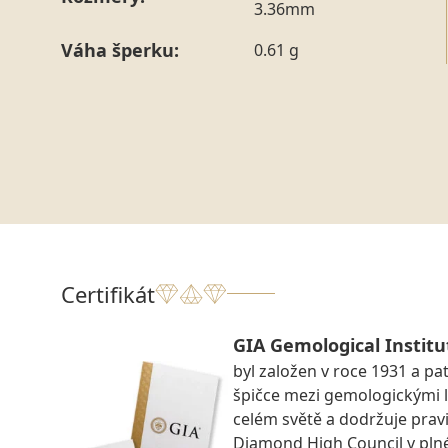
3.36mm
Váha šperku:
0.61 g
Certifikát
GIA Gemological Institu
byl založen v roce 1931 a pat
špičce mezi gemologickými 
celém světě a dodržuje prav
Diamond High Council v pln