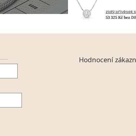
zlatý přívěsek 
53 325 Kč bez D
Hodnocení zákazn