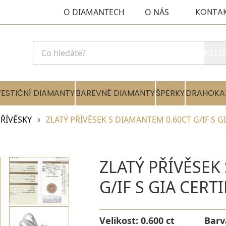
KONTA
O DIAMANTECH
O NÁS
HLED
VESTIČNÍ DIAMANTY
BAREVNÉ DIAMANTY
ŠPERKY
DRAHOKA
ŘÍVĚSKY
ZLATÝ PŘÍVĚSEK S DIAMANTEM 0.60CT G/IF S G
ZLATÝ PŘÍVĚSEK
G/IF S GIA CERT
Velikost:
0.600 ct
Barv