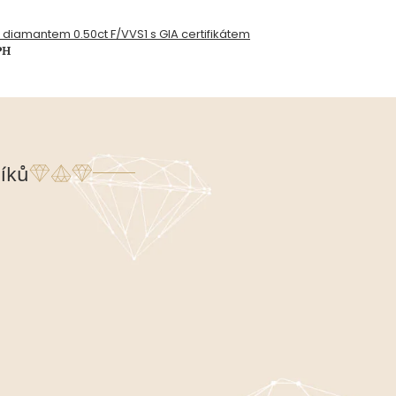
s diamantem 0.50ct F/VVS1 s GIA certifikátem
PH
íků