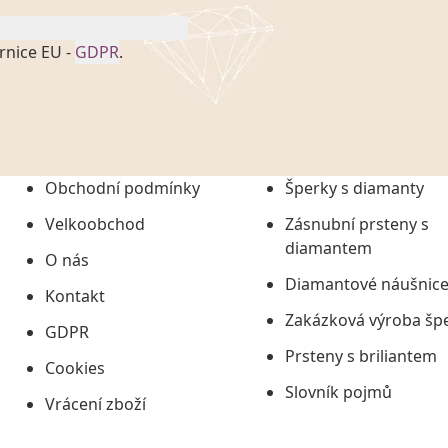
rnice EU -
GDPR
.
onem č. 101/2000 Sb. v
 a uchováním veškerých
vím společnosti
tuji společnosti
ních údajů či jako jeho
Obchodní podmínky
Šperky s diamanty
tí informací, nejdéle
Velkoobchod
Zásnubní prsteny s
diamantem
O nás
Diamantové náušnic
Kontakt
Zakázková výroba šp
GDPR
Prsteny s briliantem
Cookies
Slovník pojmů
Vrácení zboží