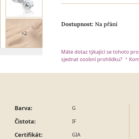
Dostupnost:
Na přání
+2
Máte dotaz týkající se tohoto pr
sjednat osobní prohlídku?
Kont
Barva:
G
Čistota:
IF
Certifikát:
GIA