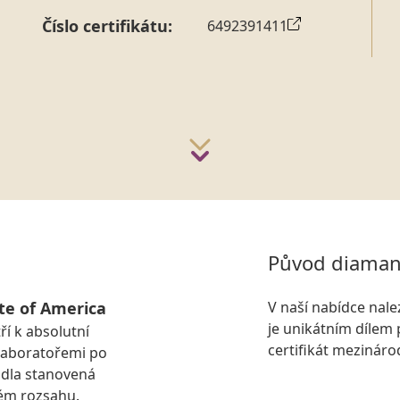
Číslo certifikátu:
6492391411
Původ diaman
te of America
V naší nabídce nal
je unikátním dílem 
ří k absolutní
certifikát mezinár
laboratořemi po
idla stanovená
ém rozsahu.