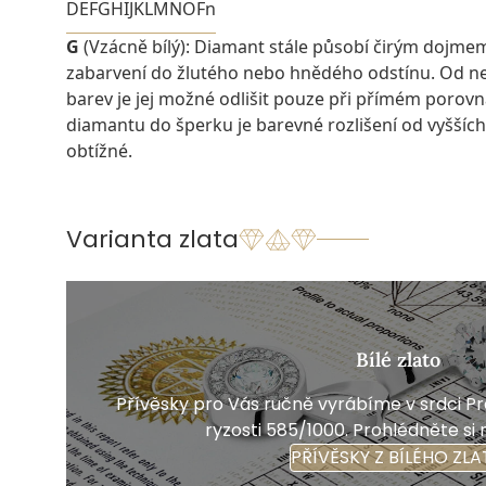
D
E
F
G
H
I
J
K
L
M
N
O
Fn
G
(Vzácně bílý): Diamant stále působí čirým dojme
zabarvení do žlutého nebo hnědého odstínu. Od ne
barev je jej možné odlišit pouze při přímém porovn
diamantu do šperku je barevné rozlišení od vyšších
obtížné.
Varianta zlata
Bílé zlato
Přívěsky pro Vás ručně vyrábíme v srdci Pra
ryzosti 585/1000. Prohlédněte si 
PŘÍVĚSKY Z BÍLÉHO ZLA