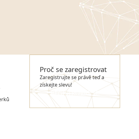
Proč se zaregistrovat
Zaregistrujte se právě teď a
získejte slevu!
e
REGISTROVAT SE
erků