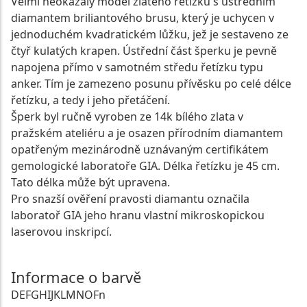
Velmi neokázalý model zlatého řetízku s ústředním
diamantem briliantového brusu, který je uchycen v
jednoduchém kvadratickém lůžku, jež je sestaveno ze
čtyř kulatých krapen. Ústřední část šperku je pevně
napojena přímo v samotném středu řetízku typu
anker. Tím je zamezeno posunu přívěsku po celé délce
řetízku, a tedy i jeho přetáčení.
Šperk byl ručně vyroben ze 14k bílého zlata v
pražském ateliéru a je osazen přírodním diamantem
opatřeným mezinárodně uznávaným certifikátem
gemologické laboratoře GIA. Délka řetízku je 45 cm.
Tato délka může být upravena.
Pro snazší ověření pravosti diamantu označila
laboratoř GIA jeho hranu vlastní mikroskopickou
laserovou inskripcí.
Informace o barvě
D
E
F
G
H
I
J
K
L
M
N
O
Fn