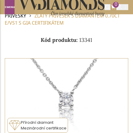
0
Domů
DIAMANTOVÉ ŠPERKY
DIAMANTOVÉ
PŘÍVĚSKY
ZLATÝ PŘÍVĚSEK S DIAMANTEM 0.70CT
E/VS1 S GIA CERTIFIKÁTEM
Kód produktu:
13341
Přírodní diamant
Mezinárodní certifikace