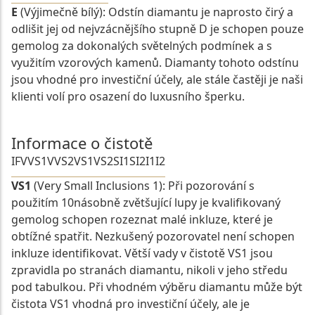
E
(Výjimečně bílý): Odstín diamantu je naprosto čirý a
odlišit jej od nejvzácnějšího stupně D je schopen pouze
gemolog za dokonalých světelných podmínek a s
využitím vzorových kamenů. Diamanty tohoto odstínu
jsou vhodné pro investiční účely, ale stále častěji je naši
klienti volí pro osazení do luxusního šperku.
Informace o čistotě
IF
VVS1
VVS2
VS1
VS2
SI1
SI2
I1
I2
VS1
(Very Small Inclusions 1): Při pozorování s
použitím 10násobně zvětšující lupy je kvalifikovaný
gemolog schopen rozeznat malé inkluze, které je
obtížné spatřit. Nezkušený pozorovatel není schopen
inkluze identifikovat. Větší vady v čistotě VS1 jsou
zpravidla po stranách diamantu, nikoli v jeho středu
pod tabulkou. Při vhodném výběru diamantu může být
čistota VS1 vhodná pro investiční účely, ale je