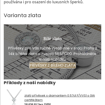
používána i pro osazení do luxusních šperků.
Varianta zlata
Bílé zlato
Přívěsky pro Vás ručně vyrábíme v srdci Prahy z
14k bílého zlata o ryzosti 585/1000. Prohlédněte
si naši nabídku.
PŘÍVĚSKY Z BÍLÉHO ZLATA
Příklady z naší nabídky
zlatý přívěsek s diamantem 0.57ct F/VVS1 s GIA
certifikátem
58 636 Kč bez DPH