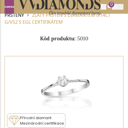
0
Domů
DIAMANTOVÉ ŠPERKY
DIAMANTOVÉ
PRSTENY
ZLATÝ PRSTEN S DIAMANTEM 0.14CT
G/VS2 S EGL CERTIFIKÁTEM
Kód produktu:
5010
Přírodní diamant
Mezinárodní certifikace