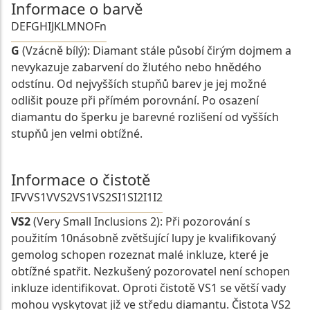
Informace o barvě
D
E
F
G
H
I
J
K
L
M
N
O
Fn
G
(Vzácně bílý): Diamant stále působí čirým dojmem a
nevykazuje zabarvení do žlutého nebo hnědého
odstínu. Od nejvyšších stupňů barev je jej možné
odlišit pouze při přímém porovnání. Po osazení
diamantu do šperku je barevné rozlišení od vyšších
stupňů jen velmi obtížné.
Informace o čistotě
IF
VVS1
VVS2
VS1
VS2
SI1
SI2
I1
I2
VS2
(Very Small Inclusions 2): Při pozorování s
použitím 10násobně zvětšující lupy je kvalifikovaný
gemolog schopen rozeznat malé inkluze, které je
obtížné spatřit. Nezkušený pozorovatel není schopen
inkluze identifikovat. Oproti čistotě VS1 se větší vady
mohou vyskytovat již ve středu diamantu. Čistota VS2