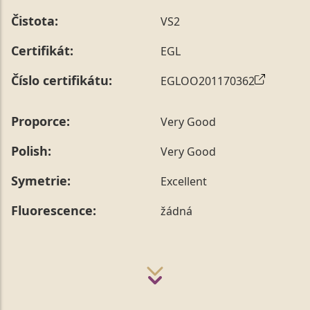
prstenu nás můžete
kontaktovat
.
Čistota:
VS2
Certifikát:
EGL
Číslo certifikátu:
EGLOO201170362
Proporce:
Very Good
Polish:
Very Good
Symetrie:
Excellent
Fluorescence:
žádná