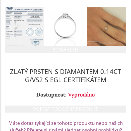
3D NÁHLED
ZLATÝ PRSTEN S DIAMANTEM 0.14CT
G/VS2 S EGL CERTIFIKÁTEM
Dostupnost:
Vyprodáno
POPTAT PODOBNÝ PRODUKT
Máte dotaz týkající se tohoto produktu nebo našich
služeb? Přejete si s námi sjednat osobní prohlídku?