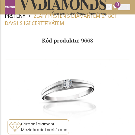
0
Domů
DIAMANTOVÉ ŠPERKY
DIAMANTOVÉ
PRSTENY
ZLATÝ PRSTEN S DIAMANTEM 0.18CT
D/VS1 S IGI CERTIFIKÁTEM
Kód produktu:
9668
Přírodní diamant
Mezinárodní certifikace