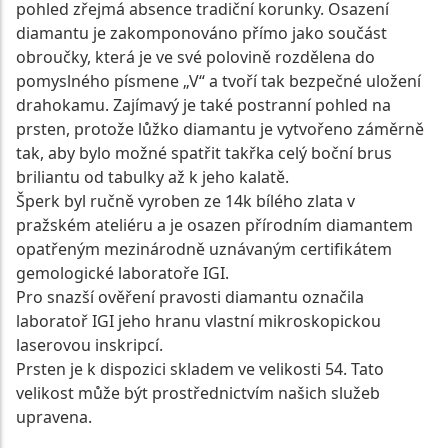
pohled zřejmá absence tradiční korunky. Osazení
diamantu je zakomponováno přímo jako součást
obroučky, která je ve své polovině rozdělena do
pomyslného písmene „V“ a tvoří tak bezpečné uložení
drahokamu. Zajímavý je také postranní pohled na
prsten, protože lůžko diamantu je vytvořeno záměrně
tak, aby bylo možné spatřit takřka celý boční brus
briliantu od tabulky až k jeho kalatě.
Šperk byl ručně vyroben ze 14k bílého zlata v
pražském ateliéru a je osazen přírodním diamantem
opatřeným mezinárodně uznávaným certifikátem
gemologické laboratoře IGI.
Pro snazší ověření pravosti diamantu označila
laboratoř IGI jeho hranu vlastní mikroskopickou
laserovou inskripcí.
Prsten je k dispozici skladem ve velikosti 54. Tato
velikost může být prostřednictvím našich služeb
upravena.