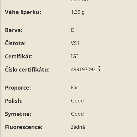
poznámky v posledním kroku objednávky nebo nám ji
Váha šperku:
1.39 g
sdělit během jejího telefonického ověření, které z naší
strany vždy probíhá.
Pro sdělení skladové velikosti tohoto konkrétního
Barva:
D
prstenu nás můžete
kontaktovat
.
Čistota:
VS1
Certifikát:
IGI
Číslo certifikátu:
499197092
Proporce:
Fair
Polish:
Good
Symetrie:
Good
Fluorescence:
žádná