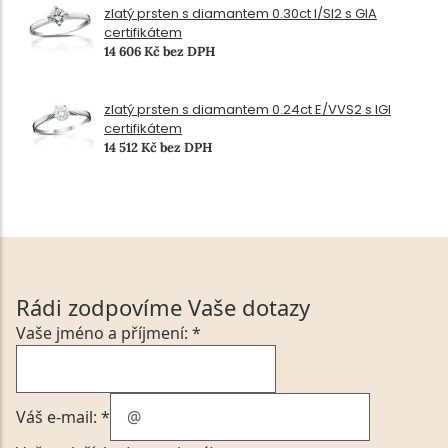
zlatý prsten s diamantem 0.30ct I/SI2 s GIA
certifikátem
14 606 Kč bez DPH
zlatý prsten s diamantem 0.24ct E/VVS2 s IGI
certifikátem
14 512 Kč bez DPH
Rádi zodpovíme Vaše dotazy
Vaše jméno a příjmení: *
Váš e-mail: *