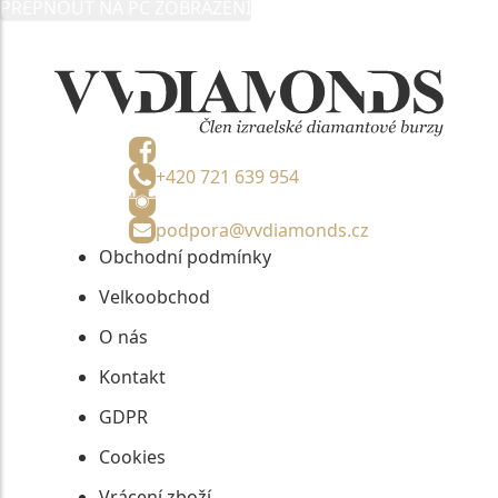
PŘEPNOUT NA PC ZOBRAZENÍ
informací, nejdéle na tři roky od jejich zaslání.
+420 721 639 954
podpora@vvdiamonds.cz
Obchodní podmínky
Velkoobchod
O nás
Kontakt
GDPR
Cookies
Vrácení zboží