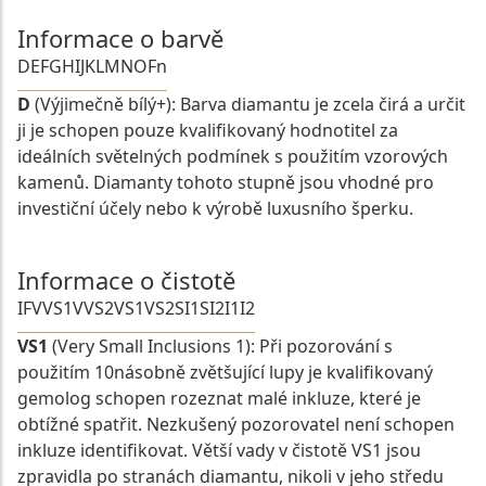
Informace o barvě
D
E
F
G
H
I
J
K
L
M
N
O
Fn
D
(Výjimečně bílý+): Barva diamantu je zcela čirá a určit
ji je schopen pouze kvalifikovaný hodnotitel za
ideálních světelných podmínek s použitím vzorových
kamenů. Diamanty tohoto stupně jsou vhodné pro
investiční účely nebo k výrobě luxusního šperku.
Informace o čistotě
IF
VVS1
VVS2
VS1
VS2
SI1
SI2
I1
I2
VS1
(Very Small Inclusions 1): Při pozorování s
použitím 10násobně zvětšující lupy je kvalifikovaný
gemolog schopen rozeznat malé inkluze, které je
obtížné spatřit. Nezkušený pozorovatel není schopen
inkluze identifikovat. Větší vady v čistotě VS1 jsou
zpravidla po stranách diamantu, nikoli v jeho středu