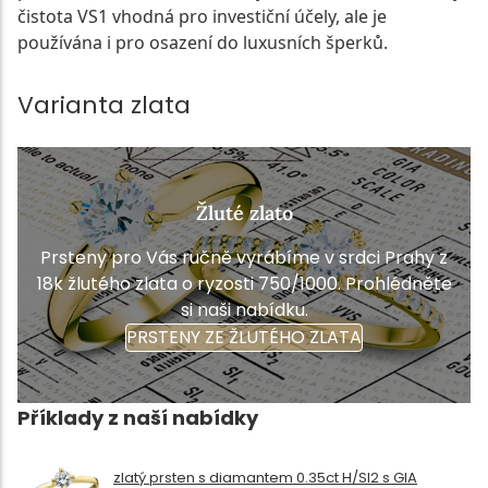
čistota VS1 vhodná pro investiční účely, ale je
používána i pro osazení do luxusních šperků.
Varianta zlata
Žluté zlato
Prsteny pro Vás ručně vyrábíme v srdci Prahy z
18k žlutého zlata o ryzosti 750/1000. Prohlédněte
si naši nabídku.
PRSTENY ZE ŽLUTÉHO ZLATA
Příklady z naší nabídky
zlatý prsten s diamantem 0.35ct H/SI2 s GIA