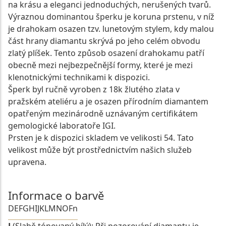
na krásu a eleganci jednoduchých, nerušených tvarů.
Výraznou dominantou šperku je koruna prstenu, v níž
je drahokam osazen tzv. lunetovým stylem, kdy malou
část hrany diamantu skrývá po jeho celém obvodu
zlatý plíšek. Tento způsob osazení drahokamu patří
obecně mezi nejbezpečnější formy, které je mezi
klenotnickými technikami k dispozici.
Šperk byl ručně vyroben z 18k žlutého zlata v
pražském ateliéru a je osazen přírodním diamantem
opatřeným mezinárodně uznávaným certifikátem
gemologické laboratoře IGI.
Prsten je k dispozici skladem ve velikosti 54. Tato
velikost může být prostřednictvím našich služeb
upravena.
Informace o barvě
D
E
F
G
H
I
J
K
L
M
N
O
Fn