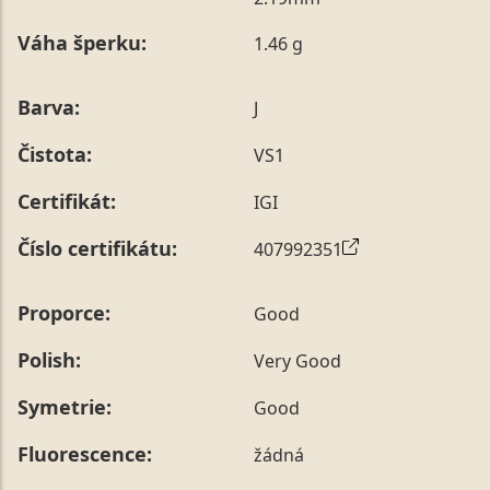
poznámky v posledním kroku objednávky nebo nám ji
Váha šperku:
1.46 g
sdělit během jejího telefonického ověření, které z naší
strany vždy probíhá.
Pro sdělení skladové velikosti tohoto konkrétního
Barva:
J
prstenu nás můžete
kontaktovat
.
Čistota:
VS1
Certifikát:
IGI
Číslo certifikátu:
407992351
Proporce:
Good
Polish:
Very Good
Symetrie:
Good
Fluorescence:
žádná