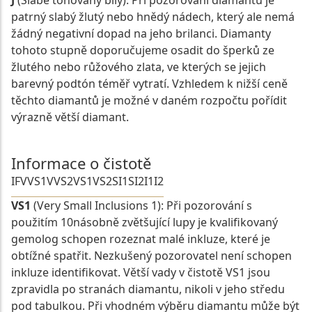
J
(Slabě tónovaný bílý): Při pozorování diamantu je
patrný slabý žlutý nebo hnědý nádech, který ale nemá
žádný negativní dopad na jeho brilanci. Diamanty
tohoto stupně doporučujeme osadit do šperků ze
žlutého nebo růžového zlata, ve kterých se jejich
barevný podtón téměř vytratí. Vzhledem k nižší ceně
těchto diamantů je možné v daném rozpočtu pořídit
výrazně větší diamant.
Informace o čistotě
IF
VVS1
VVS2
VS1
VS2
SI1
SI2
I1
I2
VS1
(Very Small Inclusions 1): Při pozorování s
použitím 10násobně zvětšující lupy je kvalifikovaný
gemolog schopen rozeznat malé inkluze, které je
obtížné spatřit. Nezkušený pozorovatel není schopen
inkluze identifikovat. Větší vady v čistotě VS1 jsou
zpravidla po stranách diamantu, nikoli v jeho středu
pod tabulkou. Při vhodném výběru diamantu může být