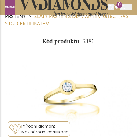
0
Domů
DIAMANTOVÉ ŠPERKY
DIAMANTOVÉ
PRSTENY
ZLATÝ PRSTEN S DIAMANTEM 0.18CT J/VS1
S IGI CERTIFIKÁTEM
Kód produktu:
6386
Přírodní diamant
Mezinárodní certifikace