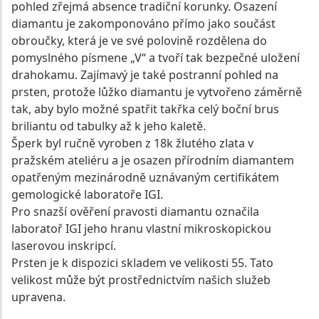
pohled zřejmá absence tradiční korunky. Osazení
diamantu je zakomponováno přímo jako součást
obroučky, která je ve své polovině rozdělena do
pomyslného písmene „V“ a tvoří tak bezpečné uložení
drahokamu. Zajímavý je také postranní pohled na
prsten, protože lůžko diamantu je vytvořeno záměrně
tak, aby bylo možné spatřit takřka celý boční brus
briliantu od tabulky až k jeho kaletě.
Šperk byl ručně vyroben z 18k žlutého zlata v
pražském ateliéru a je osazen přírodním diamantem
opatřeným mezinárodně uznávaným certifikátem
gemologické laboratoře IGI.
Pro snazší ověření pravosti diamantu označila
laboratoř IGI jeho hranu vlastní mikroskopickou
laserovou inskripcí.
Prsten je k dispozici skladem ve velikosti 55. Tato
velikost může být prostřednictvím našich služeb
upravena.