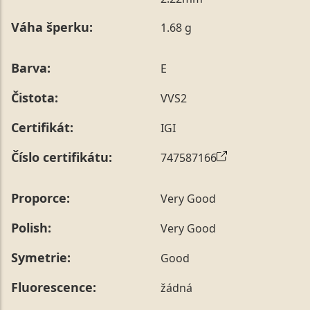
poznámky v posledním kroku objednávky nebo nám ji
Váha šperku:
1.68 g
sdělit během jejího telefonického ověření, které z naší
strany vždy probíhá.
Pro sdělení skladové velikosti tohoto konkrétního
Barva:
E
prstenu nás můžete
kontaktovat
.
Čistota:
VVS2
Certifikát:
IGI
Číslo certifikátu:
747587166
Proporce:
Very Good
Polish:
Very Good
Symetrie:
Good
Fluorescence:
žádná