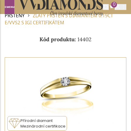
0
Domů
DIAMANTOVÉ ŠPERKY
DIAMANTOVÉ
PRSTENY
ZLATÝ PRSTEN S DIAMANTEM 0.19CT
E/VVS2 S IGI CERTIFIKÁTEM
Kód produktu:
14402
Přírodní diamant
Mezinárodní certifikace