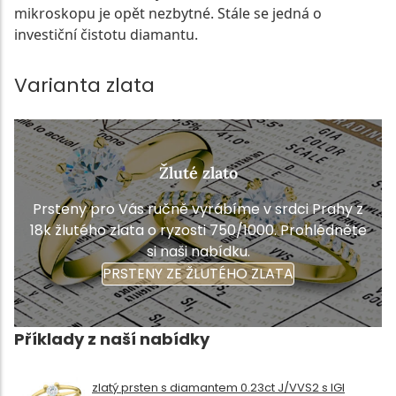
mikroskopu je opět nezbytné. Stále se jedná o
investiční čistotu diamantu.
Varianta zlata
Žluté zlato
Prsteny pro Vás ručně vyrábíme v srdci Prahy z
18k žlutého zlata o ryzosti 750/1000. Prohlédněte
si naši nabídku.
PRSTENY ZE ŽLUTÉHO ZLATA
Příklady z naší nabídky
zlatý prsten s diamantem 0.23ct J/VVS2 s IGI