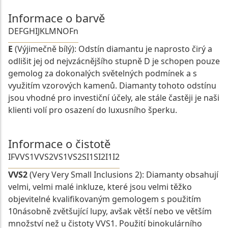
Informace o barvě
D
E
F
G
H
I
J
K
L
M
N
O
Fn
E
(Výjimečně bílý): Odstín diamantu je naprosto čirý a
odlišit jej od nejvzácnějšího stupně D je schopen pouze
gemolog za dokonalých světelných podmínek a s
využitím vzorových kamenů. Diamanty tohoto odstínu
jsou vhodné pro investiční účely, ale stále častěji je naši
klienti volí pro osazení do luxusního šperku.
Informace o čistotě
IF
VVS1
VVS2
VS1
VS2
SI1
SI2
I1
I2
VVS2
(Very Very Small Inclusions 2): Diamanty obsahují
velmi, velmi malé inkluze, které jsou velmi těžko
objevitelné kvalifikovaným gemologem s použitím
10násobně zvětšující lupy, avšak větší nebo ve větším
množství než u čistoty VVS1. Použití binokulárního