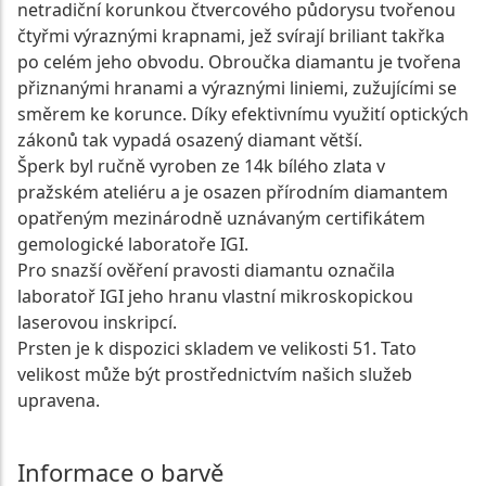
netradiční korunkou čtvercového půdorysu tvořenou
čtyřmi výraznými krapnami, jež svírají briliant takřka
po celém jeho obvodu. Obroučka diamantu je tvořena
přiznanými hranami a výraznými liniemi, zužujícími se
směrem ke korunce. Díky efektivnímu využití optických
zákonů tak vypadá osazený diamant větší.
Šperk byl ručně vyroben ze 14k bílého zlata v
pražském ateliéru a je osazen přírodním diamantem
opatřeným mezinárodně uznávaným certifikátem
gemologické laboratoře IGI.
Pro snazší ověření pravosti diamantu označila
laboratoř IGI jeho hranu vlastní mikroskopickou
laserovou inskripcí.
Prsten je k dispozici skladem ve velikosti 51. Tato
velikost může být prostřednictvím našich služeb
upravena.
Informace o barvě