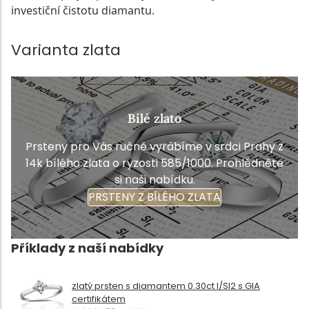
investiční čistotu diamantu.
Varianta zlata
Bílé zlato
Prsteny pro Vás ručně vyrábíme v srdci Prahy z
14k bílého zlata o ryzosti 585/1000. Prohlédněte
si naši nabídku.
PRSTENY Z BÍLÉHO ZLATA
Příklady z naší nabídky
zlatý prsten s diamantem 0.30ct I/SI2 s GIA
certifikátem