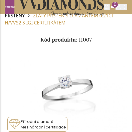
0
Domů
DIAMANTOVÉ ŠPERKY
DIAMANTOVÉ
PRSTENY
ZLATÝ PRSTEN S DIAMANTEM 0.21CT
H/VVS2 S IGI CERTIFIKÁTEM
Kód produktu:
11007
Přírodní diamant
Mezinárodní certifikace