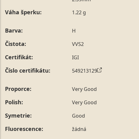
poznámky v posledním kroku objednávky nebo nám ji
Váha šperku:
1.22 g
sdělit během jejího telefonického ověření, které z naší
strany vždy probíhá.
Pro sdělení skladové velikosti tohoto konkrétního
Barva:
H
prstenu nás můžete
kontaktovat
.
Čistota:
VVS2
Certifikát:
IGI
Číslo certifikátu:
549213129
Proporce:
Very Good
Polish:
Very Good
Symetrie:
Good
Fluorescence:
žádná