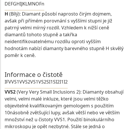
D
E
F
G
H
I
J
K
L
M
N
O
Fn
H
(Bílý): Diamant působí naprosto čirým dojmem,
avšak při přímém porovnání s vyššími stupni je již
patrný velmi mírný rozdíl. Vzhledem k nižší ceně
diamantů tohoto stupně a takřka
neidentifikovatelnému rozdílu oproti vyšším
hodnotám nabízí diamanty barevného stupně H skvělý
poměr k ceně.
Informace o čistotě
IF
VVS1
VVS2
VS1
VS2
SI1
SI2
I1
I2
VVS2
(Very Very Small Inclusions 2): Diamanty obsahují
velmi, velmi malé inkluze, které jsou velmi těžko
objevitelné kvalifikovaným gemologem s použitím
10násobně zvětšující lupy, avšak větší nebo ve větším
množství než u čistoty VVS1. Použití binokulárního
mikroskopu je opět nezbytné. Stále se jedná o