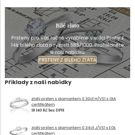
Bílé zlato
Prsteny pro Vás ručně vyrábíme v srdci Prahy z
14k bílého zlata o ryzosti 585/1000. Prohlédněte
si naši nabídku.
PRSTENY Z BÍLÉHO ZLATA
Příklady z naší nabídky
zlatý prsten s diamantem 0.30ct H/VS1 s GIA
certifikátem
18 140 Kč bez DPH
zlatý prsten s diamantem 0.34ct J/VS1 s EGL
certifikátem