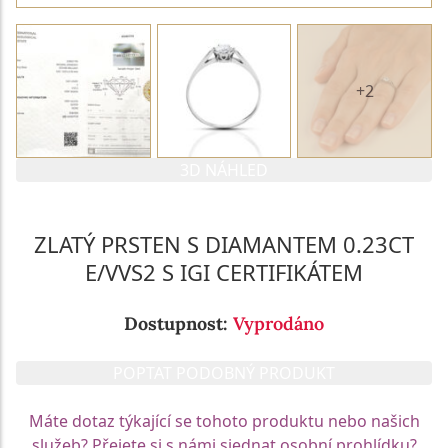
+2
3D NÁHLED
ZLATÝ PRSTEN S DIAMANTEM 0.23CT
E/VVS2 S IGI CERTIFIKÁTEM
Dostupnost:
Vyprodáno
POPTAT PODOBNÝ PRODUKT
Máte dotaz týkající se tohoto produktu nebo našich
služeb? Přejete si s námi sjednat osobní prohlídku?