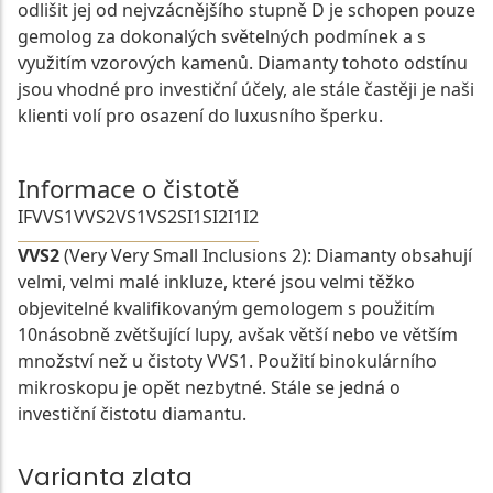
odlišit jej od nejvzácnějšího stupně D je schopen pouze
gemolog za dokonalých světelných podmínek a s
využitím vzorových kamenů. Diamanty tohoto odstínu
jsou vhodné pro investiční účely, ale stále častěji je naši
klienti volí pro osazení do luxusního šperku.
Informace o čistotě
IF
VVS1
VVS2
VS1
VS2
SI1
SI2
I1
I2
VVS2
(Very Very Small Inclusions 2): Diamanty obsahují
velmi, velmi malé inkluze, které jsou velmi těžko
objevitelné kvalifikovaným gemologem s použitím
10násobně zvětšující lupy, avšak větší nebo ve větším
množství než u čistoty VVS1. Použití binokulárního
mikroskopu je opět nezbytné. Stále se jedná o
investiční čistotu diamantu.
Varianta zlata