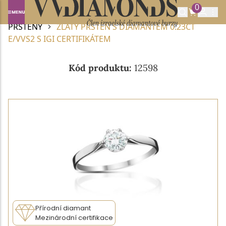
0
Domů
DIAMANTOVÉ ŠPERKY
DIAMANTOVÉ
PRSTENY
ZLATÝ PRSTEN S DIAMANTEM 0.23CT
E/VVS2 S IGI CERTIFIKÁTEM
Kód produktu:
12598
Přírodní diamant
Mezinárodní certifikace