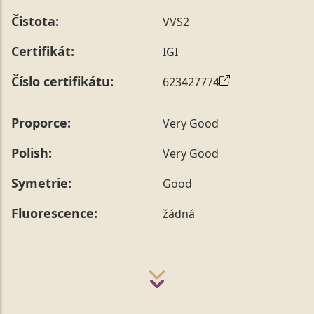
prstenu nás můžete
kontaktovat
.
Čistota:
VVS2
Certifikát:
IGI
Číslo certifikátu:
623427774
Proporce:
Very Good
Polish:
Very Good
Symetrie:
Good
Fluorescence:
žádná