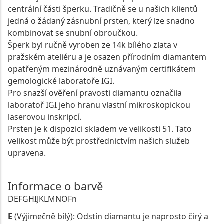
centrální části šperku. Tradičně se u našich klientů
jedná o žádaný zásnubní prsten, který lze snadno
kombinovat se snubní obroučkou.
Šperk byl ručně vyroben ze 14k bílého zlata v
pražském ateliéru a je osazen přírodním diamantem
opatřeným mezinárodně uznávaným certifikátem
gemologické laboratoře IGI.
Pro snazší ověření pravosti diamantu označila
laboratoř IGI jeho hranu vlastní mikroskopickou
laserovou inskripcí.
Prsten je k dispozici skladem ve velikosti 51. Tato
velikost může být prostřednictvím našich služeb
upravena.
Informace o barvě
D
E
F
G
H
I
J
K
L
M
N
O
Fn
E
(Výjimečně bílý): Odstín diamantu je naprosto čirý a