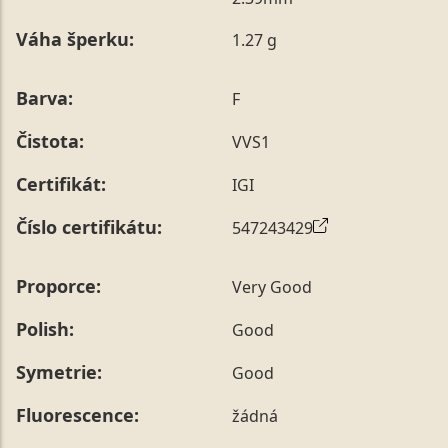
poznámky v posledním kroku objednávky nebo nám ji
Váha šperku:
1.27 g
sdělit během jejího telefonického ověření, které z naší
strany vždy probíhá.
Pro sdělení skladové velikosti tohoto konkrétního
Barva:
F
prstenu nás můžete
kontaktovat
.
Čistota:
VVS1
Certifikát:
IGI
Číslo certifikátu:
547243429
Proporce:
Very Good
Polish:
Good
Symetrie:
Good
Fluorescence:
žádná