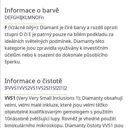
Informace o barvě
D
E
F
G
H
I
J
K
L
M
N
O
Fn
F
(Vzácně bílý+): Diamant je čiré barvy a rozdíl oproti
stupni D či E je patrný pouze na bílém podkladu za
ideálních světelných podmínek. Diamanty této
kategorie jsou zpravidla využívány k investičním
účelům nebo k osazení do dokonale působícího
šperku.
Informace o čistotě
IF
VVS1
VVS2
VS1
VS2
SI1
SI2
I1
I2
VVS1
(Very Very Small Inclusions 1): Diamanty obsahují
velmi, velmi malé inkluze, které jsou velmi těžko
objevitelné kvalifikovaným gemologem s použitím
10násobně zvětšující lupy. Rovněž je vhodné použití
binokulárního mikroskopu. Diamanty čistoty VVS1 jsou