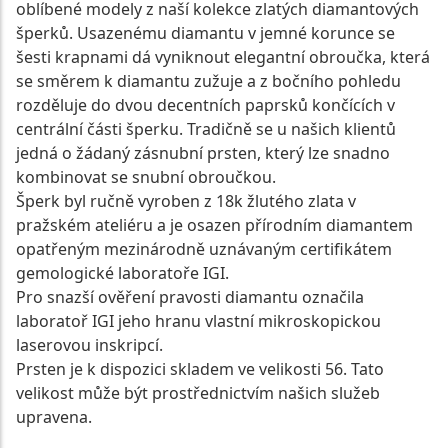
oblíbené modely z naší kolekce zlatých diamantových
šperků. Usazenému diamantu v jemné korunce se
šesti krapnami dá vyniknout elegantní obroučka, která
se směrem k diamantu zužuje a z bočního pohledu
rozděluje do dvou decentních paprsků končících v
centrální části šperku. Tradičně se u našich klientů
jedná o žádaný zásnubní prsten, který lze snadno
kombinovat se snubní obroučkou.
Šperk byl ručně vyroben z 18k žlutého zlata v
pražském ateliéru a je osazen přírodním diamantem
opatřeným mezinárodně uznávaným certifikátem
gemologické laboratoře IGI.
Pro snazší ověření pravosti diamantu označila
laboratoř IGI jeho hranu vlastní mikroskopickou
laserovou inskripcí.
Prsten je k dispozici skladem ve velikosti 56. Tato
velikost může být prostřednictvím našich služeb
upravena.