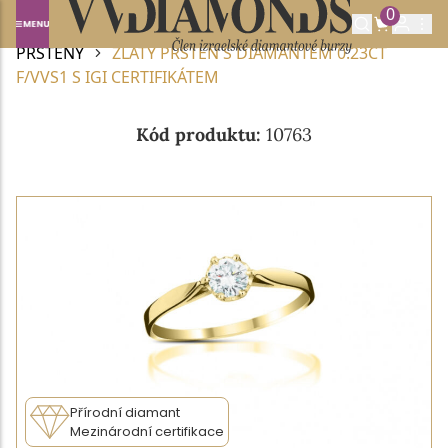
0
Domů
DIAMANTOVÉ ŠPERKY
DIAMANTOVÉ
PRSTENY
ZLATÝ PRSTEN S DIAMANTEM 0.23CT
F/VVS1 S IGI CERTIFIKÁTEM
Kód produktu:
10763
Přírodní diamant
Mezinárodní certifikace