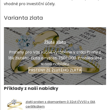
vhodné pro investiční účely.
Varianta zlata
Žluté zlato
Prsteny pro Vás ručně vyrábíme v srdci Prahy z
18k žlutého zlata o ryzosti 750/1000. Prohlédněte
si naši nabídku.
PRSTENY ZE ŽLUTÉHO ZLATA
Příklady z naší nabídky
zlatý prsten s diamantem 0.32ct I/VVS1 s GIA
certifikátem