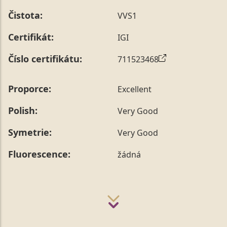
prstenu nás můžete
kontaktovat
.
Čistota:
VVS1
Certifikát:
IGI
Číslo certifikátu:
711523468
Proporce:
Excellent
Polish:
Very Good
Symetrie:
Very Good
Fluorescence:
žádná