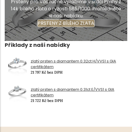
Prsteny pro Vás ručně vyrábíme v srdci Prahy z
14k bílého zlata o ryzosti 585/1000. Prohlédněte
si naši nabídku.
PRSTENY Z BÍLÉHO ZLATA
Příklady z naší nabídky
zlatý prsten s diamantem 0.32ct H/VVS1 s GIA
certifikátem
21 797 Kč bez DPH
zlatý prsten s diamantem 0.31ct E/VVS1 s GIA
certifikátem
21 722 Kč bez DPH