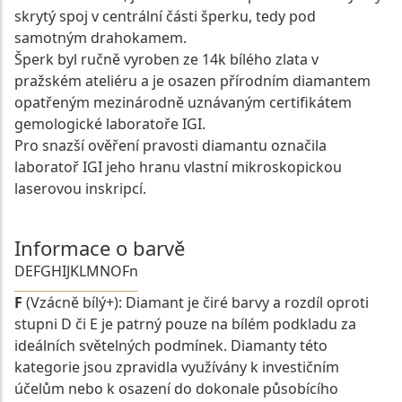
skrytý spoj v centrální části šperku, tedy pod
samotným drahokamem.
Šperk byl ručně vyroben ze 14k bílého zlata v
pražském ateliéru a je osazen přírodním diamantem
opatřeným mezinárodně uznávaným certifikátem
gemologické laboratoře IGI.
Pro snazší ověření pravosti diamantu označila
laboratoř IGI jeho hranu vlastní mikroskopickou
laserovou inskripcí.
Informace o barvě
D
E
F
G
H
I
J
K
L
M
N
O
Fn
F
(Vzácně bílý+): Diamant je čiré barvy a rozdíl oproti
stupni D či E je patrný pouze na bílém podkladu za
ideálních světelných podmínek. Diamanty této
kategorie jsou zpravidla využívány k investičním
účelům nebo k osazení do dokonale působícího