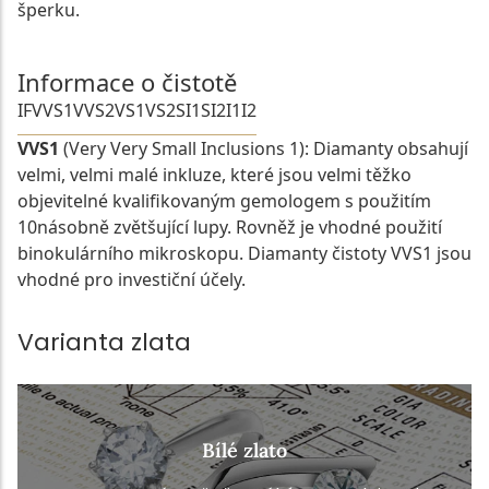
šperku.
Informace o čistotě
IF
VVS1
VVS2
VS1
VS2
SI1
SI2
I1
I2
VVS1
(Very Very Small Inclusions 1): Diamanty obsahují
velmi, velmi malé inkluze, které jsou velmi těžko
objevitelné kvalifikovaným gemologem s použitím
10násobně zvětšující lupy. Rovněž je vhodné použití
binokulárního mikroskopu. Diamanty čistoty VVS1 jsou
vhodné pro investiční účely.
Varianta zlata
Bílé zlato