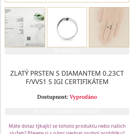
+2
3D NÁHLED
ZLATÝ PRSTEN S DIAMANTEM 0.23CT
F/VVS1 S IGI CERTIFIKÁTEM
Dostupnost:
Vyprodáno
POPTAT PODOBNÝ PRODUKT
Máte dotaz týkající se tohoto produktu nebo našich
služeb? Přejete si s námi sjednat osobní prohlídku?