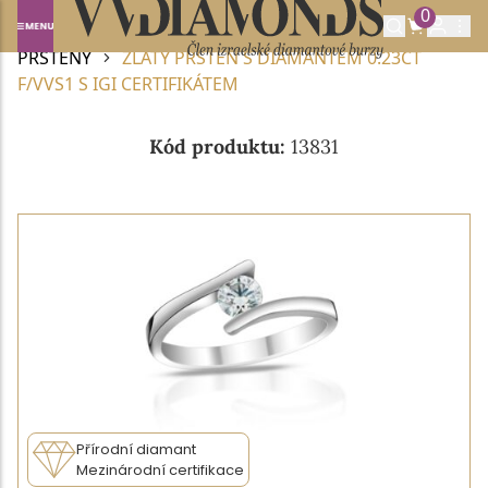
0
Domů
DIAMANTOVÉ ŠPERKY
DIAMANTOVÉ
PRSTENY
ZLATÝ PRSTEN S DIAMANTEM 0.23CT
F/VVS1 S IGI CERTIFIKÁTEM
Kód produktu:
13831
Přírodní diamant
Mezinárodní certifikace