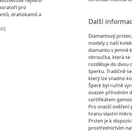
losvětově největší
boratoří pro
antů, drahokamů a
Další informa
ti)
Diamantový prsten,
modely z naší kole
diamantu v jemné k
obroučka, která se
rozděluje do dvou d
šperku. Tradičně se
který lze snadno k
Šperk byl ručně vyr
osazen přírodním
certifikátem gemolo
Pro snazší ověření 
hranu vlastní mikro
Prsten je k dispozic
prostřednictvím na