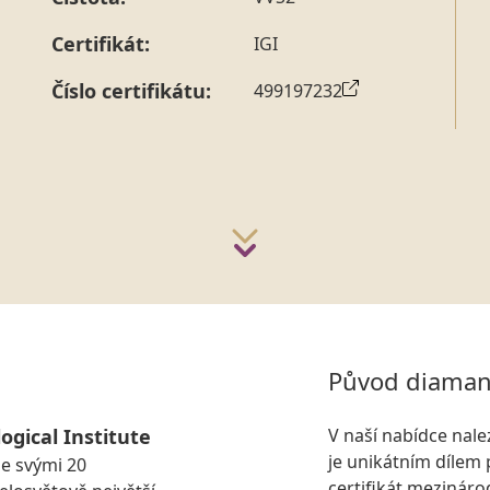
strany vždy probíhá.
Pro sdělení skladové velikosti 
Certifikát:
IGI
Číslo certifikátu:
499197232
Původ diaman
ogical Institute
V naší nabídce nal
je unikátním dílem 
se svými 20
certifikát mezinár