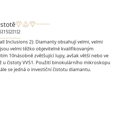
istotě
SI1
SI2
I1
I2
ll Inclusions 2): Diamanty obsahují velmi, velmi
 jsou velmi těžko objevitelné kvalifikovaným
ím 10násobně zvětšující lupy, avšak větší nebo ve
ž u čistoty VVS1. Použití binokulárního mikroskopu
ále se jedná o investiční čistotu diamantu.