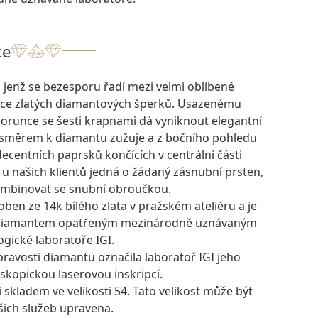
ce
 jenž se bezesporu řadí mezi velmi oblíbené
kce zlatých diamantových šperků. Usazenému
orunce se šesti krapnami dá vyniknout elegantní
 směrem k diamantu zužuje a z bočního pohledu
ecentních paprsků končících v centrální části
 u našich klientů jedná o žádaný zásnubní prsten,
ombinovat se snubní obroučkou.
oben ze 14k bílého zlata v pražském ateliéru a je
 diamantem opatřeným mezinárodně uznávaným
gické laboratoře IGI.
pravosti diamantu označila laboratoř IGI jeho
skopickou laserovou inskripcí.
i skladem ve velikosti 54. Tato velikost může být
šich služeb upravena.