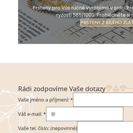
Prsteny pro Vás ručně vyrábíme v srdci Pra
ryzosti 585/1000. Prohlédněte si 
PRSTENY Z BÍLÉHO ZLA
Rádi zodpovíme Vaše dotazy
Vaše jméno a příjmení: *
Váš e-mail: *
Vaše tel. číslo: (nepovinné)