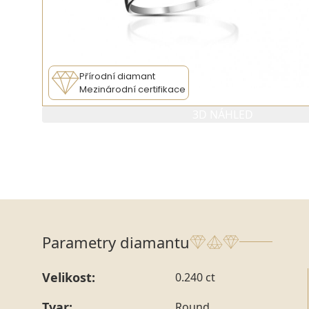
Přírodní diamant
Mezinárodní certifikace
3D NÁHLED
Parametry diamantu
Velikost:
0.240 ct
Tvar:
Round