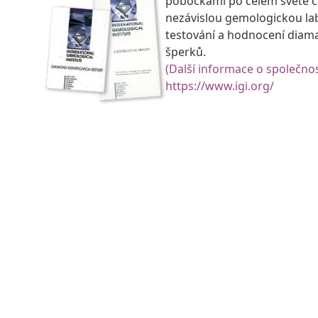
pobočkami po celém světě ce
nezávislou gemologickou la
testování a hodnocení diam
šperků.
(Další informace o společnos
https://www.igi.org/