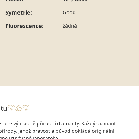
tohoto konkrétního prstenu nás můžete
kontaktovat
.
Symetrie:
Good
Fluorescence:
žádná
tu
eznete výhradně přírodní diamanty. Každý diamant
přírody, jehož pravost a původ dokládá originální
odně uznávané laboratoře.