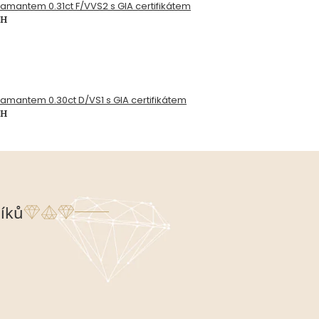
diamantem 0.31ct F/VVS2 s GIA certifikátem
PH
diamantem 0.30ct D/VS1 s GIA certifikátem
PH
íků