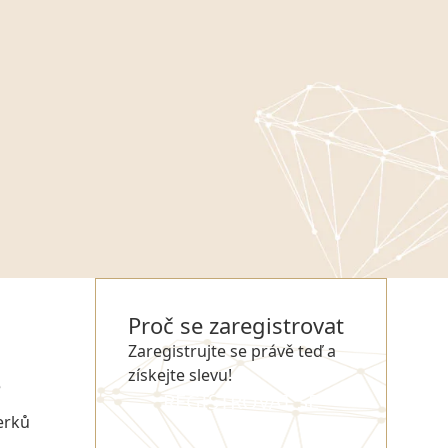
Proč se zaregistrovat
Zaregistrujte se právě teď a
získejte slevu!
e
REGISTROVAT SE
erků