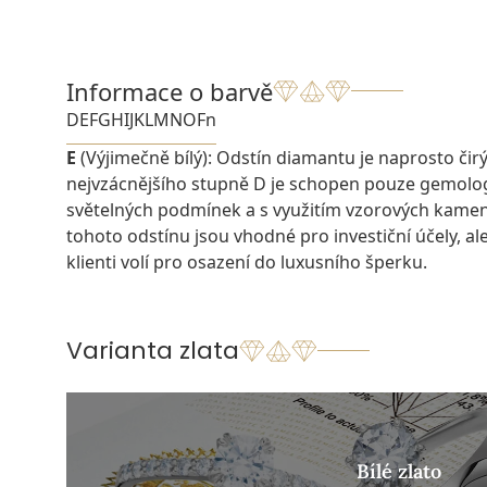
Informace o barvě
D
E
F
G
H
I
J
K
L
M
N
O
Fn
E
(Výjimečně bílý): Odstín diamantu je naprosto čirý a
nejvzácnějšího stupně D je schopen pouze gemolo
světelných podmínek a s využitím vzorových kame
tohoto odstínu jsou vhodné pro investiční účely, ale 
klienti volí pro osazení do luxusního šperku.
Varianta zlata
Bílé zlato