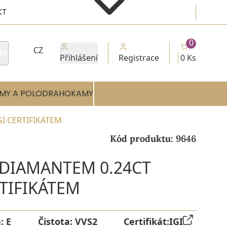
KT
0
CZ
AT
Přihlášení
Registrace
0 Ks
MY A POLODRAHOKAMY
GI CERTIFIKÁTEM
Kód produktu:
9646
 DIAMANTEM 0.24CT
RTIFIKÁTEM
a:
E
Čistota:
VVS2
Certifikát:
IGI