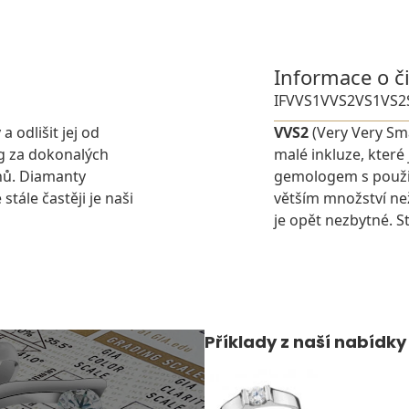
Informace o č
IF
VVS1
VVS2
VS1
VS2
 odlišit jej od
VVS2
(Very Very Sma
g za dokonalých
malé inkluze, které
nů. Diamanty
gemologem s použit
stále častěji je naši
větším množství ne
je opět nezbytné. St
Příklady z naší nabídky