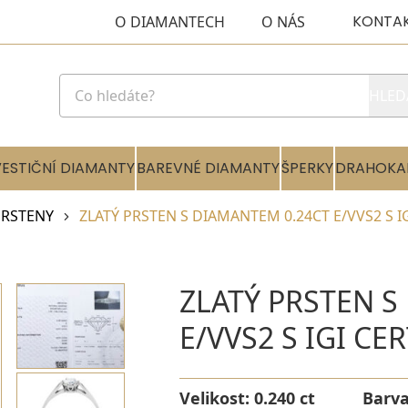
KONTA
O DIAMANTECH
O NÁS
HLED
VESTIČNÍ DIAMANTY
BAREVNÉ DIAMANTY
ŠPERKY
DRAHOKA
RSTENY
ZLATÝ PRSTEN S DIAMANTEM 0.24CT E/VVS2 S I
ZLATÝ PRSTEN S
E/VVS2 S IGI CE
Velikost:
0.240 ct
Barv