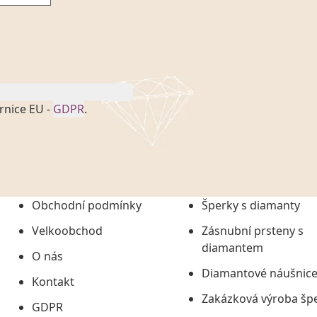
rnice EU -
GDPR
.
onem č. 101/2000 Sb. v
 a uchováním veškerých
vím společnosti
tuji společnosti
ních údajů či jako jeho
Obchodní podmínky
Šperky s diamanty
tí informací, nejdéle
Velkoobchod
Zásnubní prsteny s
diamantem
O nás
Diamantové náušnic
Kontakt
Zakázková výroba šp
GDPR