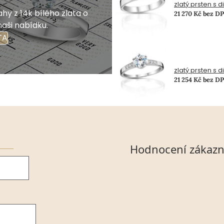
zlatý prsten s 
hy z 14k bílého zlata o
21 270 Kč bez D
naši nabídku.
TA
zlatý prsten s 
21 254 Kč bez D
Hodnocení zákazn