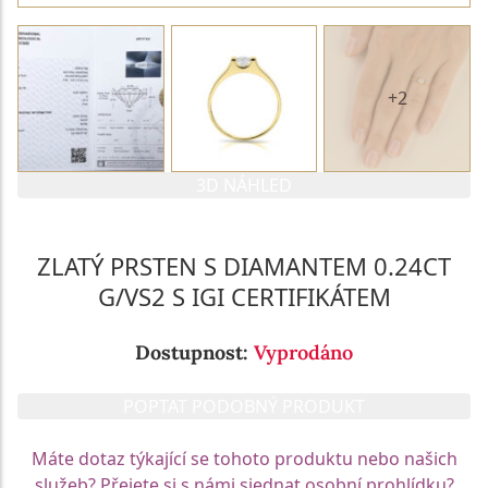
+2
3D NÁHLED
ZLATÝ PRSTEN S DIAMANTEM 0.24CT
G/VS2 S IGI CERTIFIKÁTEM
Dostupnost:
Vyprodáno
POPTAT PODOBNÝ PRODUKT
Máte dotaz týkající se tohoto produktu nebo našich
služeb? Přejete si s námi sjednat osobní prohlídku?