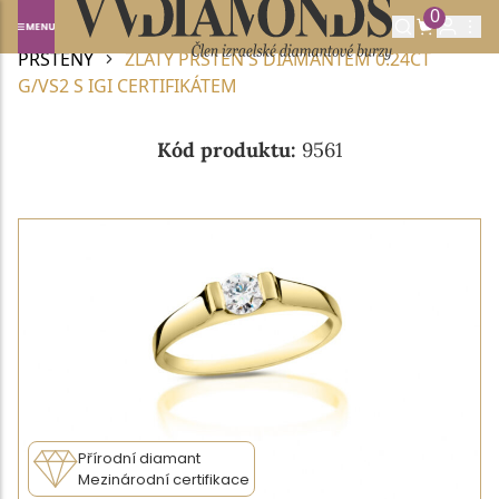
0
Domů
DIAMANTOVÉ ŠPERKY
DIAMANTOVÉ
PRSTENY
ZLATÝ PRSTEN S DIAMANTEM 0.24CT
G/VS2 S IGI CERTIFIKÁTEM
Kód produktu:
9561
Přírodní diamant
Mezinárodní certifikace