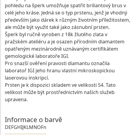
pohledu na šperk umožňuje spatřit briliantový brus v
celé jeho kráse. Jedná se o typ prstenu, jenž je vhodný
především jako dárek k různým životním příležitostem,
ale může být využit také jako zásnubní prsten.
Šperk byl ručně vyroben z 18k žlutého zlata v
pražském ateliéru a je osazen přírodním diamantem
opatřeným mezinárodně uznávaným certifikátem
gemologické laboratoře IGI.
Pro snazší ověření pravosti diamantu označila
laboratoř IGI jeho hranu vlastní mikroskopickou
laserovou inskripcí.
Prsten je k dispozici skladem ve velikosti 54. Tato
velikost může být prostřednictvím našich služeb
upravena.
Informace o barvě
D
E
F
G
H
I
J
K
L
M
N
O
Fn