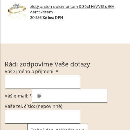
zlatý prsten s diamantem 0.30ct H/VVS1 s GIA
certifikátem
20 236 Kč bez DPH
Rádi zodpovíme Vaše dotazy
Vaše jméno a příjmení: *
Váš e-mail: *
Vaše tel. číslo: (nepovinné)