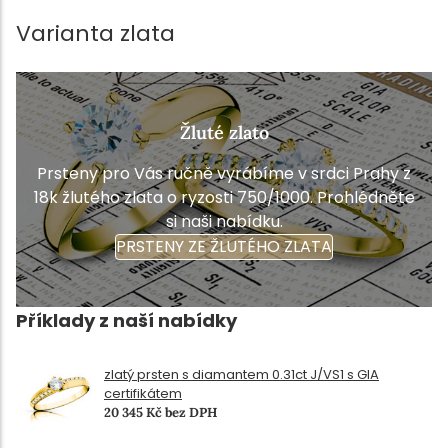
Varianta zlata
Žluté zlato
Prsteny pro Vás ručně vyrábíme v srdci Prahy z
18k žlutého zlata o ryzosti 750/1000. Prohlédněte
si naši nabídku.
PRSTENY ZE ŽLUTÉHO ZLATA
Příklady z naší nabídky
zlatý prsten s diamantem 0.31ct J/VS1 s GIA
certifikátem
20 345 Kč bez DPH