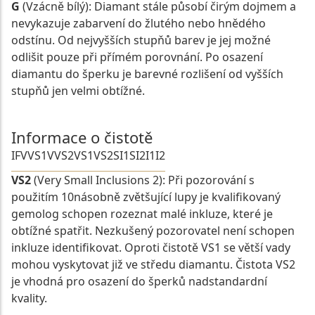
G
(Vzácně bílý): Diamant stále působí čirým dojmem a
nevykazuje zabarvení do žlutého nebo hnědého
odstínu. Od nejvyšších stupňů barev je jej možné
odlišit pouze při přímém porovnání. Po osazení
diamantu do šperku je barevné rozlišení od vyšších
stupňů jen velmi obtížné.
Informace o čistotě
IF
VVS1
VVS2
VS1
VS2
SI1
SI2
I1
I2
VS2
(Very Small Inclusions 2): Při pozorování s
použitím 10násobně zvětšující lupy je kvalifikovaný
gemolog schopen rozeznat malé inkluze, které je
obtížné spatřit. Nezkušený pozorovatel není schopen
inkluze identifikovat. Oproti čistotě VS1 se větší vady
mohou vyskytovat již ve středu diamantu. Čistota VS2
je vhodná pro osazení do šperků nadstandardní
kvality.