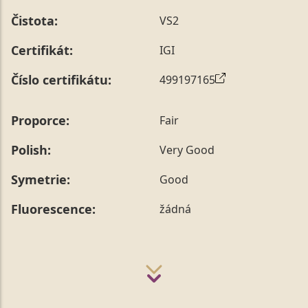
prstenu nás můžete
kontaktovat
.
Čistota:
VS2
Certifikát:
IGI
Číslo certifikátu:
499197165
Proporce:
Fair
Polish:
Very Good
Symetrie:
Good
Fluorescence:
žádná