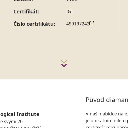
strany vždy probíhá.
Pro sdělení skladové velikosti 
Certifikát:
IGI
Číslo certifikátu:
499197242
Původ diaman
ogical Institute
V naší nabídce nal
je unikátním dílem 
se svými 20
certifikát mezinár