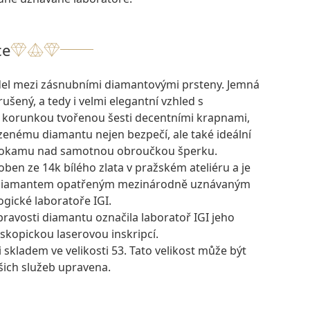
ce
el mezi zásnubními diamantovými prsteny. Jemná
ušený, a tedy i velmi elegantní vzhled s
korunkou tvořenou šesti decentními krapnami,
zenému diamantu nejen bezpečí, ale také ideální
hokamu nad samotnou obroučkou šperku.
oben ze 14k bílého zlata v pražském ateliéru a je
 diamantem opatřeným mezinárodně uznávaným
gické laboratoře IGI.
pravosti diamantu označila laboratoř IGI jeho
skopickou laserovou inskripcí.
i skladem ve velikosti 53. Tato velikost může být
šich služeb upravena.