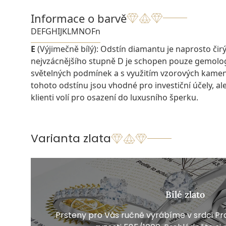
Informace o barvě
D
E
F
G
H
I
J
K
L
M
N
O
Fn
E
(Výjimečně bílý): Odstín diamantu je naprosto čirý a
nejvzácnějšího stupně D je schopen pouze gemolo
světelných podmínek a s využitím vzorových kame
tohoto odstínu jsou vhodné pro investiční účely, ale 
klienti volí pro osazení do luxusního šperku.
Varianta zlata
Bílé zlato
Prsteny pro Vás ručně vyrábíme v srdci Pra