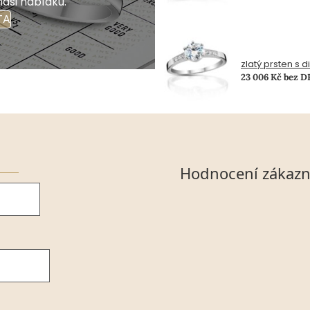
naši nabídku.
TA
zlatý prsten s 
23 006 Kč bez 
Hodnocení zákazn