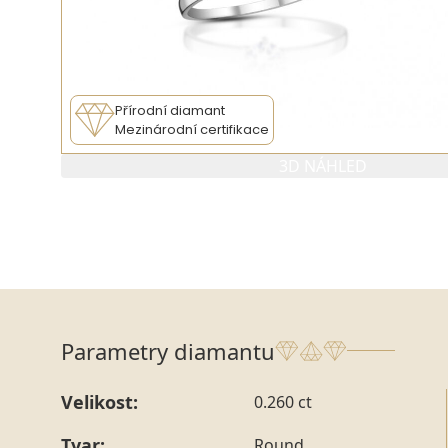
Přírodní diamant
Mezinárodní certifikace
3D NÁHLED
Parametry diamantu
Velikost:
0.260 ct
Tvar:
Round