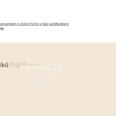
diamantem 0.43ct I/VVS1 s GIA certifikátem
DPH
íků