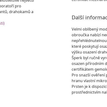
losvětově největší
boratoří pro
antů, drahokamů a
Další informa
ti)
Velmi oblíbený mod
obroučka nabízí ner
nepřehlédnutelnou 
které poskytují osa
výšku osazení dra
Šperk byl ručně vyr
osazen přírodním
certifikátem gemolo
Pro snazší ověření 
hranu vlastní mikro
Prsten je k dispozic
prostřednictvím na