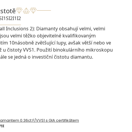
istotě
SI1
SI2
I1
I2
ll Inclusions 2): Diamanty obsahují velmi, velmi
 jsou velmi těžko objevitelné kvalifikovaným
ím 10násobně zvětšující lupy, avšak větší nebo ve
ž u čistoty VVS1. Použití binokulárního mikroskopu
ále se jedná o investiční čistotu diamantu.
diamantem 0.36ct F/VVS1 s GIA certifikátem
DPH