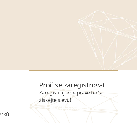
Proč se zaregistrovat
Zaregistrujte se právě teď a
získejte slevu!
e
REGISTROVAT SE
erků