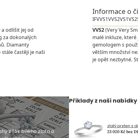
Informace o č
IF
VVS1
VVS2
VS1
VS2
 odlišit jej od
VVS2
(Very Very Sma
g za dokonalých
malé inkluze, které
nů. Diamanty
gemologem s použit
stále častěji je naši
větším množství ne
je opět nezbytné. St
Příklady z naší nabídky
zlatý prsten s 
hy z 14k bílého zlata o
23 020 Kč bez 