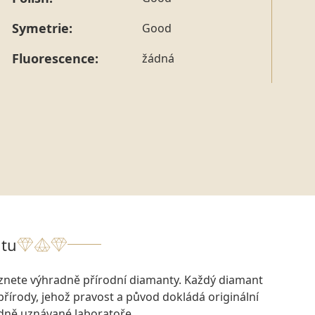
tohoto konkrétního prstenu nás můžete
kontaktovat
.
Symetrie:
Good
Fluorescence:
žádná
tu
eznete výhradně přírodní diamanty. Každý diamant
přírody, jehož pravost a původ dokládá originální
odně uznávané laboratoře.