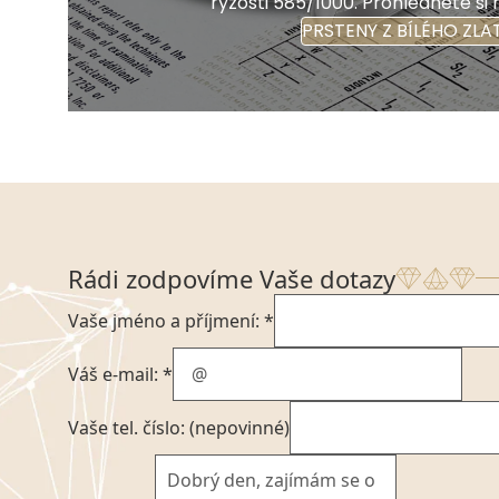
ryzosti 585/1000. Prohlédněte si 
PRSTENY Z BÍLÉHO ZLA
Rádi zodpovíme Vaše dotazy
Vaše jméno a příjmení: *
Váš e-mail: *
Vaše tel. číslo: (nepovinné)