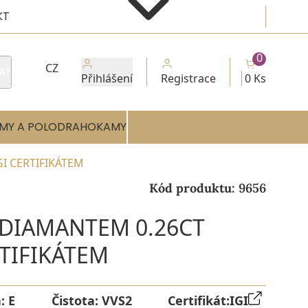
KT
0
CZ
AT
Přihlášení
Registrace
0 Ks
MY A POLODRAHOKAMY
GI CERTIFIKÁTEM
Kód produktu:
9656
 DIAMANTEM 0.26CT
RTIFIKÁTEM
a:
E
Čistota:
VVS2
Certifikát:
IGI