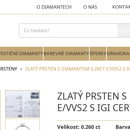
KONTA
O DIAMANTECH
O NÁS
HLED
VESTIČNÍ DIAMANTY
BAREVNÉ DIAMANTY
ŠPERKY
DRAHOKA
RSTENY
ZLATÝ PRSTEN S DIAMANTEM 0.26CT E/VVS2 S I
ZLATÝ PRSTEN S
E/VVS2 S IGI CE
Velikost:
0.260 ct
Barv