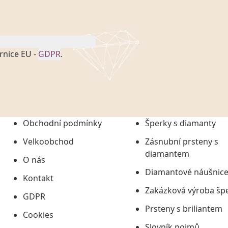
rnice EU -
GDPR
.
onem č. 101/2000 Sb. v
 a uchováním veškerých
vím společnosti
tuji společnosti
ních údajů či jako jeho
Obchodní podmínky
Šperky s diamanty
tí informací, nejdéle
Velkoobchod
Zásnubní prsteny s
diamantem
O nás
Diamantové náušnic
Kontakt
Zakázková výroba šp
GDPR
Prsteny s briliantem
Cookies
Slovník pojmů