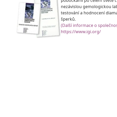
pobočkami po celém světě ce
nezávislou gemologickou la
testování a hodnocení diam
šperků.
(Další informace o společnos
https://www.igi.org/