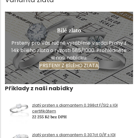
Bílé zlato
Prsteny pro Vás ručně vyrábíme v srdci Prahy z
14k bílého zlata o ryzosti 585/1000. Prohlédněte
si naši nabídku.
PRSTENY Z BÍLÉHO ZLATA
Příklady z naší nabídky
zlatý prsten s diamantem 0.398ct F/SI2 s IGI
certifikátem
22 255 Kč bez DPH
zlatý prsten s diamantem 0.307ct G/IF s IGI