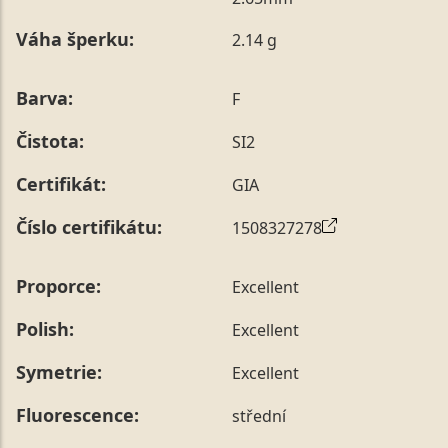
poznámky v posledním kroku objednávky nebo nám ji
Váha šperku:
2.14 g
sdělit během jejího telefonického ověření, které z naší
strany vždy probíhá.
Pro sdělení skladové velikosti tohoto konkrétního
Barva:
F
prstenu nás můžete
kontaktovat
.
Čistota:
SI2
Certifikát:
GIA
Číslo certifikátu:
1508327278
Proporce:
Excellent
Polish:
Excellent
Symetrie:
Excellent
Fluorescence:
střední