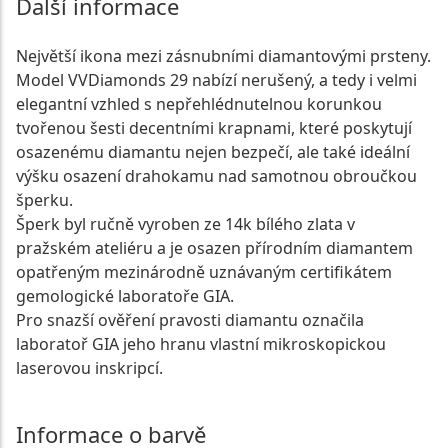
Další informace
Největší ikona mezi zásnubními diamantovými prsteny.
Model VVDiamonds 29 nabízí nerušený, a tedy i velmi
elegantní vzhled s nepřehlédnutelnou korunkou
tvořenou šesti decentními krapnami, které poskytují
osazenému diamantu nejen bezpečí, ale také ideální
výšku osazení drahokamu nad samotnou obroučkou
šperku.
Šperk byl ručně vyroben ze 14k bílého zlata v
pražském ateliéru a je osazen přírodním diamantem
opatřeným mezinárodně uznávaným certifikátem
gemologické laboratoře GIA.
Pro snazší ověření pravosti diamantu označila
laboratoř GIA jeho hranu vlastní mikroskopickou
laserovou inskripcí.
Informace o barvě