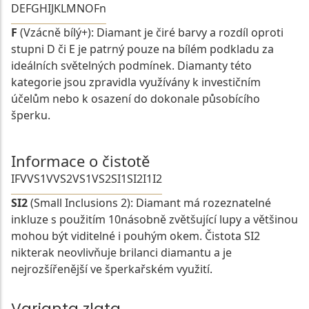
D
E
F
G
H
I
J
K
L
M
N
O
Fn
F
(Vzácně bílý+): Diamant je čiré barvy a rozdíl oproti
stupni D či E je patrný pouze na bílém podkladu za
ideálních světelných podmínek. Diamanty této
kategorie jsou zpravidla využívány k investičním
účelům nebo k osazení do dokonale působícího
šperku.
Informace o čistotě
IF
VVS1
VVS2
VS1
VS2
SI1
SI2
I1
I2
SI2
(Small Inclusions 2): Diamant má rozeznatelné
inkluze s použitím 10násobně zvětšující lupy a většinou
mohou být viditelné i pouhým okem. Čistota SI2
nikterak neovlivňuje brilanci diamantu a je
nejrozšířenější ve šperkařském využití.
Varianta zlata