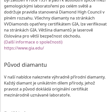
byl založen v roce 1931 a patří k absolutní špičce mezi
gemologickými laboratořemi po celém světě a
dodržuje pravidla stanovená Diamond High Council v
plném rozsahu. Všechny diamanty na stránkách
VVDiamonds opatřeny certifikátem GIA, lze verifikovat
na stránkách GIA. Většina diamantů je laserově
číslována pro větší bezpečnost obchodu.
(Další informace o společnosti)
https://www.gia.edu/
Původ diamantu
V naší nabídce naleznete výhradně přírodní diamanty.
Každý diamant je unikátním dílem přírody, jehož
pravost a původ dokládá originální certifikát
mezinárodně uznávané laboratoře.