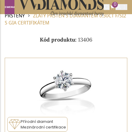
0
Domů
DIAMANTOVÉ ŠPERKY
DIAMANTOVÉ
PRSTENY
ZLATÝ PRSTEN S DIAMANTEM 0.30CT F/SI2
S GIA CERTIFIKÁTEM
Kód produktu:
13406
Přírodní diamant
Mezinárodní certifikace