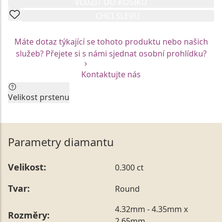
VLOŽIT DO KOŠÍKU
CHCI SLEVU
Máte dotaz týkající se tohoto produktu nebo našich
služeb? Přejete si s námi sjednat osobní prohlídku?
Kontaktujte nás
Velikost prstenu
Aktuální velikost prstenu by neměla být faktorem pro
Vaše rozhodnutí. Každý z prstenů Vám rádi na míru
upravíme.
Parametry diamantu
Vzhledem k unikátní mezinárodní certifikaci jsou
skladové modely prstenů vyrobeny vždy v jedné
Velikost:
0.300 ct
konkrétní velikosti. Tu je možné nechat kdykoliv
upravit prostřednictvím našich služeb na Vámi
Tvar:
Round
požadovaný rozměr, a to bezprostředně po nákupu,
ale také až po následném obdarování.
4.32mm - 4.35mm x
Rozměry:
Vámi preferovanou velikost můžete uvést přímo do
2.65mm