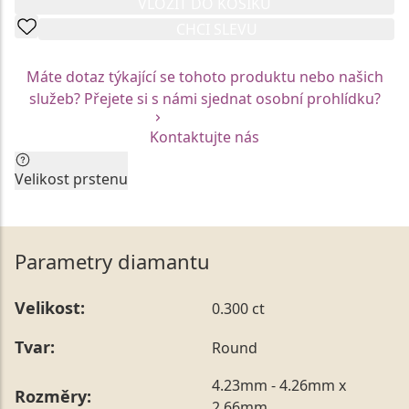
VLOŽIT DO KOŠÍKU
CHCI SLEVU
Máte dotaz týkající se tohoto produktu nebo našich
služeb? Přejete si s námi sjednat osobní prohlídku?
Kontaktujte nás
Velikost prstenu
Aktuální velikost prstenu by neměla být faktorem pro
Vaše rozhodnutí. Každý z prstenů Vám rádi na míru
upravíme.
Parametry diamantu
Vzhledem k unikátní mezinárodní certifikaci jsou
skladové modely prstenů vyrobeny vždy v jedné
Velikost:
0.300 ct
konkrétní velikosti. Tu je možné nechat kdykoliv
upravit prostřednictvím našich služeb na Vámi
Tvar:
Round
požadovaný rozměr, a to bezprostředně po nákupu,
ale také až po následném obdarování.
4.23mm - 4.26mm x
Rozměry:
Vámi preferovanou velikost můžete uvést přímo do
2.66mm