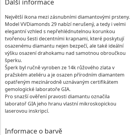
Další informace
Největší ikona mezi zásnubními diamantovými prsteny.
Model VVDiamonds 29 nabízí nerušený, a tedy i velmi
elegantní vzhled s nepřehlédnutelnou korunkou
tvořenou šesti decentními krapnami, které poskytují
osazenému diamantu nejen bezpečí, ale také ideální
výšku osazení drahokamu nad samotnou obroučkou
šperku.
Šperk byl ručně vyroben ze 14k růžového zlata v
pražském ateliéru a je osazen přírodním diamantem
opatřeným mezinárodně uznávaným certifikátem
gemologické laboratoře GIA.
Pro snazší ověření pravosti diamantu označila
laboratoř GIA jeho hranu vlastní mikroskopickou
laserovou inskripcí.
Informace o barvě