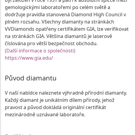
byl založen v roce 1931 a patří k absolutní špičce mezi
gemologickými laboratořemi po celém světě a
dodržuje pravidla stanovená Diamond High Council v
plném rozsahu. Všechny diamanty na stránkách
VVDiamonds opatřeny certifikátem GIA, lze verifikovat
na stránkách GIA. Většina diamantů je laserově
číslována pro větší bezpečnost obchodu.
(Další informace o společnosti)
https://www.gia.edu/
Původ diamantu
V naší nabídce naleznete výhradně přírodní diamanty.
Každý diamant je unikátním dílem přírody, jehož
pravost a původ dokládá originální certifikát
mezinárodně uznávané laboratoře.