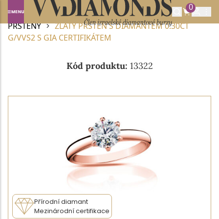
0
Domů
DIAMANTOVÉ ŠPERKY
DIAMANTOVÉ
PRSTENY
ZLATÝ PRSTEN S DIAMANTEM 0.30CT
G/VVS2 S GIA CERTIFIKÁTEM
Kód produktu:
13322
Přírodní diamant
Mezinárodní certifikace