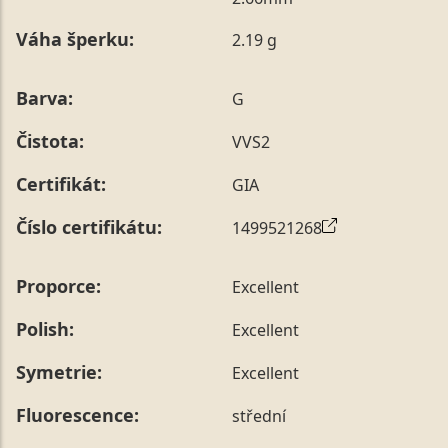
poznámky v posledním kroku objednávky nebo nám ji
Váha šperku:
2.19 g
sdělit během jejího telefonického ověření, které z naší
strany vždy probíhá.
Pro sdělení skladové velikosti tohoto konkrétního
Barva:
G
prstenu nás můžete
kontaktovat
.
Čistota:
VVS2
Certifikát:
GIA
Číslo certifikátu:
1499521268
Proporce:
Excellent
Polish:
Excellent
Symetrie:
Excellent
Fluorescence:
střední