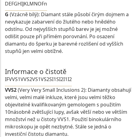
D
E
F
G
H
I
J
K
L
M
N
O
Fn
G
(Vzácně bílý): Diamant stále působí čirým dojmem a
nevykazuje zabarvení do žlutého nebo hnědého
odstínu. Od nejvyšších stupňů barev je jej možné
odlišit pouze při přímém porovnání. Po osazení
diamantu do šperku je barevné rozlišení od vyšších
stupňů jen velmi obtížné.
Informace o čistotě
IF
VVS1
VVS2
VS1
VS2
SI1
SI2
I1
I2
VVS2
(Very Very Small Inclusions 2): Diamanty obsahují
velmi, velmi malé inkluze, které jsou velmi těžko
objevitelné kvalifikovaným gemologem s použitím
10násobně zvětšující lupy, avšak větší nebo ve větším
množství než u čistoty VVS1. Použití binokulárního
mikroskopu je opět nezbytné. Stále se jedná o
investiční čistotu diamantu.