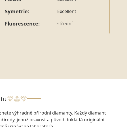
tohoto konkrétního prstenu nás můžete
kontaktovat
.
Symetrie:
Excellent
Fluorescence:
střední
tu
eznete výhradně přírodní diamanty. Každý diamant
přírody, jehož pravost a původ dokládá originální
odně uznávané laboratoře.