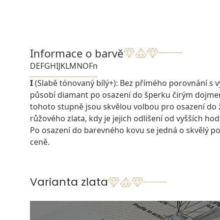
Informace o barvě
D
E
F
G
H
I
J
K
L
M
N
O
Fn
I
(Slabě tónovaný bílý+): Bez přímého porovnání s v
působí diamant po osazení do šperku čirým dojm
tohoto stupně jsou skvělou volbou pro osazení do
růžového zlata, kdy je jejich odlišení od vyšších ho
Po osazení do barevného kovu se jedná o skvělý po
ceně.
Varianta zlata