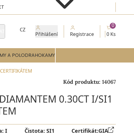
KT
0
CZ
AT
Přihlášení
Registrace
0 Ks
MY A POLODRAHOKAMY
 CERTIFIKÁTEM
Kód produktu:
14067
 DIAMANTEM 0.30CT I/SI1
ÁTEM
a:
I
Čistota:
SI1
Certifikát:
GIA