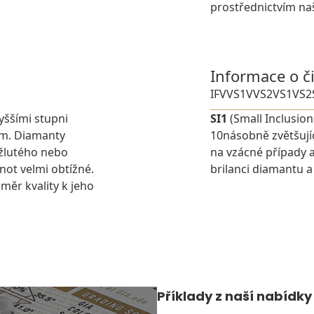
prostřednictvím na
Informace o č
IF
VVS1
VVS2
VS1
VS2
yššími stupni
SI1
(Small Inclusion
em. Diamanty
10násobně zvětšují
 žlutého nebo
na vzácné případy a
dnot velmi obtížné.
brilanci diamantu a 
měr kvality k jeho
Příklady z naší nabídky