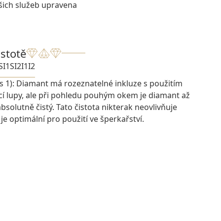
šich služeb upravena
istotě
SI1
SI2
I1
I2
s 1): Diamant má rozeznatelné inkluze s použitím
cí lupy, ale při pohledu pouhým okem je diamant až
bsolutně čistý. Tato čistota nikterak neovlivňuje
je optimální pro použití ve šperkařství.