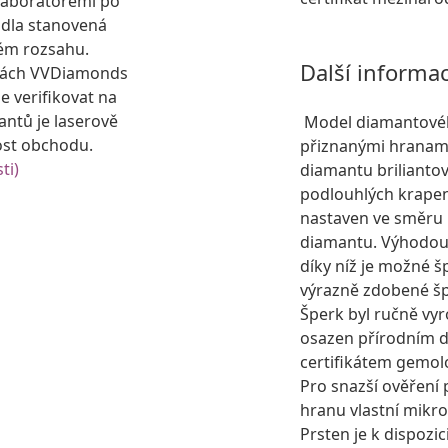
laboratořemi po
idla stanovená
ém rozsahu.
Další informa
kách VVDiamonds
e verifikovat na
antů je laserově
Model diamantovéh
ost obchodu.
přiznanými hranami
ti)
diamantu brilianto
podlouhlých krapen.
nastaven ve směru p
diamantu. Výhodou 
díky níž je možné š
výrazně zdobené šp
Šperk byl ručně vyr
osazen přírodním
certifikátem gemol
Pro snazší ověření 
hranu vlastní mikro
Prsten je k dispozic