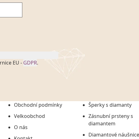
rnice EU -
GDPR
.
onem č. 101/2000 Sb. v
 a uchováním veškerých
vím společnosti
tuji společnosti
ních údajů či jako jeho
Obchodní podmínky
Šperky s diamanty
tí informací, nejdéle
Velkoobchod
Zásnubní prsteny s
diamantem
O nás
Diamantové náušnic
Kontakt