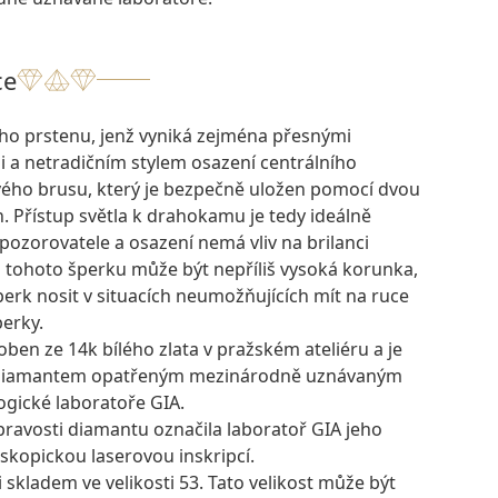
ce
o prstenu, jenž vyniká zejména přesnými
 a netradičním stylem osazení centrálního
vého brusu, který je bezpečně uložen pomocí dvou
 Přístup světla k drahokamu je tedy ideálně
ozorovatele a osazení nemá vliv na brilanci
tohoto šperku může být nepříliš vysoká korunka,
perk nosit v situacích neumožňujících mít na ruce
erky.
oben ze 14k bílého zlata v pražském ateliéru a je
 diamantem opatřeným mezinárodně uznávaným
ogické laboratoře GIA.
pravosti diamantu označila laboratoř GIA jeho
skopickou laserovou inskripcí.
i skladem ve velikosti 53. Tato velikost může být