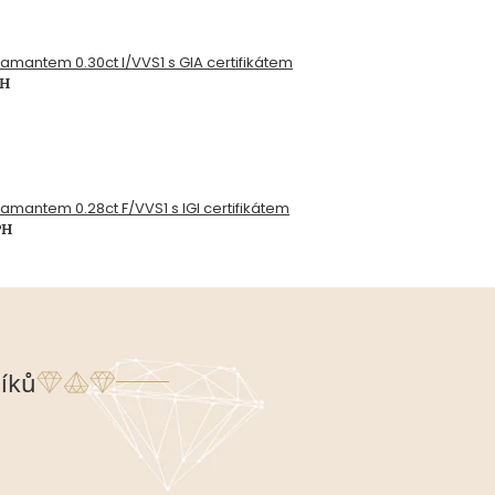
diamantem 0.30ct I/VVS1 s GIA certifikátem
PH
diamantem 0.28ct F/VVS1 s IGI certifikátem
PH
íků