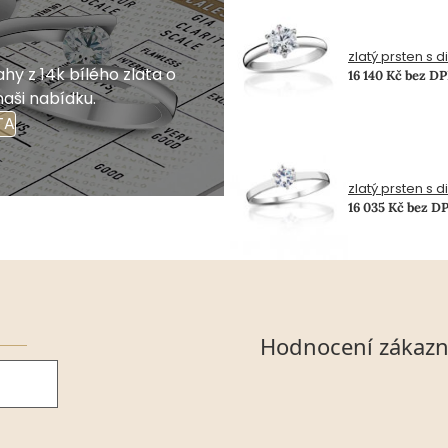
zlatý prsten s 
hy z 14k bílého zlata o
16 140 Kč bez D
naši nabídku.
TA
zlatý prsten s 
16 035 Kč bez D
Hodnocení zákazn