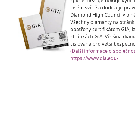
špičce mezi gemologickými 
celém světě a dodržuje prav
Diamond High Council v pln
Všechny diamanty na strán
opatřeny certifikátem GIA, lz
stránkách GIA. Většina diam
číslována pro větší bezpečn
(Další informace o společnos
https://www.gia.edu/