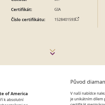
strany vždy probíhá.
Pro sdělení skladové velikosti 
Certifikát:
GIA
Číslo certifikátu:
1528401593
Původ diaman
te of America
V naší nabídce nal
je unikátním dílem 
ří k absolutní
certifikát mezinár