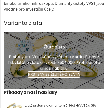
binokulárního mikroskopu. Diamanty čistoty VVS1 jsou
vhodné pro investiční účely.
Varianta zlata
Žluté zlato
Prsteny pro Vás ručně vyrábíme v srdci Prahy z
18k žlutého zlata o ryzosti 750/1000. Prohlédněte
si naši nabídku.
PRSTENY ZE ŽLUTÉHO ZLATA
Příklady z naší nabídky
zlatý prsten s diamantem 0.36ct H/VVS2 s GIA