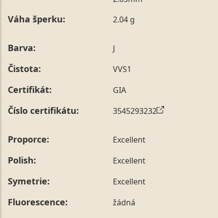
poznámky v posledním kroku objednávky nebo nám ji
Váha šperku:
2.04 g
sdělit během jejího telefonického ověření, které z naší
strany vždy probíhá.
Pro sdělení skladové velikosti tohoto konkrétního
Barva:
J
prstenu nás můžete
kontaktovat
.
Čistota:
VVS1
Certifikát:
GIA
Číslo certifikátu:
3545293232
Proporce:
Excellent
Polish:
Excellent
Symetrie:
Excellent
Fluorescence:
žádná