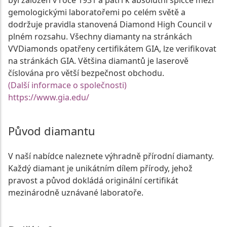
byl založen v roce 1931 a patří k absolutní špičce mezi
gemologickými laboratořemi po celém světě a
dodržuje pravidla stanovená Diamond High Council v
plném rozsahu. Všechny diamanty na stránkách
VVDiamonds opatřeny certifikátem GIA, lze verifikovat
na stránkách GIA. Většina diamantů je laserově
číslována pro větší bezpečnost obchodu.
(Další informace o společnosti)
https://www.gia.edu/
Původ diamantu
V naší nabídce naleznete výhradně přírodní diamanty.
Každý diamant je unikátním dílem přírody, jehož
pravost a původ dokládá originální certifikát
mezinárodně uznávané laboratoře.