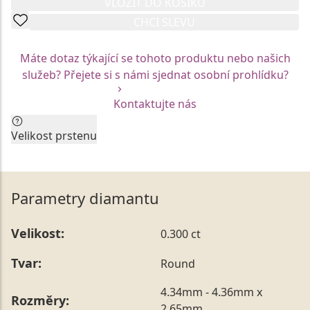
VLOŽIT DO KOŠÍKU
CHCI SLEVU
Máte dotaz týkající se tohoto produktu nebo našich
služeb? Přejete si s námi sjednat osobní prohlídku?
Kontaktujte nás
Velikost prstenu
Aktuální velikost prstenu by neměla být faktorem pro
Vaše rozhodnutí. Každý z prstenů Vám rádi na míru
upravíme.
Parametry diamantu
Vzhledem k unikátní mezinárodní certifikaci jsou
skladové modely prstenů vyrobeny vždy v jedné
Velikost:
0.300 ct
konkrétní velikosti. Tu je možné nechat kdykoliv
upravit prostřednictvím našich služeb na Vámi
Tvar:
Round
požadovaný rozměr, a to bezprostředně po nákupu,
ale také až po následném obdarování.
4.34mm - 4.36mm x
Rozměry:
Vámi preferovanou velikost můžete uvést přímo do
2.65mm