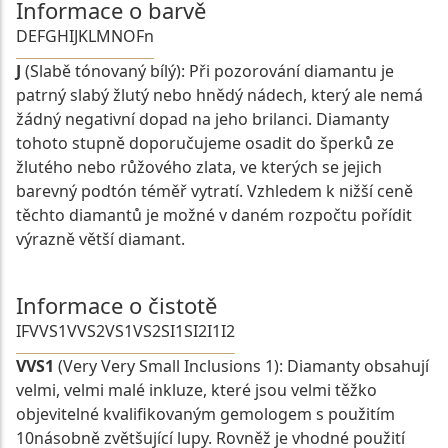
Informace o barvě
D
E
F
G
H
I
J
K
L
M
N
O
Fn
J
(Slabě tónovaný bílý): Při pozorování diamantu je
patrný slabý žlutý nebo hnědý nádech, který ale nemá
žádný negativní dopad na jeho brilanci. Diamanty
tohoto stupně doporučujeme osadit do šperků ze
žlutého nebo růžového zlata, ve kterých se jejich
barevný podtón téměř vytratí. Vzhledem k nižší ceně
těchto diamantů je možné v daném rozpočtu pořídit
výrazně větší diamant.
Informace o čistotě
IF
VVS1
VVS2
VS1
VS2
SI1
SI2
I1
I2
VVS1
(Very Very Small Inclusions 1): Diamanty obsahují
velmi, velmi malé inkluze, které jsou velmi těžko
objevitelné kvalifikovaným gemologem s použitím
10násobně zvětšující lupy. Rovněž je vhodné použití