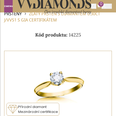
0
Domů
DIAMANTOVÉ ŠPERKY
DIAMANTOVÉ
PRSTENY
ZLATÝ PRSTEN S DIAMANTEM 0.30CT
J/VVS1 S GIA CERTIFIKÁTEM
Kód produktu:
14225
Přírodní diamant
Mezinárodní certifikace