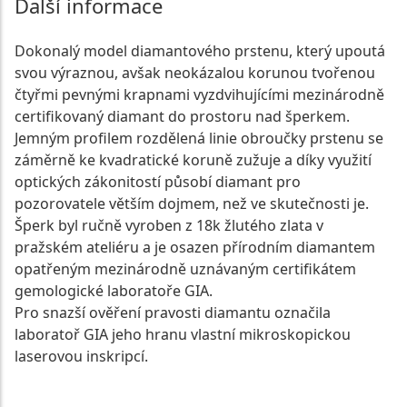
Další informace
Dokonalý model diamantového prstenu, který upoutá
svou výraznou, avšak neokázalou korunou tvořenou
čtyřmi pevnými krapnami vyzdvihujícími mezinárodně
certifikovaný diamant do prostoru nad šperkem.
Jemným profilem rozdělená linie obroučky prstenu se
záměrně ke kvadratické koruně zužuje a díky využití
optických zákonitostí působí diamant pro
pozorovatele větším dojmem, než ve skutečnosti je.
Šperk byl ručně vyroben z 18k žlutého zlata v
pražském ateliéru a je osazen přírodním diamantem
opatřeným mezinárodně uznávaným certifikátem
gemologické laboratoře GIA.
Pro snazší ověření pravosti diamantu označila
laboratoř GIA jeho hranu vlastní mikroskopickou
laserovou inskripcí.