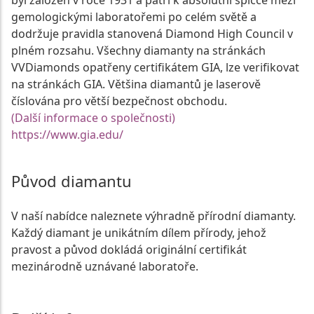
byl založen v roce 1931 a patří k absolutní špičce mezi
gemologickými laboratořemi po celém světě a
dodržuje pravidla stanovená Diamond High Council v
plném rozsahu. Všechny diamanty na stránkách
VVDiamonds opatřeny certifikátem GIA, lze verifikovat
na stránkách GIA. Většina diamantů je laserově
číslována pro větší bezpečnost obchodu.
(Další informace o společnosti)
https://www.gia.edu/
Původ diamantu
V naší nabídce naleznete výhradně přírodní diamanty.
Každý diamant je unikátním dílem přírody, jehož
pravost a původ dokládá originální certifikát
mezinárodně uznávané laboratoře.