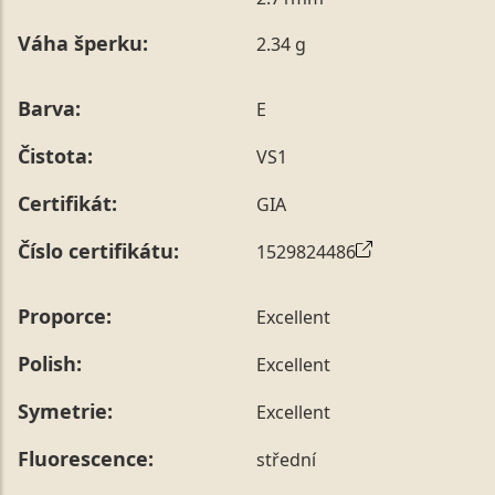
poznámky v posledním kroku objednávky nebo nám ji
Váha šperku:
2.34 g
sdělit během jejího telefonického ověření, které z naší
strany vždy probíhá.
Pro sdělení skladové velikosti tohoto konkrétního
Barva:
E
prstenu nás můžete
kontaktovat
.
Čistota:
VS1
Certifikát:
GIA
Číslo certifikátu:
1529824486
Proporce:
Excellent
Polish:
Excellent
Symetrie:
Excellent
Fluorescence:
střední