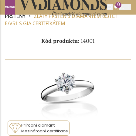
0
Domů
DIAMANTOVÉ ŠPERKY
DIAMANTOVÉ
PRSTENY
ZLATÝ PRSTEN S DIAMANTEM 0.31CT
E/VS1 S GIA CERTIFIKÁTEM
Kód produktu:
14001
Přírodní diamant
Mezinárodní certifikace