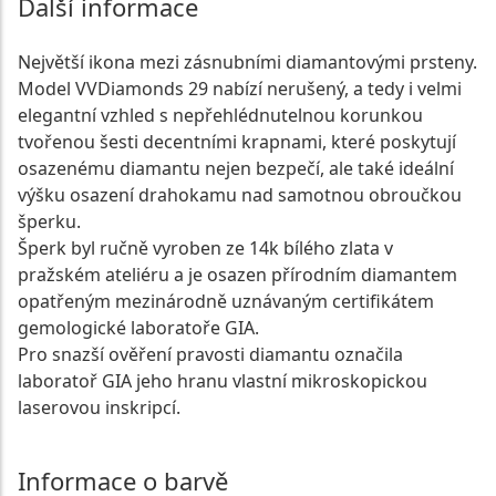
Další informace
Největší ikona mezi zásnubními diamantovými prsteny.
Model VVDiamonds 29 nabízí nerušený, a tedy i velmi
elegantní vzhled s nepřehlédnutelnou korunkou
tvořenou šesti decentními krapnami, které poskytují
osazenému diamantu nejen bezpečí, ale také ideální
výšku osazení drahokamu nad samotnou obroučkou
šperku.
Šperk byl ručně vyroben ze 14k bílého zlata v
pražském ateliéru a je osazen přírodním diamantem
opatřeným mezinárodně uznávaným certifikátem
gemologické laboratoře GIA.
Pro snazší ověření pravosti diamantu označila
laboratoř GIA jeho hranu vlastní mikroskopickou
laserovou inskripcí.
Informace o barvě