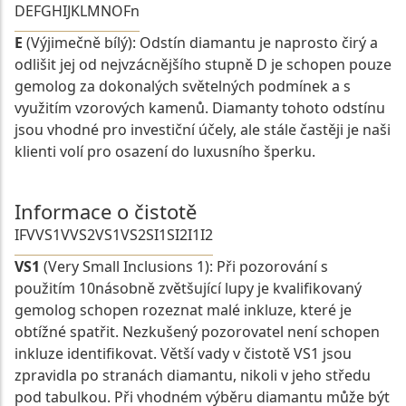
D
E
F
G
H
I
J
K
L
M
N
O
Fn
E
(Výjimečně bílý): Odstín diamantu je naprosto čirý a
odlišit jej od nejvzácnějšího stupně D je schopen pouze
gemolog za dokonalých světelných podmínek a s
využitím vzorových kamenů. Diamanty tohoto odstínu
jsou vhodné pro investiční účely, ale stále častěji je naši
klienti volí pro osazení do luxusního šperku.
Informace o čistotě
IF
VVS1
VVS2
VS1
VS2
SI1
SI2
I1
I2
VS1
(Very Small Inclusions 1): Při pozorování s
použitím 10násobně zvětšující lupy je kvalifikovaný
gemolog schopen rozeznat malé inkluze, které je
obtížné spatřit. Nezkušený pozorovatel není schopen
inkluze identifikovat. Větší vady v čistotě VS1 jsou
zpravidla po stranách diamantu, nikoli v jeho středu
pod tabulkou. Při vhodném výběru diamantu může být