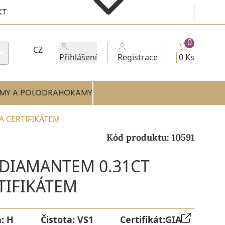
KT
0
CZ
AT
Přihlášení
Registrace
0 Ks
MY A POLODRAHOKAMY
A CERTIFIKÁTEM
Kód produktu:
10591
 DIAMANTEM 0.31CT
RTIFIKÁTEM
a:
H
Čistota:
VS1
Certifikát:
GIA