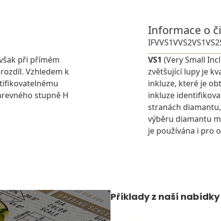
Informace o č
IF
VVS1
VVS2
VS1
VS2
avšak při přímém
VS1
(Very Small Inc
 rozdíl. Vzhledem k
zvětšující lupy je 
tifikovatelnému
inkluze, které je o
barevného stupně H
inkluze identifikova
stranách diamantu,
výběru diamantu můž
je používána i pro 
Příklady z naší nabídky