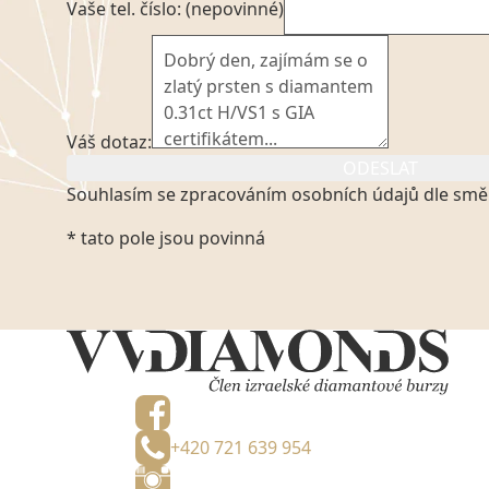
Vaše tel. číslo: (nepovinné)
Váš dotaz:
ODESLAT
Souhlasím se zpracováním osobních údajů dle smě
Kliknutím na výše uvedený odkaz, v souladu se zák
* tato pole jsou povinná
platném znění výslovně souhlasím se zpracováním
mých osobních údajů, které poskytuji prostřednict
VVDiamonds s.r.o., IČO: 05892481. Tyto údaje posky
VVDiamonds s.r.o., IČO: 05892481, jako správci osob
zmocněnému zástupci, výhradně za účelem poskytnu
na tři roky od jejich zaslání.
+420 721 639 954