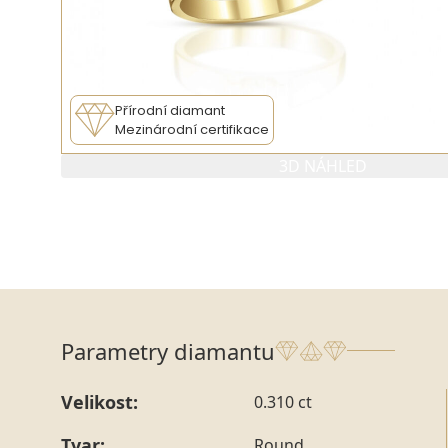
Přírodní diamant
Mezinárodní certifikace
3D NÁHLED
Parametry diamantu
Velikost:
0.310 ct
Tvar:
Round