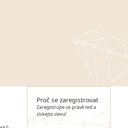
Proč se zaregistrovat
Zaregistrujte se právě teď a
získejte slevu!
e
REGISTROVAT SE
erků