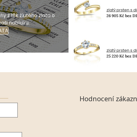
zlatý prsten s 
y z 18k žlutého zlata o
26 905 Kč bez D
naši nabídku.
ATA
zlatý prsten s 
25 220 Kč bez D
Hodnocení zákazn