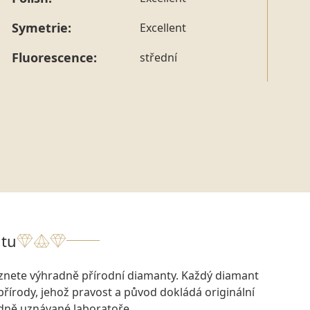
tohoto konkrétního prstenu nás můžete
kontaktovat
.
Symetrie:
Excellent
Fluorescence:
střední
tu
eznete výhradně přírodní diamanty. Každý diamant
přírody, jehož pravost a původ dokládá originální
odně uznávané laboratoře.