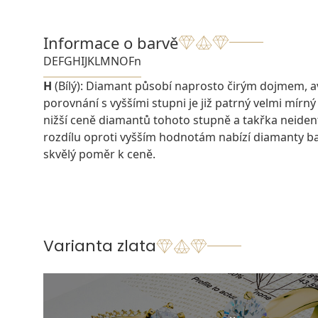
Informace o barvě
D
E
F
G
H
I
J
K
L
M
N
O
Fn
H
(Bílý): Diamant působí naprosto čirým dojmem, 
porovnání s vyššími stupni je již patrný velmi mírný
nižší ceně diamantů tohoto stupně a takřka neiden
rozdílu oproti vyšším hodnotám nabízí diamanty 
skvělý poměr k ceně.
Varianta zlata