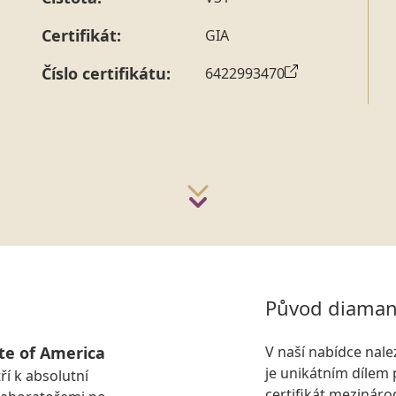
strany vždy probíhá.
Pro sdělení skladové velikosti 
Certifikát:
GIA
Číslo certifikátu:
6422993470
Původ diaman
te of America
V naší nabídce nal
je unikátním dílem 
ří k absolutní
certifikát mezinár