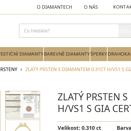
KONTA
O DIAMANTECH
O NÁS
HLED
VESTIČNÍ DIAMANTY
BAREVNÉ DIAMANTY
ŠPERKY
DRAHOKA
RSTENY
ZLATÝ PRSTEN S DIAMANTEM 0.31CT H/VS1 S GI
ZLATÝ PRSTEN S
H/VS1 S GIA CE
Velikost:
0.310 ct
Barv