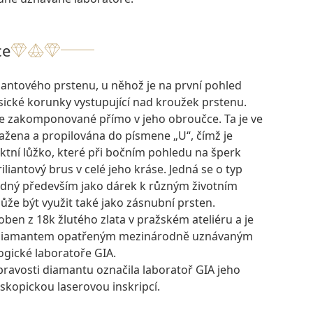
ce
mantového prstenu, u něhož je na první pohled
sické korunky vystupující nad kroužek prstenu.
e zakomponované přímo v jeho obroučce. Ta je ve
tažena a propilována do písmene „U“, čímž je
ktní lůžko, které při bočním pohledu na šperk
liantový brus v celé jeho kráse. Jedná se o typ
hodný především jako dárek k různým životním
může být využit také jako zásnubní prsten.
oben z 18k žlutého zlata v pražském ateliéru a je
 diamantem opatřeným mezinárodně uznávaným
ogické laboratoře GIA.
pravosti diamantu označila laboratoř GIA jeho
skopickou laserovou inskripcí.