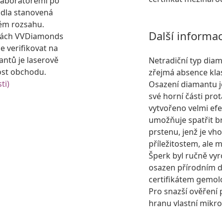
laboratořemi po
idla stanovená
ém rozsahu.
Další informa
kách VVDiamonds
e verifikovat na
antů je laserově
Netradiční typ dia
ost obchodu.
zřejmá absence kla
ti)
Osazení diamantu j
své horní části pro
vytvořeno velmi efe
umožňuje spatřit bri
prstenu, jenž je v
příležitostem, ale 
Šperk byl ručně vyr
osazen přírodním
certifikátem gemol
Pro snazší ověření 
hranu vlastní mikro