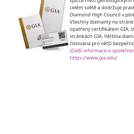
špičce mezi gemologickými 
celém světě a dodržuje prav
Diamond High Council v pln
Všechny diamanty na strán
opatřeny certifikátem GIA, lz
stránkách GIA. Většina diam
číslována pro větší bezpečn
(Další informace o společnos
https://www.gia.edu/