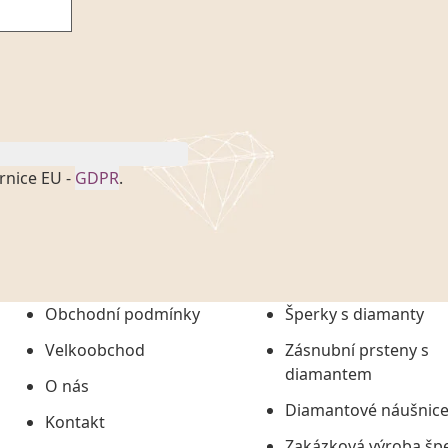
rnice EU -
GDPR
.
onem č. 101/2000 Sb. v
 a uchováním veškerých
vím společnosti
tuji společnosti
ních údajů či jako jeho
Obchodní podmínky
Šperky s diamanty
tí informací, nejdéle
Velkoobchod
Zásnubní prsteny s
diamantem
O nás
Diamantové náušnic
Kontakt
Zakázková výroba šp