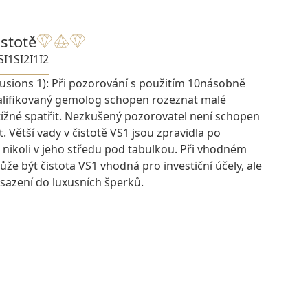
istotě
SI1
SI2
I1
I2
lusions 1): Při pozorování s použitím 10násobně
kvalifikovaný gemolog schopen rozeznat malé
btížné spatřit. Nezkušený pozorovatel není schopen
t. Větší vady v čistotě VS1 jsou zpravidla po
 nikoli v jeho středu pod tabulkou. Při vhodném
e být čistota VS1 vhodná pro investiční účely, ale
osazení do luxusních šperků.