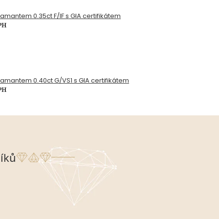
diamantem 0.35ct F/IF s GIA certifikátem
PH
diamantem 0.40ct G/VS1 s GIA certifikátem
PH
íků