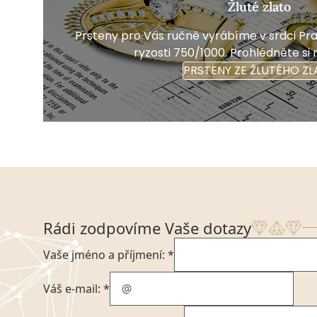
Žluté zlato
Prsteny pro Vás ručně vyrábíme v srdci Prah
ryzosti 750/1000. Prohlédněte si 
PRSTENY ZE ŽLUTÉHO ZL
Rádi zodpovíme Vaše dotazy
Vaše jméno a příjmení: *
Váš e-mail: *