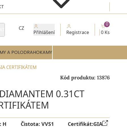
KT
0
CZ
AT
Přihlášení
Registrace
0 Ks
MY A POLODRAHOKAMY
GIA CERTIFIKÁTEM
Kód produktu:
13876
 DIAMANTEM 0.31CT
ERTIFIKÁTEM
:
H
Čistota:
VVS1
Certifikát:
GIA