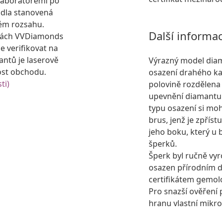
laboratořemi po
idla stanovená
ém rozsahu.
Další informa
kách VVDiamonds
e verifikovat na
antů je laserově
Výrazný model diam
ost obchodu.
osazení drahého ka
ti)
polovině rozdělena
upevnění diamantu 
typu osazení si moh
brus, jenž je zpříst
jeho boku, který u
šperků.
Šperk byl ručně vyr
osazen přírodním
certifikátem gemol
Pro snazší ověření 
hranu vlastní mikro