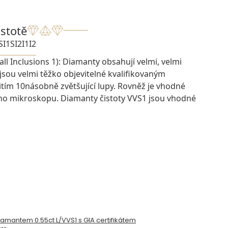
istotě
SI1
SI2
I1
I2
ll Inclusions 1): Diamanty obsahují velmi, velmi
 jsou velmi těžko objevitelné kvalifikovaným
ím 10násobně zvětšující lupy. Rovněž je vhodné
ího mikroskopu. Diamanty čistoty VVS1 jsou vhodné
diamantem 0.55ct L/VVS1 s GIA certifikátem