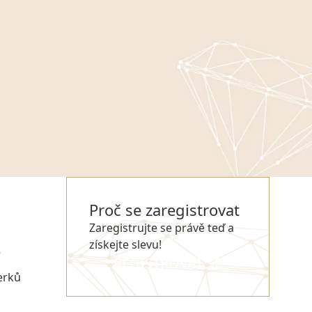
Proč se zaregistrovat
Zaregistrujte se právě teď a
získejte slevu!
e
REGISTROVAT SE
erků