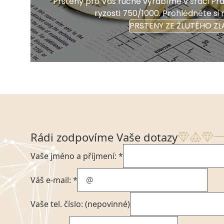
Prsteny pro Vás ručně vyrábíme v srdci Prah
ryzosti 750/1000. Prohlédněte si 
PRSTENY ZE ŽLUTÉHO ZL
Rádi zodpovíme Vaše dotazy
Vaše jméno a příjmení: *
Váš e-mail: *
Vaše tel. číslo: (nepovinné)