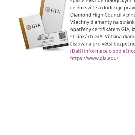
špičce mezi gemologickými 
celém světě a dodržuje prav
Diamond High Council v pln
Všechny diamanty na strán
opatřeny certifikátem GIA, lz
stránkách GIA. Většina diam
číslována pro větší bezpečn
(Další informace o společnos
https://www.gia.edu/