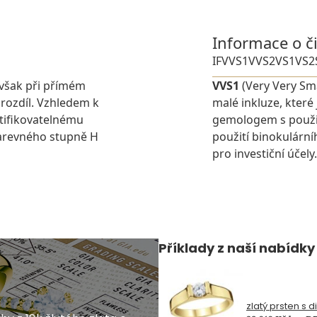
Informace o č
IF
VVS1
VVS2
VS1
VS2
avšak při přímém
VVS1
(Very Very Sma
 rozdíl. Vzhledem k
malé inkluze, které
tifikovatelnému
gemologem s použit
barevného stupně H
použití binokulárn
pro investiční účely.
Příklady z naší nabídky
zlatý prsten s 