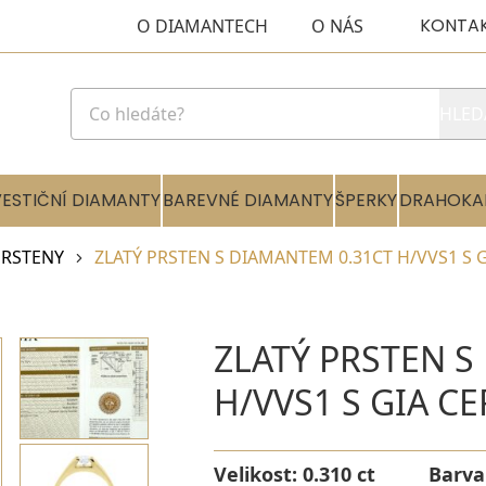
KONTA
O DIAMANTECH
O NÁS
HLED
VESTIČNÍ DIAMANTY
BAREVNÉ DIAMANTY
ŠPERKY
DRAHOKA
RSTENY
ZLATÝ PRSTEN S DIAMANTEM 0.31CT H/VVS1 S 
ZLATÝ PRSTEN S
H/VVS1 S GIA C
Velikost:
0.310 ct
Barva