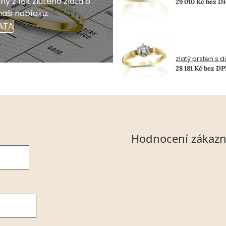
y z 18k žlutého zlata o
29 010 Kč bez D
naši nabídku.
ATA
zlatý prsten s 
28 181 Kč bez D
Hodnocení zákazn