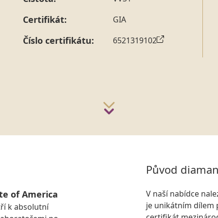
strany vždy probíhá.
Pro sdělení skladové velikosti 
Certifikát:
GIA
Číslo certifikátu:
6521319102
Původ diaman
te of America
V naší nabídce nal
je unikátním dílem 
ří k absolutní
certifikát mezinár