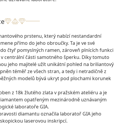
ce
antového prstenu, který nabízí nestandardní
mene přímo do jeho obroučky. Ta je ve své
 do čtyř pomyslných ramen, zároveň plnících funkci
v centrální části samotného šperku. Díky tomuto
ou jeho majitelé užít unikátní pohled na briliantový
upněn téměř ze všech stran, a tedy i netradičně z
 běžných modelů bývá ukryt pod plochami korunek
oben z 18k žlutého zlata v pražském ateliéru a je
 diamantem opatřeným mezinárodně uznávaným
ogické laboratoře GIA.
pravosti diamantu označila laboratoř GIA jeho
skopickou laserovou inskripcí.