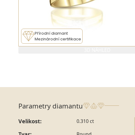
Přírodní diamant
Mezinárodní certifikace
3D NÁHLED
Parametry diamantu
Velikost:
0.310 ct
Tvar:
Round