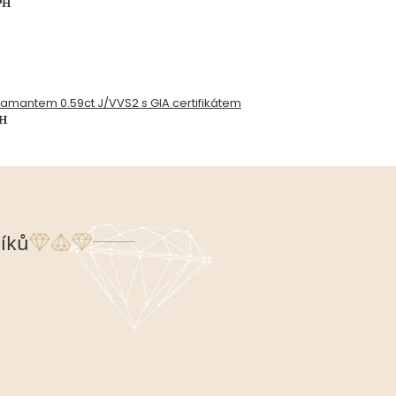
PH
diamantem 0.59ct J/VVS2 s GIA certifikátem
PH
íků