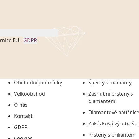
rnice EU -
GDPR
.
onem č. 101/2000 Sb. v
 a uchováním veškerých
vím společnosti
tuji společnosti
ních údajů či jako jeho
Obchodní podmínky
Šperky s diamanty
tí informací, nejdéle
Velkoobchod
Zásnubní prsteny s
diamantem
O nás
Diamantové náušnic
Kontakt
Zakázková výroba šp
GDPR
Prsteny s briliantem
Cookies