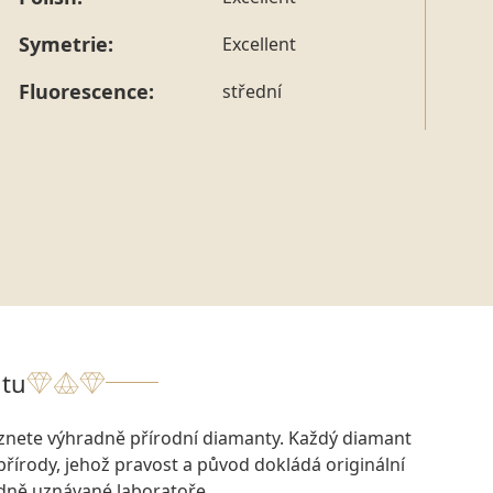
tohoto konkrétního prstenu nás můžete
kontaktovat
.
Symetrie:
Excellent
Fluorescence:
střední
tu
eznete výhradně přírodní diamanty. Každý diamant
přírody, jehož pravost a původ dokládá originální
odně uznávané laboratoře.