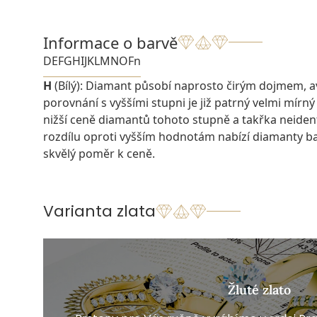
Informace o barvě
D
E
F
G
H
I
J
K
L
M
N
O
Fn
H
(Bílý): Diamant působí naprosto čirým dojmem, 
porovnání s vyššími stupni je již patrný velmi mírný
nižší ceně diamantů tohoto stupně a takřka neiden
rozdílu oproti vyšším hodnotám nabízí diamanty 
skvělý poměr k ceně.
Varianta zlata
Žluté zlato