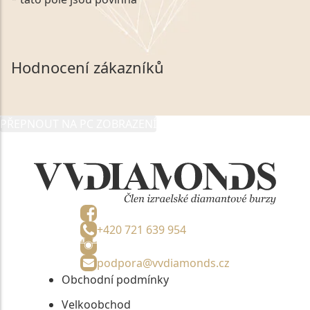
zákonem č. 101/2000 Sb. v platném znění výslovně
souhlasím se zpracováním a uchováním veškerých
mých osobních údajů, které poskytuji prostřednictvím
společnosti VVDiamonds s.r.o., IČO: 05892481. Tyto
Hodnocení zákazníků
údaje poskytuji společnosti VVDiamonds s.r.o., IČO:
05892481, jako správci osobních údajů či jako jeho
zmocněnému zástupci, výhradně za účelem poskytnutí
PŘEPNOUT NA PC ZOBRAZENÍ
informací, nejdéle na tři roky od jejich zaslání.
+420 721 639 954
podpora@vvdiamonds.cz
Obchodní podmínky
Velkoobchod