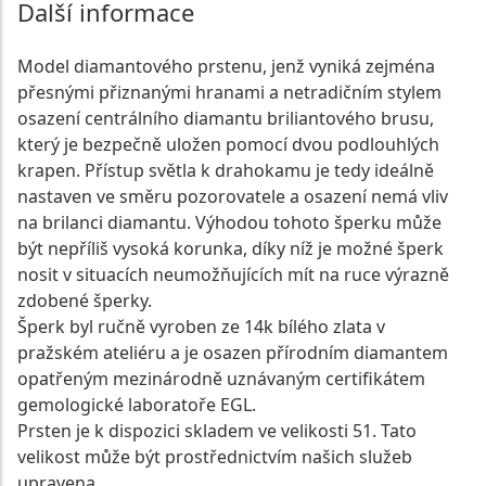
Další informace
Model diamantového prstenu, jenž vyniká zejména
přesnými přiznanými hranami a netradičním stylem
osazení centrálního diamantu briliantového brusu,
který je bezpečně uložen pomocí dvou podlouhlých
krapen. Přístup světla k drahokamu je tedy ideálně
nastaven ve směru pozorovatele a osazení nemá vliv
na brilanci diamantu. Výhodou tohoto šperku může
být nepříliš vysoká korunka, díky níž je možné šperk
nosit v situacích neumožňujících mít na ruce výrazně
zdobené šperky.
Šperk byl ručně vyroben ze 14k bílého zlata v
pražském ateliéru a je osazen přírodním diamantem
opatřeným mezinárodně uznávaným certifikátem
gemologické laboratoře EGL.
Prsten je k dispozici skladem ve velikosti 51. Tato
velikost může být prostřednictvím našich služeb
upravena.