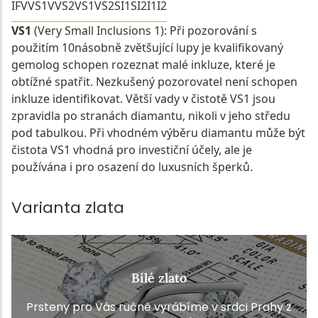
IF
VVS1
VVS2
VS1
VS2
SI1
SI2
I1
I2
VS1
(Very Small Inclusions 1): Při pozorování s
použitím 10násobně zvětšující lupy je kvalifikovaný
gemolog schopen rozeznat malé inkluze, které je
obtížné spatřit. Nezkušený pozorovatel není schopen
inkluze identifikovat. Větší vady v čistotě VS1 jsou
zpravidla po stranách diamantu, nikoli v jeho středu
pod tabulkou. Při vhodném výběru diamantu může být
čistota VS1 vhodná pro investiční účely, ale je
používána i pro osazení do luxusních šperků.
Varianta zlata
Bílé zlato
Prsteny pro Vás ručně vyrábíme v srdci Prahy z