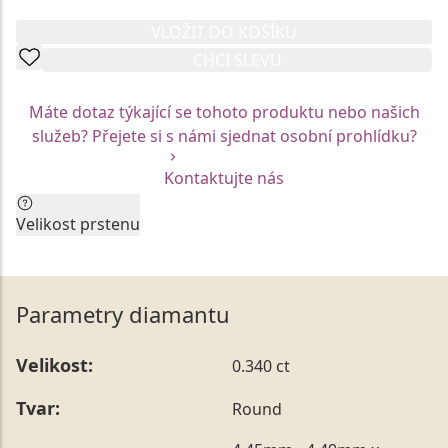
VLOŽIT DO KOŠÍKU
CHCI SLEVU
Máte dotaz týkající se tohoto produktu nebo našich
služeb? Přejete si s námi sjednat osobní prohlídku?
Kontaktujte nás
Velikost prstenu
Aktuální velikost prstenu by neměla být faktorem pro
Vaše rozhodnutí. Každý z prstenů Vám rádi na míru
upravíme.
Parametry diamantu
Vzhledem k unikátní mezinárodní certifikaci jsou
skladové modely prstenů vyrobeny vždy v jedné
Velikost:
0.340 ct
konkrétní velikosti. Tu je možné nechat kdykoliv
upravit prostřednictvím našich služeb na Vámi
Tvar:
Round
požadovaný rozměr, a to bezprostředně po nákupu,