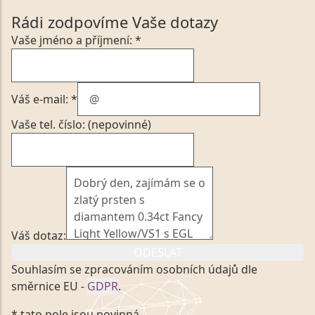
Rádi zodpovíme Vaše dotazy
Vaše jméno a příjmení: *
Váš e-mail: *
Vaše tel. číslo: (nepovinné)
Váš dotaz:
ODESLAT
Souhlasím se zpracováním osobních údajů dle
směrnice EU -
GDPR
.
Kliknutím na výše uvedený odkaz, v souladu se
* tato pole jsou povinná