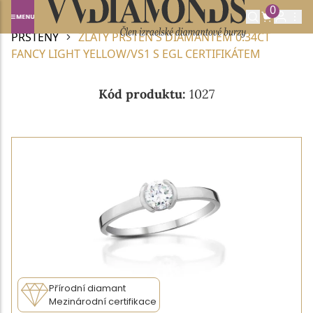
0
Domů
DIAMANTOVÉ ŠPERKY
DIAMANTOVÉ
PRSTENY
ZLATÝ PRSTEN S DIAMANTEM 0.34CT
FANCY LIGHT YELLOW/VS1 S EGL CERTIFIKÁTEM
Kód produktu:
1027
Přírodní diamant
Mezinárodní certifikace