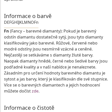
Informace o barvě
D
E
F
G
H
I
J
K
L
M
N
O
Fn
Fn
(Fancy – barevné diamanty): Pokud je barevný
odstín diamantu dostatečně sytý, jsou tyto diamanty
klasifikovány jako barevné. Růžové, červené nebo
modré odstíny jsou nesmírně vzácné a ceněné.
Nejčastěji se setkáváme s diamanty žluté barvy.
Naopak diamanty hnědé, černé nebo šedivé barvy jsou
podřadné kvality a v naší nabídce je nenaleznete.
Zásadním pro určení hodnoty barevného diamantu je
sytost a jas barvy, který je klasifikován dle své stupnice.
Více se o barevných diamantech a jejich hodnocení
můžete dočíst
zde
.
Informace o čistotě