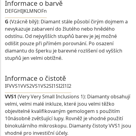
Informace o barvě
D
E
F
G
H
I
J
K
L
M
N
O
Fn
G
(Vzácně bílý): Diamant stále působí čirým dojmem a
nevykazuje zabarvení do žlutého nebo hnědého
odstínu. Od nejvyšších stupňů barev je jej možné
odlišit pouze při přímém porovnání. Po osazení
diamantu do šperku je barevné rozlišení od vyšších
stupňů jen velmi obtížné.
Informace o čistotě
IF
VVS1
VVS2
VS1
VS2
SI1
SI2
I1
I2
VVS1
(Very Very Small Inclusions 1): Diamanty obsahují
velmi, velmi malé inkluze, které jsou velmi těžko
objevitelné kvalifikovaným gemologem s použitím
10násobně zvětšující lupy. Rovněž je vhodné použití
binokulárního mikroskopu. Diamanty čistoty VVS1 jsou
vhodné pro investiční účely.