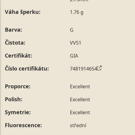
poznámky v posledním kroku objednávky nebo nám ji
Váha šperku:
1.76 g
sdělit během jejího telefonického ověření, které z naší
strany vždy probíhá.
Pro sdělení skladové velikosti tohoto konkrétního
Barva:
G
prstenu nás můžete
kontaktovat
.
Čistota:
VVS1
Certifikát:
GIA
Číslo certifikátu:
7481914654
Proporce:
Excellent
Polish:
Excellent
Symetrie:
Excellent
Fluorescence:
střední