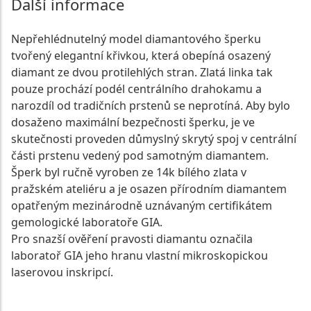
Další informace
Nepřehlédnutelný model diamantového šperku
tvořený elegantní křivkou, která obepíná osazený
diamant ze dvou protilehlých stran. Zlatá linka tak
pouze prochází podél centrálního drahokamu a
narozdíl od tradičních prstenů se neprotíná. Aby bylo
dosaženo maximální bezpečnosti šperku, je ve
skutečnosti proveden důmyslný skrytý spoj v centrální
části prstenu vedený pod samotným diamantem.
Šperk byl ručně vyroben ze 14k bílého zlata v
pražském ateliéru a je osazen přírodním diamantem
opatřeným mezinárodně uznávaným certifikátem
gemologické laboratoře GIA.
Pro snazší ověření pravosti diamantu označila
laboratoř GIA jeho hranu vlastní mikroskopickou
laserovou inskripcí.