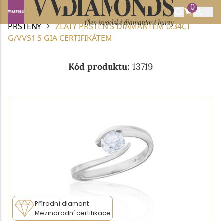
0
Domů
DIAMANTOVÉ ŠPERKY
DIAMANTOVÉ
PRSTENY
ZLATÝ PRSTEN S DIAMANTEM 0.34CT
G/VVS1 S GIA CERTIFIKÁTEM
Kód produktu:
13719
Přírodní diamant
Mezinárodní certifikace