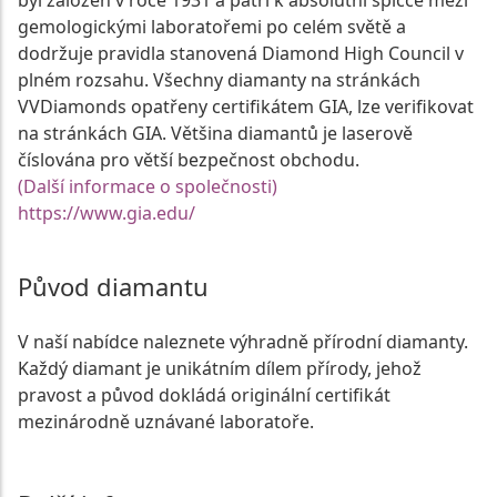
byl založen v roce 1931 a patří k absolutní špičce mezi
gemologickými laboratořemi po celém světě a
dodržuje pravidla stanovená Diamond High Council v
plném rozsahu. Všechny diamanty na stránkách
VVDiamonds opatřeny certifikátem GIA, lze verifikovat
na stránkách GIA. Většina diamantů je laserově
číslována pro větší bezpečnost obchodu.
(Další informace o společnosti)
https://www.gia.edu/
Původ diamantu
V naší nabídce naleznete výhradně přírodní diamanty.
Každý diamant je unikátním dílem přírody, jehož
pravost a původ dokládá originální certifikát
mezinárodně uznávané laboratoře.