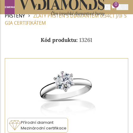
0
Domů
DIAMANTOVÉ ŠPERKY
DIAMANTOVÉ
PRSTENY
ZLATÝ PRSTEN S DIAMANTEM 0.34CT J/IF S
GIA CERTIFIKÁTEM
Kód produktu:
13261
Přírodní diamant
Mezinárodní certifikace