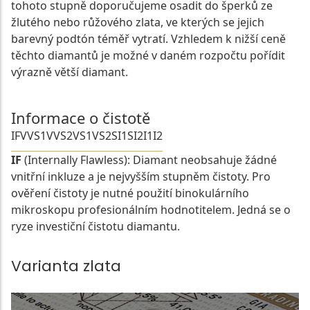
tohoto stupně doporučujeme osadit do šperků ze
žlutého nebo růžového zlata, ve kterých se jejich
barevný podtón téměř vytratí. Vzhledem k nižší ceně
těchto diamantů je možné v daném rozpočtu pořídit
výrazně větší diamant.
Informace o čistotě
IF
VVS1
VVS2
VS1
VS2
SI1
SI2
I1
I2
IF
(Internally Flawless): Diamant neobsahuje žádné
vnitřní inkluze a je nejvyšším stupněm čistoty. Pro
ověření čistoty je nutné použití binokulárního
mikroskopu profesionálním hodnotitelem. Jedná se o
ryze investiční čistotu diamantu.
Varianta zlata