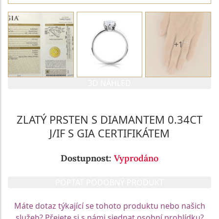
+1
3D NÁHLED
ZLATÝ PRSTEN S DIAMANTEM 0.34CT
J/IF S GIA CERTIFIKÁTEM
Dostupnost:
Vyprodáno
POPTAT PODOBNÝ PRODUKT
Máte dotaz týkající se tohoto produktu nebo našich
služeb? Přejete si s námi sjednat osobní prohlídku?