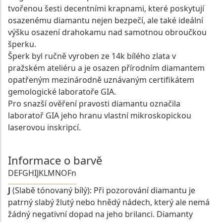
tvořenou šesti decentními krapnami, které poskytují
osazenému diamantu nejen bezpečí, ale také ideální
výšku osazení drahokamu nad samotnou obroučkou
šperku.
Šperk byl ručně vyroben ze 14k bílého zlata v
pražském ateliéru a je osazen přírodním diamantem
opatřeným mezinárodně uznávaným certifikátem
gemologické laboratoře GIA.
Pro snazší ověření pravosti diamantu označila
laboratoř GIA jeho hranu vlastní mikroskopickou
laserovou inskripcí.
Informace o barvě
D
E
F
G
H
I
J
K
L
M
N
O
Fn
J
(Slabě tónovaný bílý): Při pozorování diamantu je
patrný slabý žlutý nebo hnědý nádech, který ale nemá
žádný negativní dopad na jeho brilanci. Diamanty