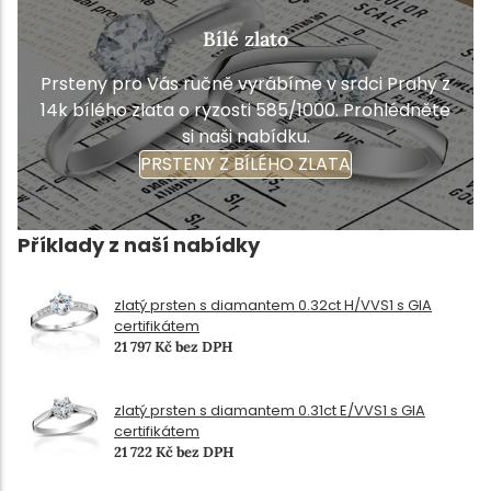
Bílé zlato
Prsteny pro Vás ručně vyrábíme v srdci Prahy z
14k bílého zlata o ryzosti 585/1000. Prohlédněte
si naši nabídku.
PRSTENY Z BÍLÉHO ZLATA
Příklady z naší nabídky
zlatý prsten s diamantem 0.32ct H/VVS1 s GIA
certifikátem
21 797 Kč bez DPH
zlatý prsten s diamantem 0.31ct E/VVS1 s GIA
certifikátem
21 722 Kč bez DPH