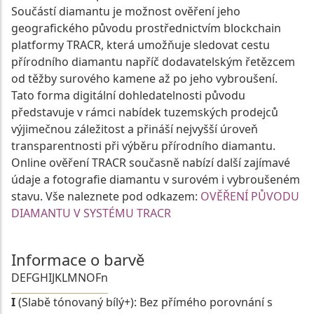
Součástí diamantu je možnost ověření jeho
geografického původu prostřednictvím blockchain
platformy TRACR, která umožňuje sledovat cestu
přírodního diamantu napříč dodavatelským řetězcem
od těžby surového kamene až po jeho vybroušení.
Tato forma digitální dohledatelnosti původu
představuje v rámci nabídek tuzemských prodejců
výjimečnou záležitost a přináší nejvyšší úroveň
transparentnosti při výběru přírodního diamantu.
Online ověření TRACR současně nabízí další zajímavé
údaje a fotografie diamantu v surovém i vybroušeném
stavu. Vše naleznete pod odkazem:
OVĚŘENÍ PŮVODU
DIAMANTU V SYSTÉMU TRACR
Informace o barvě
D
E
F
G
H
I
J
K
L
M
N
O
Fn
I
(Slabě tónovaný bílý+): Bez přímého porovnání s