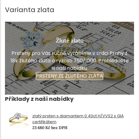
Varianta zlata
Žluté zlato
Prsteny pro Vás ručně vyrábíme v srdci Prahy z
18k žlutého zlata o ryzosti 750/1000. Prohlédněte
si naši nabídku.
PRSTENY ZE ŽLUTÉHO ZLATA
Příklady z naší nabídky
zlatý prsten s diamantem 0.40ct H/VVS2 s GIA
certifikátem
23 680 Kč bez DPH