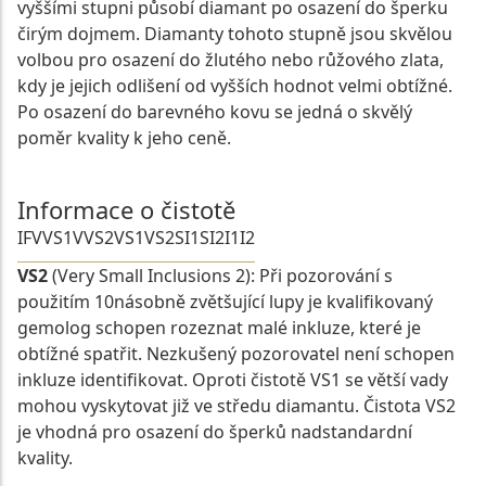
vyššími stupni působí diamant po osazení do šperku
čirým dojmem. Diamanty tohoto stupně jsou skvělou
volbou pro osazení do žlutého nebo růžového zlata,
kdy je jejich odlišení od vyšších hodnot velmi obtížné.
Po osazení do barevného kovu se jedná o skvělý
poměr kvality k jeho ceně.
Informace o čistotě
IF
VVS1
VVS2
VS1
VS2
SI1
SI2
I1
I2
VS2
(Very Small Inclusions 2): Při pozorování s
použitím 10násobně zvětšující lupy je kvalifikovaný
gemolog schopen rozeznat malé inkluze, které je
obtížné spatřit. Nezkušený pozorovatel není schopen
inkluze identifikovat. Oproti čistotě VS1 se větší vady
mohou vyskytovat již ve středu diamantu. Čistota VS2
je vhodná pro osazení do šperků nadstandardní
kvality.