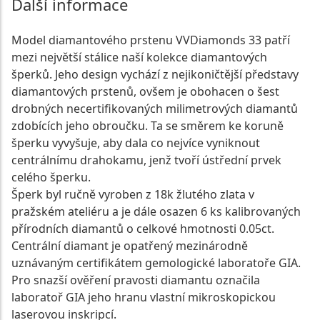
Další informace
Model diamantového prstenu VVDiamonds 33 patří
mezi největší stálice naší kolekce diamantových
šperků. Jeho design vychází z nejikoničtější představy
diamantových prstenů, ovšem je obohacen o šest
drobných necertifikovaných milimetrových diamantů
zdobících jeho obroučku. Ta se směrem ke koruně
šperku vyvyšuje, aby dala co nejvíce vyniknout
centrálnímu drahokamu, jenž tvoří ústřední prvek
celého šperku.
Šperk byl ručně vyroben z 18k žlutého zlata v
pražském ateliéru a je dále osazen 6 ks kalibrovaných
přírodních diamantů o celkové hmotnosti 0.05ct.
Centrální diamant je opatřený mezinárodně
uznávaným certifikátem gemologické laboratoře GIA.
Pro snazší ověření pravosti diamantu označila
laboratoř GIA jeho hranu vlastní mikroskopickou
laserovou inskripcí.