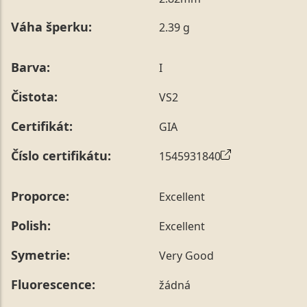
poznámky v posledním kroku objednávky nebo nám ji
Váha šperku:
2.39 g
sdělit během jejího telefonického ověření, které z naší
strany vždy probíhá.
Pro sdělení skladové velikosti tohoto konkrétního
Barva:
I
prstenu nás můžete
kontaktovat
.
Čistota:
VS2
Certifikát:
GIA
Číslo certifikátu:
1545931840
Proporce:
Excellent
Polish:
Excellent
Symetrie:
Very Good
Fluorescence:
žádná