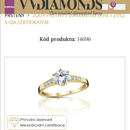
0
Domů
DIAMANTOVÉ ŠPERKY
DIAMANTOVÉ
PRSTENY
ZLATÝ PRSTEN S DIAMANTEM 0.35CT I/VS2
S GIA CERTIFIKÁTEM
Kód produktu:
14696
Přírodní diamant
Mezinárodní certifikace