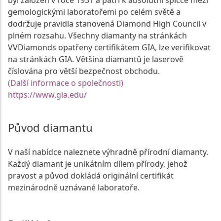
byl založen v roce 1931 a patří k absolutní špičce mezi
gemologickými laboratořemi po celém světě a
dodržuje pravidla stanovená Diamond High Council v
plném rozsahu. Všechny diamanty na stránkách
VVDiamonds opatřeny certifikátem GIA, lze verifikovat
na stránkách GIA. Většina diamantů je laserově
číslována pro větší bezpečnost obchodu.
(Další informace o společnosti)
https://www.gia.edu/
Původ diamantu
V naší nabídce naleznete výhradně přírodní diamanty.
Každý diamant je unikátním dílem přírody, jehož
pravost a původ dokládá originální certifikát
mezinárodně uznávané laboratoře.