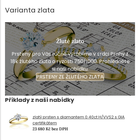
Varianta zlata
Žluté zlato
Prsteny pro Vás ručně vyrábíme v srdci Prahy z
18k žlutého zlata o ryzosti 750/1000. Prohlédněte
si naši nabídku.
PRSTENY ZE ŽLUTÉHO ZLATA
Příklady z naší nabídky
zlatý prsten s diamantem 0.40ct H/VVS2 s GIA
certifikátem
23 680 Kč bez DPH