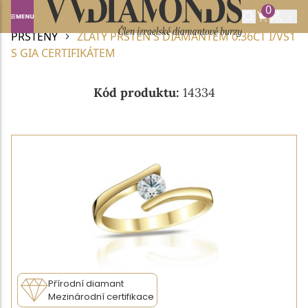
0
Domů
DIAMANTOVÉ ŠPERKY
DIAMANTOVÉ
PRSTENY
ZLATÝ PRSTEN S DIAMANTEM 0.36CT I/VS1
S GIA CERTIFIKÁTEM
Kód produktu:
14334
Přírodní diamant
Mezinárodní certifikace