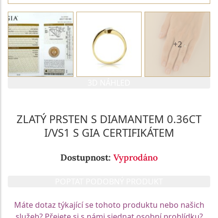
+2
3D NÁHLED
ZLATÝ PRSTEN S DIAMANTEM 0.36CT
I/VS1 S GIA CERTIFIKÁTEM
Dostupnost:
Vyprodáno
POPTAT PODOBNÝ PRODUKT
Máte dotaz týkající se tohoto produktu nebo našich
služeb? Přejete si s námi sjednat osobní prohlídku?