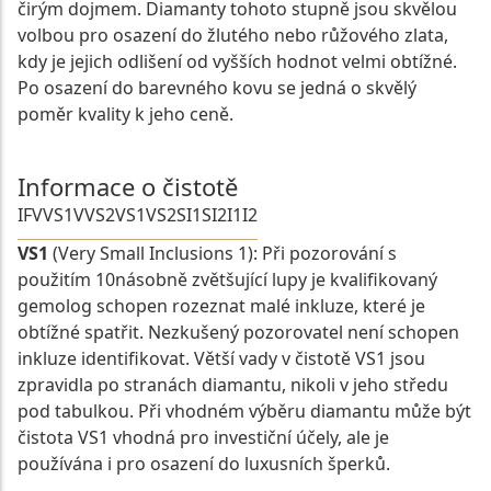
čirým dojmem. Diamanty tohoto stupně jsou skvělou
volbou pro osazení do žlutého nebo růžového zlata,
kdy je jejich odlišení od vyšších hodnot velmi obtížné.
Po osazení do barevného kovu se jedná o skvělý
poměr kvality k jeho ceně.
Informace o čistotě
IF
VVS1
VVS2
VS1
VS2
SI1
SI2
I1
I2
VS1
(Very Small Inclusions 1): Při pozorování s
použitím 10násobně zvětšující lupy je kvalifikovaný
gemolog schopen rozeznat malé inkluze, které je
obtížné spatřit. Nezkušený pozorovatel není schopen
inkluze identifikovat. Větší vady v čistotě VS1 jsou
zpravidla po stranách diamantu, nikoli v jeho středu
pod tabulkou. Při vhodném výběru diamantu může být
čistota VS1 vhodná pro investiční účely, ale je
používána i pro osazení do luxusních šperků.