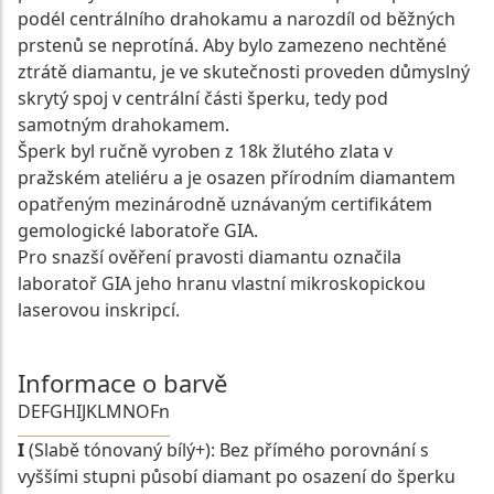
podél centrálního drahokamu a narozdíl od běžných
prstenů se neprotíná. Aby bylo zamezeno nechtěné
ztrátě diamantu, je ve skutečnosti proveden důmyslný
skrytý spoj v centrální části šperku, tedy pod
samotným drahokamem.
Šperk byl ručně vyroben z 18k žlutého zlata v
pražském ateliéru a je osazen přírodním diamantem
opatřeným mezinárodně uznávaným certifikátem
gemologické laboratoře GIA.
Pro snazší ověření pravosti diamantu označila
laboratoř GIA jeho hranu vlastní mikroskopickou
laserovou inskripcí.
Informace o barvě
D
E
F
G
H
I
J
K
L
M
N
O
Fn
I
(Slabě tónovaný bílý+): Bez přímého porovnání s
vyššími stupni působí diamant po osazení do šperku