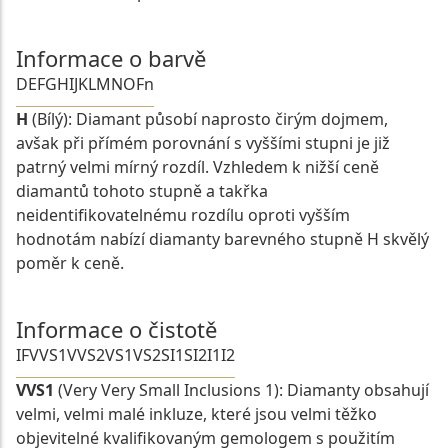
Informace o barvě
D
E
F
G
H
I
J
K
L
M
N
O
Fn
H
(Bílý): Diamant působí naprosto čirým dojmem,
avšak při přímém porovnání s vyššími stupni je již
patrný velmi mírný rozdíl. Vzhledem k nižší ceně
diamantů tohoto stupně a takřka
neidentifikovatelnému rozdílu oproti vyšším
hodnotám nabízí diamanty barevného stupně H skvělý
poměr k ceně.
Informace o čistotě
IF
VVS1
VVS2
VS1
VS2
SI1
SI2
I1
I2
VVS1
(Very Very Small Inclusions 1): Diamanty obsahují
velmi, velmi malé inkluze, které jsou velmi těžko
objevitelné kvalifikovaným gemologem s použitím