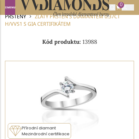
0
Domů
DIAMANTOVÉ ŠPERKY
DIAMANTOVÉ
PRSTENY
ZLATÝ PRSTEN S DIAMANTEM 0.37CT
H/VVS1 S GIA CERTIFIKÁTEM
Kód produktu:
13988
Přírodní diamant
Mezinárodní certifikace