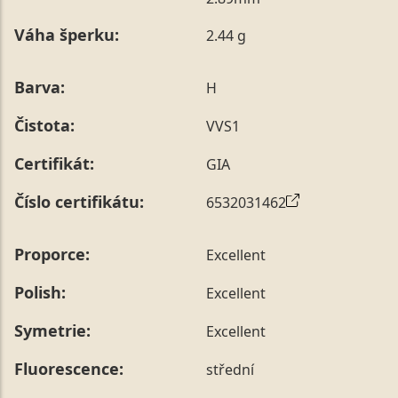
poznámky v posledním kroku objednávky nebo nám ji
Váha šperku:
2.44 g
sdělit během jejího telefonického ověření, které z naší
strany vždy probíhá.
Pro sdělení skladové velikosti tohoto konkrétního
Barva:
H
prstenu nás můžete
kontaktovat
.
Čistota:
VVS1
Certifikát:
GIA
Číslo certifikátu:
6532031462
Proporce:
Excellent
Polish:
Excellent
Symetrie:
Excellent
Fluorescence:
střední