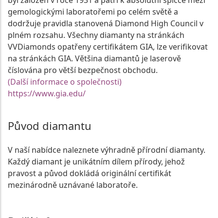
byl založen v roce 1931 a patří k absolutní špičce mezi
gemologickými laboratořemi po celém světě a
dodržuje pravidla stanovená Diamond High Council v
plném rozsahu. Všechny diamanty na stránkách
VVDiamonds opatřeny certifikátem GIA, lze verifikovat
na stránkách GIA. Většina diamantů je laserově
číslována pro větší bezpečnost obchodu.
(Další informace o společnosti)
https://www.gia.edu/
Původ diamantu
V naší nabídce naleznete výhradně přírodní diamanty.
Každý diamant je unikátním dílem přírody, jehož
pravost a původ dokládá originální certifikát
mezinárodně uznávané laboratoře.