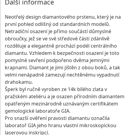
Další informace
Neotřelý design diamantového prstenu, který je na
první pohled odlišný od standardních modelů.
Netradiční osazení je přímo součástí důmyslné
obroučky, jež se ve své středové části zdánlivě
rozděluje a elegantně prochází podél centrálního
diamantu. Vzhledem k bezpečnosti osazení je toto
pomyslné sevření podpořeno dvěma jemnými
krapnami. Diamant je jimi jištěn z obou boků, a tak
velmi nenápadně zamezují nechtěnému vypadnutí
drahokamu.
Šperk byl ručně vyroben ze 14k bílého zlata v
pražském ateliéru a je osazen přírodním diamantem
opatřeným mezinárodně uznávaným certifikátem
gemologické laboratoře GIA.
Pro snazší ověření pravosti diamantu označila
laboratoř GIA jeho hranu vlastní mikroskopickou
laserovou inskripcí.