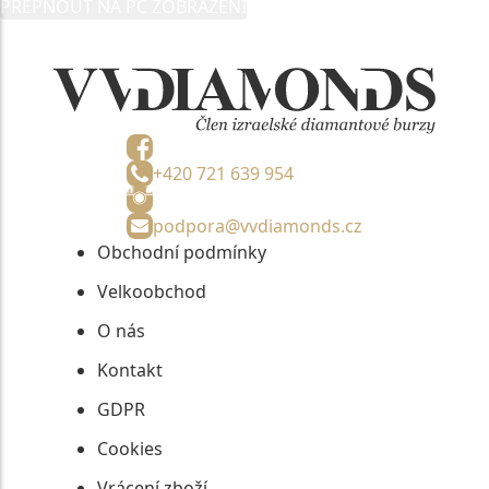
PŘEPNOUT NA PC ZOBRAZENÍ
informací, nejdéle na tři roky od jejich zaslání.
+420 721 639 954
podpora@vvdiamonds.cz
Obchodní podmínky
Velkoobchod
O nás
Kontakt
GDPR
Cookies
Vrácení zboží