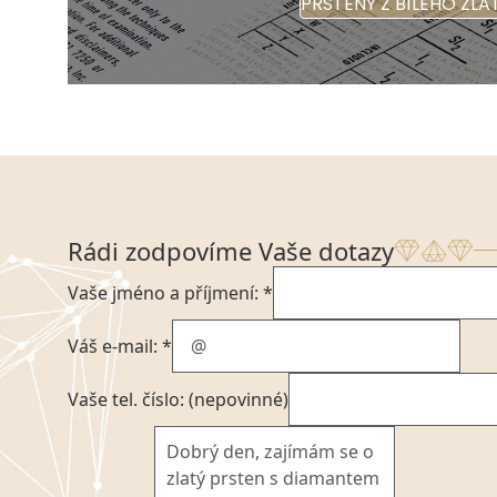
PRSTENY Z BÍLÉHO ZLA
Rádi zodpovíme Vaše dotazy
Vaše jméno a příjmení: *
Váš e-mail: *
Vaše tel. číslo: (nepovinné)