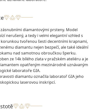
ce
i zásnubními diamantovými prsteny. Model
í nerušený, a tedy i velmi elegantní vzhled s
korunkou tvořenou šesti decentními krapnami,
zenému diamantu nejen bezpečí, ale také ideální
hokamu nad samotnou obroučkou šperku.
oben ze 14k bílého zlata v pražském ateliéru a je
 diamantem opatřeným mezinárodně uznávaným
ogické laboratoře GIA.
pravosti diamantu označila laboratoř GIA jeho
skopickou laserovou inskripcí.
istotě