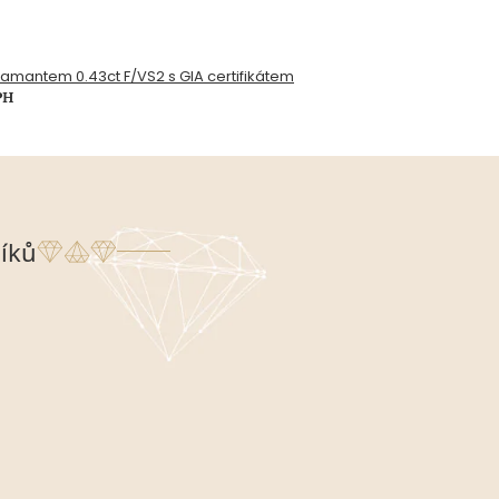
diamantem 0.43ct F/VS2 s GIA certifikátem
PH
íků