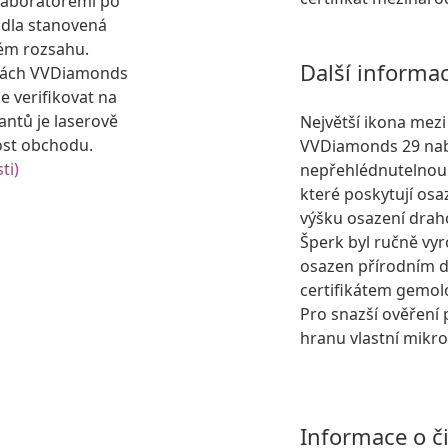
laboratořemi po
idla stanovená
ém rozsahu.
Další informa
kách VVDiamonds
e verifikovat na
antů je laserově
Největší ikona mez
ost obchodu.
VVDiamonds 29 nabíz
ti)
nepřehlédnutelnou 
které poskytují osa
výšku osazení dra
Šperk byl ručně vyr
osazen přírodním
certifikátem gemol
Pro snazší ověření 
hranu vlastní mikro
Informace o č