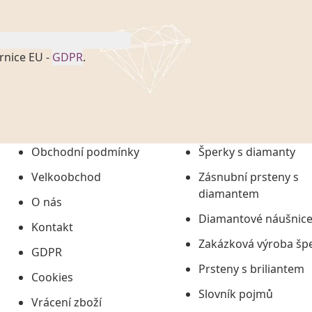
rnice EU -
GDPR
.
onem č. 101/2000 Sb. v
 a uchováním veškerých
vím společnosti
tuji společnosti
ních údajů či jako jeho
Obchodní podmínky
Šperky s diamanty
tí informací, nejdéle
Velkoobchod
Zásnubní prsteny s
diamantem
O nás
Diamantové náušnic
Kontakt
Zakázková výroba šp
GDPR
Prsteny s briliantem
Cookies
Slovník pojmů
Vrácení zboží