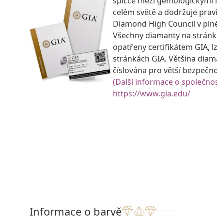
špičce mezi gemologickými 
celém světě a dodržuje prav
Diamond High Council v pln
Všechny diamanty na strán
opatřeny certifikátem GIA, lz
stránkách GIA. Většina diam
číslována pro větší bezpečn
(Další informace o společnos
https://www.gia.edu/
Informace o barvě