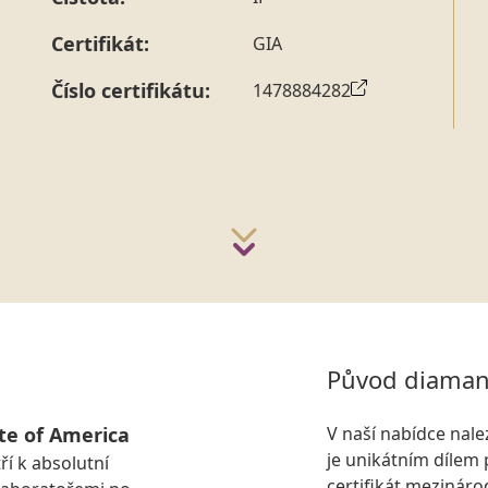
strany vždy probíhá.
Pro sdělení skladové velikosti 
Certifikát:
GIA
Číslo certifikátu:
1478884282
Původ diaman
te of America
V naší nabídce nal
je unikátním dílem 
ří k absolutní
certifikát mezinár