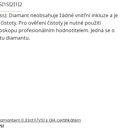
SI1
SI2
I1
I2
ess): Diamant neobsahuje žádné vnitřní inkluze a je
istoty. Pro ověření čistoty je nutné použití
oskopu profesionálním hodnotitelem. Jedná se o
otu diamantu.
diamantem 0.33ct F/VS1 s GIA certifikátem
PH