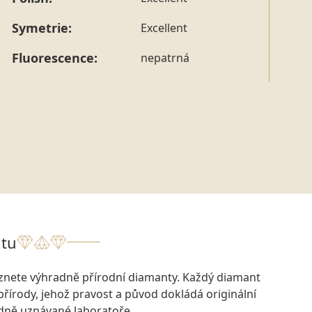
tohoto konkrétního prstenu nás můžete
kontaktovat
.
Symetrie:
Excellent
Fluorescence:
nepatrná
tu
eznete výhradně přírodní diamanty. Každý diamant
přírody, jehož pravost a původ dokládá originální
odně uznávané laboratoře.