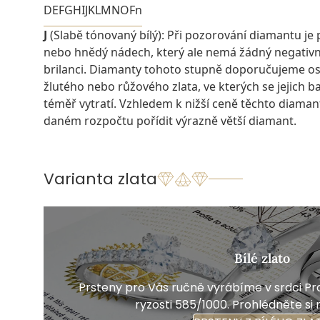
D
E
F
G
H
I
J
K
L
M
N
O
Fn
J
(Slabě tónovaný bílý): Při pozorování diamantu je 
nebo hnědý nádech, který ale nemá žádný negativn
brilanci. Diamanty tohoto stupně doporučujeme os
žlutého nebo růžového zlata, ve kterých se jejich 
téměř vytratí. Vzhledem k nižší ceně těchto diaman
daném rozpočtu pořídit výrazně větší diamant.
Varianta zlata
Bílé zlato
Prsteny pro Vás ručně vyrábíme v srdci Pra
ryzosti 585/1000. Prohlédněte si 