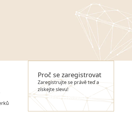
Proč se zaregistrovat
Zaregistrujte se právě teď a
získejte slevu!
e
REGISTROVAT SE
erků