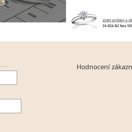
TA
zlatý prsten s 
24 654 Kč bez D
Hodnocení zákazn