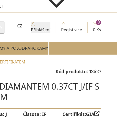
KT
0
CZ
AT
Přihlášení
Registrace
0 Ks
MY A POLODRAHOKAMY
CERTIFIKÁTEM
Kód produktu:
12527
DIAMANTEM 0.37CT J/IF S
EM
va:
J
Čistota:
IF
Certifikát:
GIA