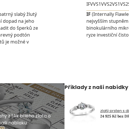
IF
VVS1
VVS2
VS1
VS2
patrný slabý žlutý
IF
(Internally Flawl
í dopad na jeho
nejvyšším stupněm č
adit do šperků ze
binokulárního mikr
barevný podtón
ryze investiční čist
tů je možné v
Příklady z naší nabídky
zlatý prsten s 
hy z 14k bílého zlata o
24 925 Kč bez D
naši nabídku.