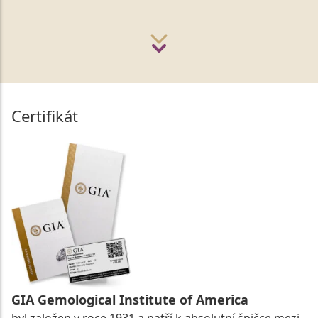
Certifikát
GIA Gemological Institute of America
byl založen v roce 1931 a patří k absolutní špičce mezi