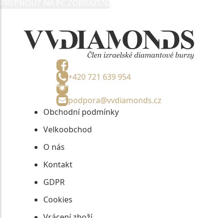
PŘEPNOUT NA PC ZOBRAZENÍ
informací, nejdéle na tři roky od jejich zaslání.
+420 721 639 954
podpora@vvdiamonds.cz
Obchodní podmínky
Velkoobchod
O nás
Kontakt
GDPR
Cookies
Vrácení zboží