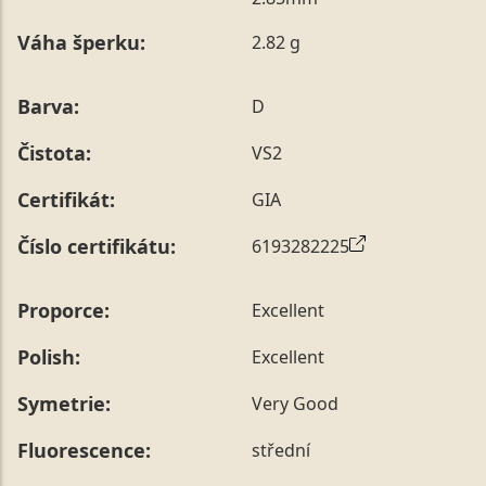
poznámky v posledním kroku objednávky nebo nám ji
Váha šperku:
2.82 g
sdělit během jejího telefonického ověření, které z naší
strany vždy probíhá.
Pro sdělení skladové velikosti tohoto konkrétního
Barva:
D
prstenu nás můžete
kontaktovat
.
Čistota:
VS2
Certifikát:
GIA
Číslo certifikátu:
6193282225
Proporce:
Excellent
Polish:
Excellent
Symetrie:
Very Good
Fluorescence:
střední