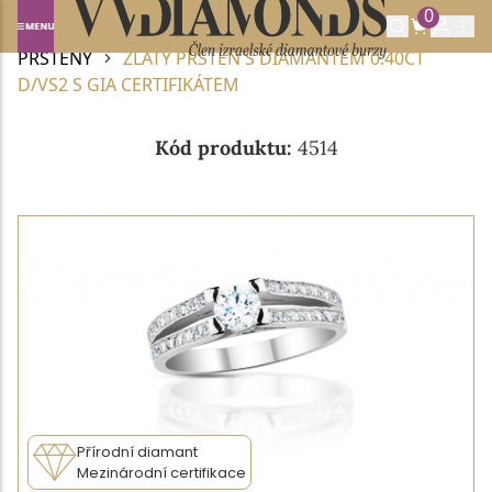
0
Domů
DIAMANTOVÉ ŠPERKY
DIAMANTOVÉ
PRSTENY
ZLATÝ PRSTEN S DIAMANTEM 0.40CT
D/VS2 S GIA CERTIFIKÁTEM
Kód produktu:
4514
Přírodní diamant
Mezinárodní certifikace