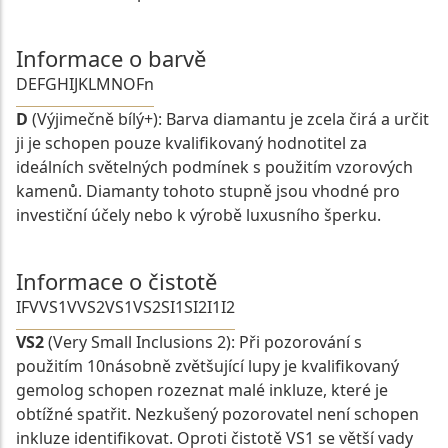
Informace o barvě
D
E
F
G
H
I
J
K
L
M
N
O
Fn
D
(Výjimečně bílý+): Barva diamantu je zcela čirá a určit
ji je schopen pouze kvalifikovaný hodnotitel za
ideálních světelných podmínek s použitím vzorových
kamenů. Diamanty tohoto stupně jsou vhodné pro
investiční účely nebo k výrobě luxusního šperku.
Informace o čistotě
IF
VVS1
VVS2
VS1
VS2
SI1
SI2
I1
I2
VS2
(Very Small Inclusions 2): Při pozorování s
použitím 10násobně zvětšující lupy je kvalifikovaný
gemolog schopen rozeznat malé inkluze, které je
obtížné spatřit. Nezkušený pozorovatel není schopen
inkluze identifikovat. Oproti čistotě VS1 se větší vady