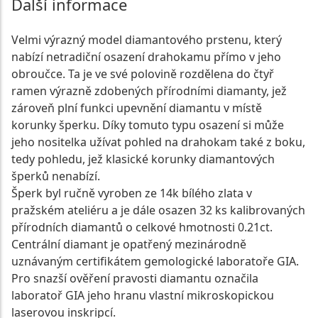
Další informace
Velmi výrazný model diamantového prstenu, který
nabízí netradiční osazení drahokamu přímo v jeho
obroučce. Ta je ve své polovině rozdělena do čtyř
ramen výrazně zdobených přírodními diamanty, jež
zároveň plní funkci upevnění diamantu v místě
korunky šperku. Díky tomuto typu osazení si může
jeho nositelka užívat pohled na drahokam také z boku,
tedy pohledu, jež klasické korunky diamantových
šperků nenabízí.
Šperk byl ručně vyroben ze 14k bílého zlata v
pražském ateliéru a je dále osazen 32 ks kalibrovaných
přírodních diamantů o celkové hmotnosti 0.21ct.
Centrální diamant je opatřený mezinárodně
uznávaným certifikátem gemologické laboratoře GIA.
Pro snazší ověření pravosti diamantu označila
laboratoř GIA jeho hranu vlastní mikroskopickou
laserovou inskripcí.