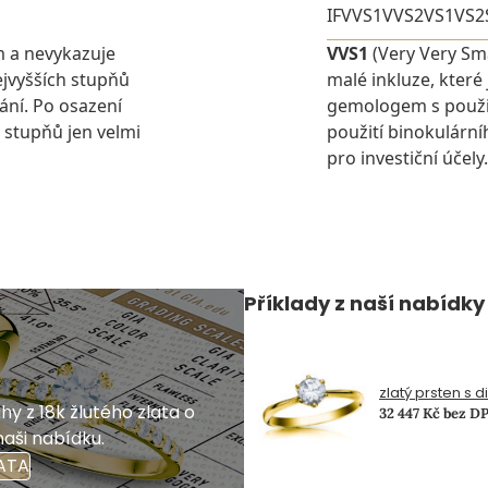
IF
VVS1
VVS2
VS1
VS2
m a nevykazuje
VVS1
(Very Very Sma
jvyšších stupňů
malé inkluze, které
ání. Po osazení
gemologem s použit
 stupňů jen velmi
použití binokulárn
pro investiční účely.
Příklady z naší nabídky
zlatý prsten s 
y z 18k žlutého zlata o
32 447 Kč bez D
naši nabídku.
ATA