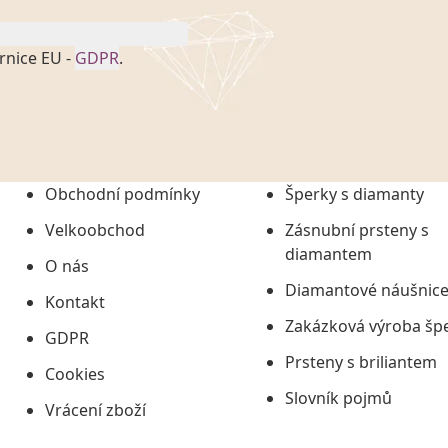
rnice EU -
GDPR
.
onem č. 101/2000 Sb. v
 a uchováním veškerých
vím společnosti
tuji společnosti
ních údajů či jako jeho
Obchodní podmínky
Šperky s diamanty
tí informací, nejdéle
Velkoobchod
Zásnubní prsteny s
diamantem
O nás
Diamantové náušnic
Kontakt
Zakázková výroba šp
GDPR
Prsteny s briliantem
Cookies
Slovník pojmů
Vrácení zboží