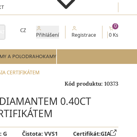
KT
0
CZ
AT
Přihlášení
Registrace
0 Ks
MY A POLODRAHOKAMY
GIA CERTIFIKÁTEM
Kód produktu:
10373
 DIAMANTEM 0.40CT
ERTIFIKÁTEM
:
G
Čistota:
VVS1
Certifikát:
GIA