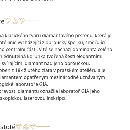
ce
va klasického tvaru diamantového prstenu, která je
té linie vycházející z obroučky šperku, směřující
o centrální části. V té se nachází dominanta celého
ehlédnutelná korunka tvořená šesti elegantními
svírajícími diamant nad jeho obroučkou.
oben z 18k žlutého zlata v pražském ateliéru a je
 diamantem opatřeným mezinárodně uznávaným
ogické laboratoře GIA.
pravosti diamantu označila laboratoř GIA jeho
skopickou laserovou inskripcí.
istotě