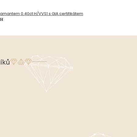
diamantem 0.40ct H/VVS1 s GIA certifikátem
PH
íků