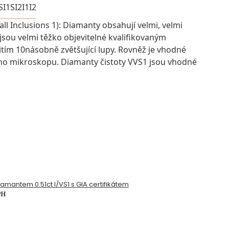
SI1
SI2
I1
I2
ll Inclusions 1): Diamanty obsahují velmi, velmi
 jsou velmi těžko objevitelné kvalifikovaným
ím 10násobně zvětšující lupy. Rovněž je vhodné
ího mikroskopu. Diamanty čistoty VVS1 jsou vhodné
diamantem 0.51ct I/VS1 s GIA certifikátem
PH