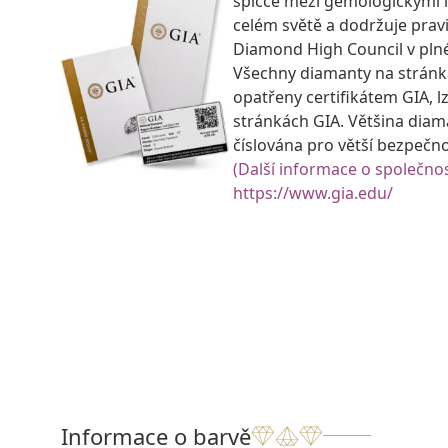
špičce mezi gemologickými 
celém světě a dodržuje prav
Diamond High Council v pln
Všechny diamanty na strán
opatřeny certifikátem GIA, lz
stránkách GIA. Většina diam
číslována pro větší bezpečn
(Další informace o společnos
https://www.gia.edu/
Informace o barvě