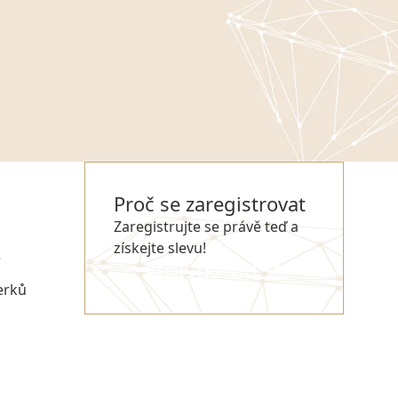
Proč se zaregistrovat
Zaregistrujte se právě teď a
získejte slevu!
e
REGISTROVAT SE
erků