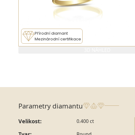
Přírodní diamant
Mezinárodní certifikace
3D NÁHLED
Parametry diamantu
Velikost:
0.400 ct
Tvar:
Round