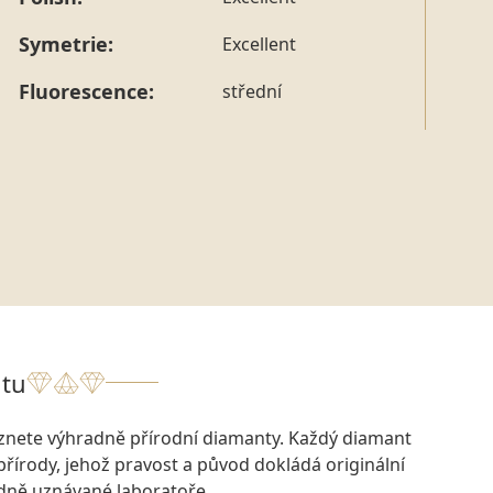
tohoto konkrétního prstenu nás můžete
kontaktovat
.
Symetrie:
Excellent
Fluorescence:
střední
tu
eznete výhradně přírodní diamanty. Každý diamant
přírody, jehož pravost a původ dokládá originální
odně uznávané laboratoře.