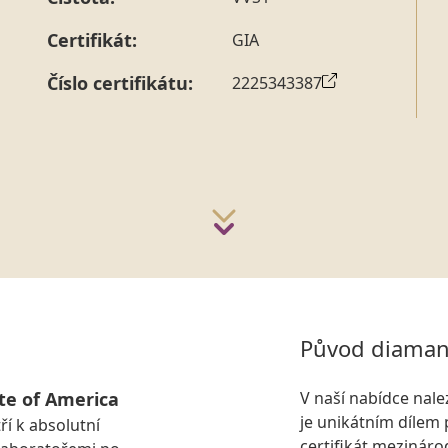
strany vždy probíhá.
Pro sdělení skladové velikosti 
Certifikát:
GIA
Číslo certifikátu:
2225343387
Původ diaman
te of America
V naší nabídce nal
je unikátním dílem 
ří k absolutní
certifikát mezinár