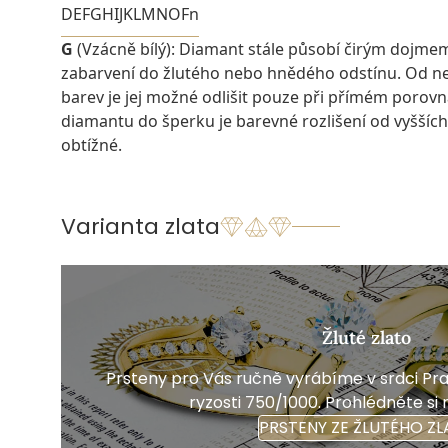
D
E
F
G
H
I
J
K
L
M
N
O
Fn
G
(Vzácně bílý): Diamant stále působí čirým dojme
zabarvení do žlutého nebo hnědého odstínu. Od ne
barev je jej možné odlišit pouze při přímém porovn
diamantu do šperku je barevné rozlišení od vyšších
obtížné.
Varianta zlata
Žluté zlato
Prsteny pro Vás ručně vyrábíme v srdci Prah
ryzosti 750/1000. Prohlédněte si 
PRSTENY ZE ŽLUTÉHO ZL