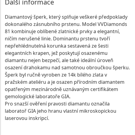
Další informace
Diamantový šperk, který splňuje veškeré předpoklady
dokonalého zásnubního prstenu. Model VVDiamonds
81 kombinuje oblíbené zlatnické prvky a elegantní,
ničím nerušené linie. Dominantu prstenu tvoří
nepřehlédnutelná korunka sestavená ze šesti
elegantních krapen, jež poskytují osazenému
diamantu nejen bezpečí, ale také ideální úroveň
osazení drahokamu nad samotnou obroučkou šperku.
Šperk byl ručně vyroben ze 14k bílého zlata v
pražském ateliéru a je osazen přírodním diamantem
opatřeným mezinárodně uznávaným certifikátem
gemologické laboratoře GIA.
Pro snazší ověření pravosti diamantu označila
laboratoř GIA jeho hranu vlastní mikroskopickou
laserovou inskripcí.