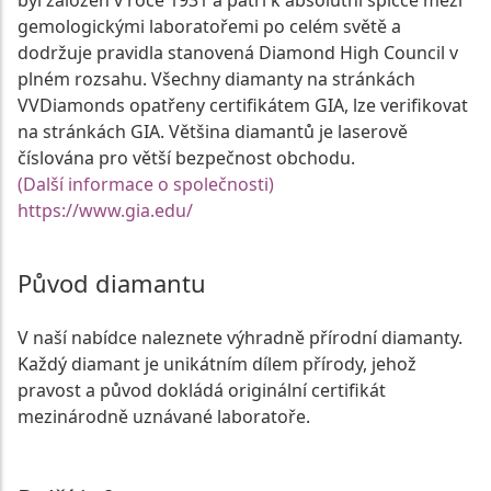
byl založen v roce 1931 a patří k absolutní špičce mezi
gemologickými laboratořemi po celém světě a
dodržuje pravidla stanovená Diamond High Council v
plném rozsahu. Všechny diamanty na stránkách
VVDiamonds opatřeny certifikátem GIA, lze verifikovat
na stránkách GIA. Většina diamantů je laserově
číslována pro větší bezpečnost obchodu.
(Další informace o společnosti)
https://www.gia.edu/
Původ diamantu
V naší nabídce naleznete výhradně přírodní diamanty.
Každý diamant je unikátním dílem přírody, jehož
pravost a původ dokládá originální certifikát
mezinárodně uznávané laboratoře.