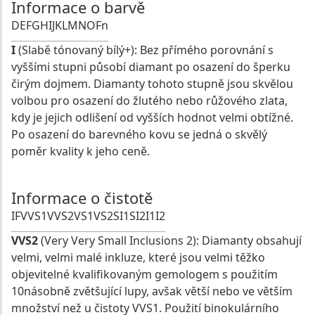
Informace o barvě
D
E
F
G
H
I
J
K
L
M
N
O
Fn
I
(Slabě tónovaný bílý+): Bez přímého porovnání s
vyššími stupni působí diamant po osazení do šperku
čirým dojmem. Diamanty tohoto stupně jsou skvělou
volbou pro osazení do žlutého nebo růžového zlata,
kdy je jejich odlišení od vyšších hodnot velmi obtížné.
Po osazení do barevného kovu se jedná o skvělý
poměr kvality k jeho ceně.
Informace o čistotě
IF
VVS1
VVS2
VS1
VS2
SI1
SI2
I1
I2
VVS2
(Very Very Small Inclusions 2): Diamanty obsahují
velmi, velmi malé inkluze, které jsou velmi těžko
objevitelné kvalifikovaným gemologem s použitím
10násobně zvětšující lupy, avšak větší nebo ve větším
množství než u čistoty VVS1. Použití binokulárního