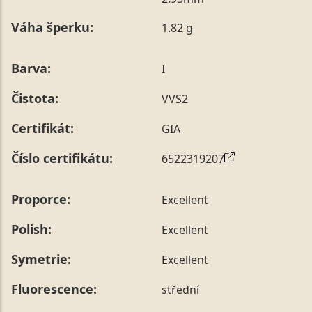
poznámky v posledním kroku objednávky nebo nám ji
Váha šperku:
1.82 g
sdělit během jejího telefonického ověření, které z naší
strany vždy probíhá.
Pro sdělení skladové velikosti tohoto konkrétního
Barva:
I
prstenu nás můžete
kontaktovat
.
Čistota:
VVS2
Certifikát:
GIA
Číslo certifikátu:
6522319207
Proporce:
Excellent
Polish:
Excellent
Symetrie:
Excellent
Fluorescence:
střední