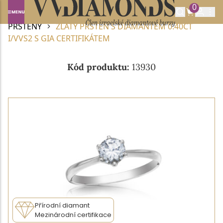
0
Domů
DIAMANTOVÉ ŠPERKY
DIAMANTOVÉ
PRSTENY
ZLATÝ PRSTEN S DIAMANTEM 0.40CT
I/VVS2 S GIA CERTIFIKÁTEM
Kód produktu:
13930
Přírodní diamant
Mezinárodní certifikace