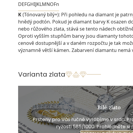
D
E
F
G
H
I
J
K
L
M
N
O
Fn
K
(Tónovaný bílý+): Při pohledu na diamant je patrn
hnědý podtón. Pokud je diamant barvy K osazen do
nebo růžového zlata, stává se tento nádech obtížně
Oproti vyšším stupňům barvy jsou diamanty tohot
cenově dostupnější a v daném rozpočtu je tak možn
významně větší kámen. Zabarvení diamantu nemá vli
Varianta zlata
Bílé zlato
Prsteny pro Vás ručně vyrábíme v srdci Pra
ryzosti 585/1000. Prohlédněte si 