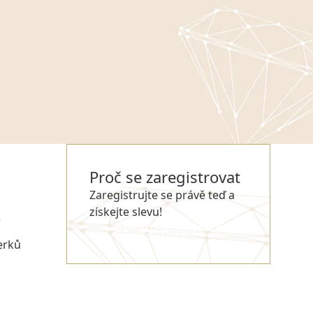
Proč se zaregistrovat
Zaregistrujte se právě teď a
získejte slevu!
e
REGISTROVAT SE
erků