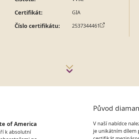
strany vždy probíhá.
Pro sdělení skladové velikosti 
Certifikát:
GIA
Číslo certifikátu:
2537344461
Původ diaman
te of America
V naší nabídce nal
je unikátním dílem 
ří k absolutní
certifikát mezinár