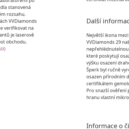
laboratořemi po
idla stanovená
ém rozsahu.
Další informa
kách VVDiamonds
e verifikovat na
antů je laserově
Největší ikona mez
ost obchodu.
VVDiamonds 29 nabíz
ti)
nepřehlédnutelnou 
které poskytují osa
výšku osazení dra
Šperk byl ručně vyr
osazen přírodním
certifikátem gemol
Pro snazší ověření 
hranu vlastní mikro
Informace o č