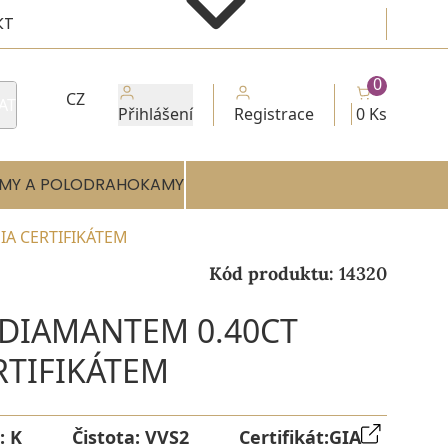
KT
0
CZ
AT
Přihlášení
Registrace
0 Ks
MY A POLODRAHOKAMY
IA CERTIFIKÁTEM
Kód produktu:
14320
 DIAMANTEM 0.40CT
ERTIFIKÁTEM
:
K
Čistota:
VVS2
Certifikát:
GIA