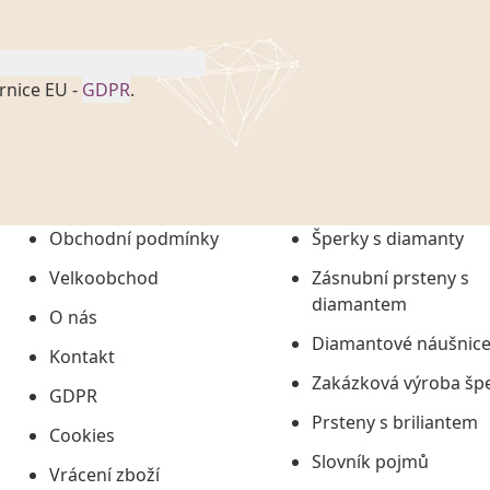
rnice EU -
GDPR
.
onem č. 101/2000 Sb. v
 a uchováním veškerých
vím společnosti
tuji společnosti
ních údajů či jako jeho
Obchodní podmínky
Šperky s diamanty
tí informací, nejdéle
Velkoobchod
Zásnubní prsteny s
diamantem
O nás
Diamantové náušnic
Kontakt
Zakázková výroba šp
GDPR
Prsteny s briliantem
Cookies
Slovník pojmů
Vrácení zboží