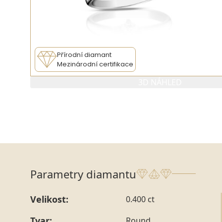
Přírodní diamant
Mezinárodní certifikace
3D NÁHLED
Parametry diamantu
Velikost:
0.400 ct
Tvar:
Round