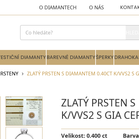
KONTA
O DIAMANTECH
O NÁS
HLED
VESTIČNÍ DIAMANTY
BAREVNÉ DIAMANTY
ŠPERKY
DRAHOKA
RSTENY
ZLATÝ PRSTEN S DIAMANTEM 0.40CT K/VVS2 S G
ZLATÝ PRSTEN S
K/VVS2 S GIA C
Velikost:
0.400 ct
Barva