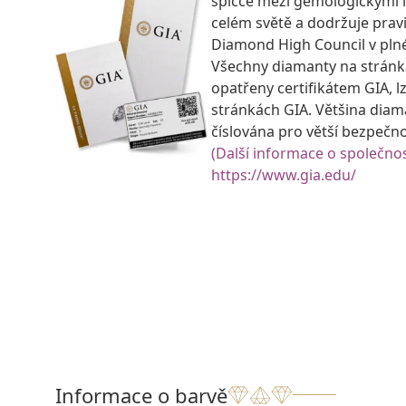
špičce mezi gemologickými 
celém světě a dodržuje prav
Diamond High Council v pln
Všechny diamanty na strán
opatřeny certifikátem GIA, lz
stránkách GIA. Většina diam
číslována pro větší bezpečn
(Další informace o společnos
https://www.gia.edu/
Informace o barvě