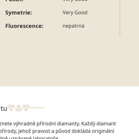
tohoto konkrétního prstenu nás můžete
kontaktovat
.
Symetrie:
Very Good
Fluorescence:
nepatrná
tu
eznete výhradně přírodní diamanty. Každý diamant
přírody, jehož pravost a původ dokládá originální
odně uznávané laboratoře.