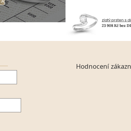
TA
zlatý prsten s 
23 908 Kč bez D
Hodnocení zákazn