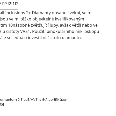
SI1
SI2
I1
I2
ll Inclusions 2): Diamanty obsahují velmi, velmi
 jsou velmi těžko objevitelné kvalifikovaným
ím 10násobně zvětšující lupy, avšak větší nebo ve
ž u čistoty VVS1. Použití binokulárního mikroskopu
ále se jedná o investiční čistotu diamantu.
diamantem 0.31ct E/VVS1 s GIA certifikátem
DPH