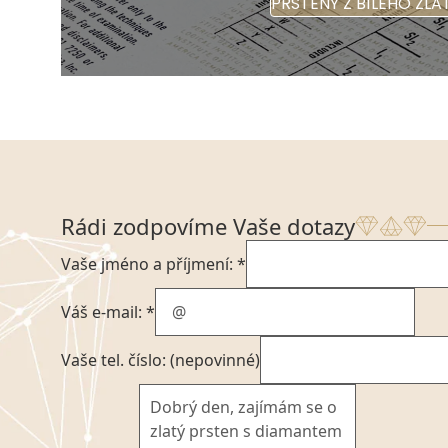
PRSTENY Z BÍLÉHO ZLA
Rádi zodpovíme Vaše dotazy
Vaše jméno a příjmení: *
Váš e-mail: *
Vaše tel. číslo: (nepovinné)