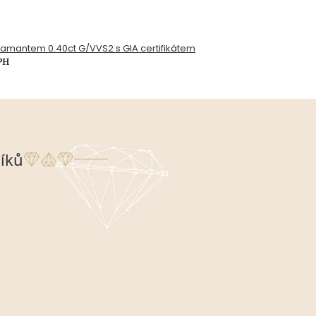
diamantem 0.40ct G/VVS2 s GIA certifikátem
PH
íků