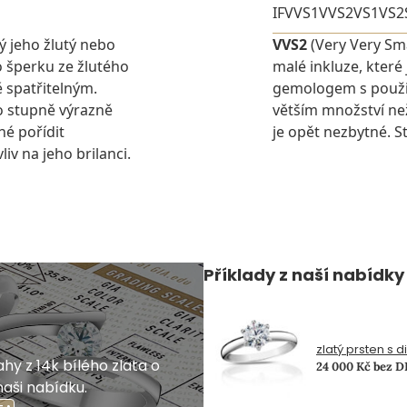
IF
VVS1
VVS2
VS1
VS2
ý jeho žlutý nebo
VVS2
(Very Very Sma
 šperku ze žlutého
malé inkluze, které
 spatřitelným.
gemologem s použit
o stupně výrazně
větším množství ne
é pořídit
je opět nezbytné. St
v na jeho brilanci.
Příklady z naší nabídky
zlatý prsten s 
hy z 14k bílého zlata o
24 000 Kč bez 
naši nabídku.