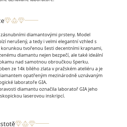
ce
i zásnubními diamantovými prsteny. Model
í nerušený, a tedy i velmi elegantní vzhled s
korunkou tvořenou šesti decentními krapnami,
zenému diamantu nejen bezpečí, ale také ideální
hokamu nad samotnou obroučkou šperku.
oben ze 14k bílého zlata v pražském ateliéru a je
 diamantem opatřeným mezinárodně uznávaným
ogické laboratoře GIA.
pravosti diamantu označila laboratoř GIA jeho
skopickou laserovou inskripcí.
istotě