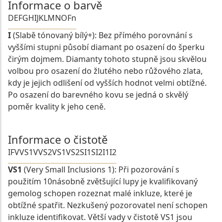
Informace o barvě
D
E
F
G
H
I
J
K
L
M
N
O
Fn
I
(Slabě tónovaný bílý+): Bez přímého porovnání s
vyššími stupni působí diamant po osazení do šperku
čirým dojmem. Diamanty tohoto stupně jsou skvělou
volbou pro osazení do žlutého nebo růžového zlata,
kdy je jejich odlišení od vyšších hodnot velmi obtížné.
Po osazení do barevného kovu se jedná o skvělý
poměr kvality k jeho ceně.
Informace o čistotě
IF
VVS1
VVS2
VS1
VS2
SI1
SI2
I1
I2
VS1
(Very Small Inclusions 1): Při pozorování s
použitím 10násobně zvětšující lupy je kvalifikovaný
gemolog schopen rozeznat malé inkluze, které je
obtížné spatřit. Nezkušený pozorovatel není schopen
inkluze identifikovat. Větší vady v čistotě VS1 jsou