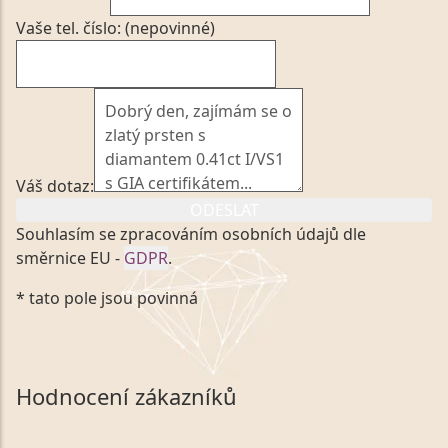
Vaše tel. číslo: (nepovinné)
Váš dotaz:
ODESLAT
Souhlasím se zpracováním osobních údajů dle
směrnice EU -
GDPR
.
Kliknutím na výše uvedený odkaz, v souladu se
* tato pole jsou povinná
zákonem č. 101/2000 Sb. v platném znění výslovně
souhlasím se zpracováním a uchováním veškerých
mých osobních údajů, které poskytuji prostřednictvím
společnosti VVDiamonds s.r.o., IČO: 05892481. Tyto
Hodnocení zákazníků
údaje poskytuji společnosti VVDiamonds s.r.o., IČO:
05892481, jako správci osobních údajů či jako jeho