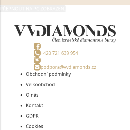
zmocněnému zástupci, výhradně za účelem poskytnutí
PŘEPNOUT NA PC ZOBRAZENÍ
informací, nejdéle na tři roky od jejich zaslání.
+420 721 639 954
podpora@vvdiamonds.cz
Obchodní podmínky
Velkoobchod
O nás
Kontakt
GDPR
Cookies