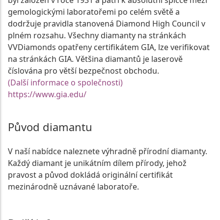
byl založen v roce 1931 a patří k absolutní špičce mezi
gemologickými laboratořemi po celém světě a
dodržuje pravidla stanovená Diamond High Council v
plném rozsahu. Všechny diamanty na stránkách
VVDiamonds opatřeny certifikátem GIA, lze verifikovat
na stránkách GIA. Většina diamantů je laserově
číslována pro větší bezpečnost obchodu.
(Další informace o společnosti)
https://www.gia.edu/
Původ diamantu
V naší nabídce naleznete výhradně přírodní diamanty.
Každý diamant je unikátním dílem přírody, jehož
pravost a původ dokládá originální certifikát
mezinárodně uznávané laboratoře.