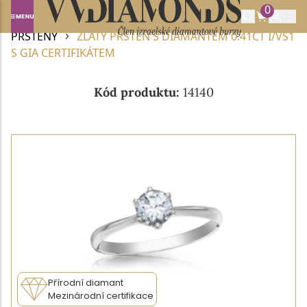
0
Domů
DIAMANTOVÉ ŠPERKY
DIAMANTOVÉ
PRSTENY
ZLATÝ PRSTEN S DIAMANTEM 0.41CT I/VS1
S GIA CERTIFIKÁTEM
Kód produktu:
14140
Přírodní diamant
Mezinárodní certifikace