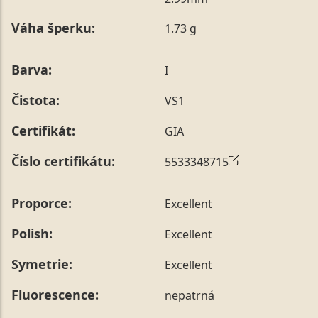
poznámky v posledním kroku objednávky nebo nám ji
Váha šperku:
1.73 g
sdělit během jejího telefonického ověření, které z naší
strany vždy probíhá.
Pro sdělení skladové velikosti tohoto konkrétního
Barva:
I
prstenu nás můžete
kontaktovat
.
Čistota:
VS1
Certifikát:
GIA
Číslo certifikátu:
5533348715
Proporce:
Excellent
Polish:
Excellent
Symetrie:
Excellent
Fluorescence:
nepatrná