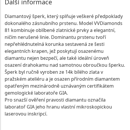
Další informace
Diamantový šperk, který splňuje veškeré předpoklady
dokonalého zásnubního prstenu. Model VVDiamonds
81 kombinuje oblíbené zlatnické prvky a elegantní,
ničím nerušené linie. Dominantu prstenu tvoří
nepřehlédnutelná korunka sestavená ze šesti
elegantních krapen, jež poskytují osazenému
diamantu nejen bezpečí, ale také ideální úroveň
osazení drahokamu nad samotnou obroučkou šperku.
Šperk byl ručně vyroben ze 14k bílého zlata v
pražském ateliéru a je osazen přírodním diamantem
opatřeným mezinárodně uznávaným certifikátem
gemologické laboratoře GIA.
Pro snazší ověření pravosti diamantu označila
laboratoř GIA jeho hranu vlastní mikroskopickou
laserovou inskripcí.