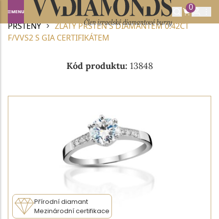
0
Domů
DIAMANTOVÉ ŠPERKY
DIAMANTOVÉ
PRSTENY
ZLATÝ PRSTEN S DIAMANTEM 0.42CT
F/VVS2 S GIA CERTIFIKÁTEM
Kód produktu:
13848
Přírodní diamant
Mezinárodní certifikace