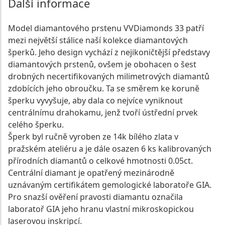
Další informace
Model diamantového prstenu VVDiamonds 33 patří
mezi největší stálice naší kolekce diamantových
šperků. Jeho design vychází z nejikoničtější představy
diamantových prstenů, ovšem je obohacen o šest
drobných necertifikovaných milimetrových diamantů
zdobících jeho obroučku. Ta se směrem ke koruně
šperku vyvyšuje, aby dala co nejvíce vyniknout
centrálnímu drahokamu, jenž tvoří ústřední prvek
celého šperku.
Šperk byl ručně vyroben ze 14k bílého zlata v
pražském ateliéru a je dále osazen 6 ks kalibrovaných
přírodních diamantů o celkové hmotnosti 0.05ct.
Centrální diamant je opatřený mezinárodně
uznávaným certifikátem gemologické laboratoře GIA.
Pro snazší ověření pravosti diamantu označila
laboratoř GIA jeho hranu vlastní mikroskopickou
laserovou inskripcí.