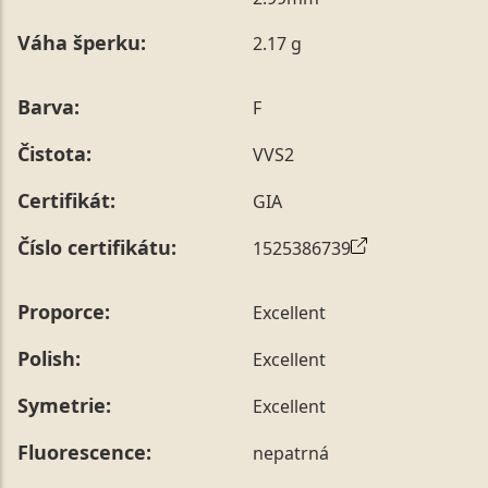
poznámky v posledním kroku objednávky nebo nám ji
Váha šperku:
2.17 g
sdělit během jejího telefonického ověření, které z naší
strany vždy probíhá.
Pro sdělení skladové velikosti tohoto konkrétního
Barva:
F
prstenu nás můžete
kontaktovat
.
Čistota:
VVS2
Certifikát:
GIA
Číslo certifikátu:
1525386739
Proporce:
Excellent
Polish:
Excellent
Symetrie:
Excellent
Fluorescence:
nepatrná