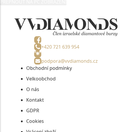
PŘEPNOUT NA PC ZOBRAZENÍ
informací, nejdéle na tři roky od jejich zaslání.
+420 721 639 954
podpora@vvdiamonds.cz
Obchodní podmínky
Velkoobchod
O nás
Kontakt
GDPR
Cookies
Vrácení zboží