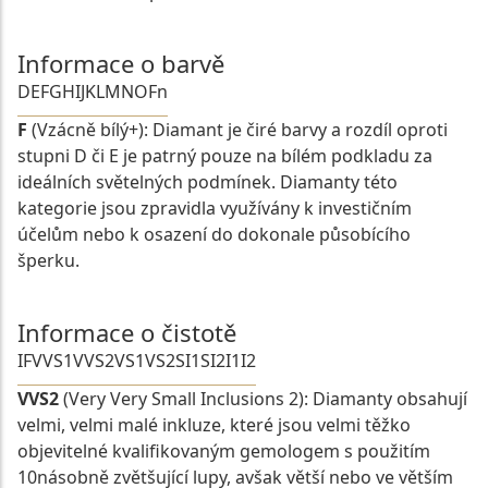
Informace o barvě
D
E
F
G
H
I
J
K
L
M
N
O
Fn
F
(Vzácně bílý+): Diamant je čiré barvy a rozdíl oproti
stupni D či E je patrný pouze na bílém podkladu za
ideálních světelných podmínek. Diamanty této
kategorie jsou zpravidla využívány k investičním
účelům nebo k osazení do dokonale působícího
šperku.
Informace o čistotě
IF
VVS1
VVS2
VS1
VS2
SI1
SI2
I1
I2
VVS2
(Very Very Small Inclusions 2): Diamanty obsahují
velmi, velmi malé inkluze, které jsou velmi těžko
objevitelné kvalifikovaným gemologem s použitím
10násobně zvětšující lupy, avšak větší nebo ve větším