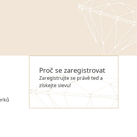
Proč se zaregistrovat
Zaregistrujte se právě teď a
získejte slevu!
e
REGISTROVAT SE
erků