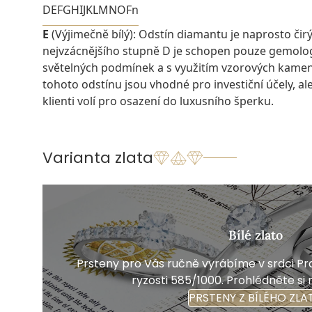
D
E
F
G
H
I
J
K
L
M
N
O
Fn
E
(Výjimečně bílý): Odstín diamantu je naprosto čirý a
nejvzácnějšího stupně D je schopen pouze gemolo
světelných podmínek a s využitím vzorových kame
tohoto odstínu jsou vhodné pro investiční účely, ale 
klienti volí pro osazení do luxusního šperku.
Varianta zlata
Bílé zlato
Prsteny pro Vás ručně vyrábíme v srdci Pra
ryzosti 585/1000. Prohlédněte si 
PRSTENY Z BÍLÉHO ZLA