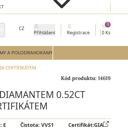
KT
0
CZ
AT
Přihlášení
Registrace
0 Ks
MY A POLODRAHOKAMY
IA CERTIFIKÁTEM
Kód produktu:
14619
 DIAMANTEM 0.52CT
RTIFIKÁTEM
a:
E
Čistota:
VVS1
Certifikát:
GIA