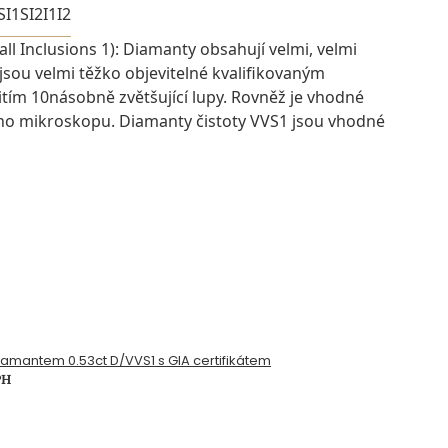
SI1
SI2
I1
I2
ll Inclusions 1): Diamanty obsahují velmi, velmi
 jsou velmi těžko objevitelné kvalifikovaným
ím 10násobně zvětšující lupy. Rovněž je vhodné
ího mikroskopu. Diamanty čistoty VVS1 jsou vhodné
diamantem 0.53ct D/VVS1 s GIA certifikátem
PH