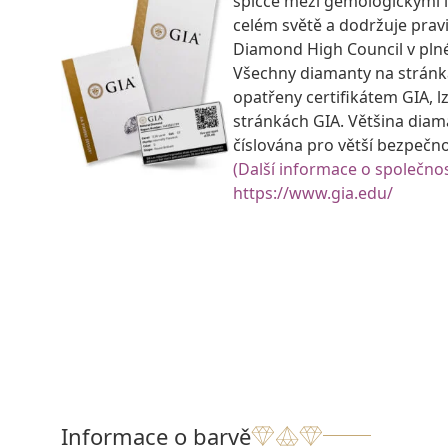
špičce mezi gemologickými 
celém světě a dodržuje prav
Diamond High Council v pln
Všechny diamanty na strán
opatřeny certifikátem GIA, lz
stránkách GIA. Většina diam
číslována pro větší bezpečn
(Další informace o společnos
https://www.gia.edu/
Informace o barvě