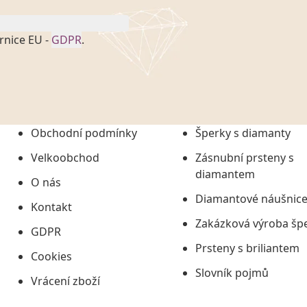
rnice EU -
GDPR
.
onem č. 101/2000 Sb. v
 a uchováním veškerých
vím společnosti
tuji společnosti
ních údajů či jako jeho
Obchodní podmínky
Šperky s diamanty
tí informací, nejdéle
Velkoobchod
Zásnubní prsteny s
diamantem
O nás
Diamantové náušnic
Kontakt
Zakázková výroba šp
GDPR
Prsteny s briliantem
Cookies
Slovník pojmů
Vrácení zboží