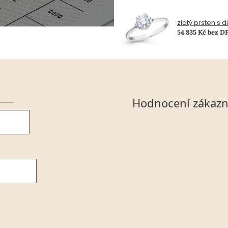
zlatý prsten s 
54 835 Kč bez D
Hodnocení zákazn