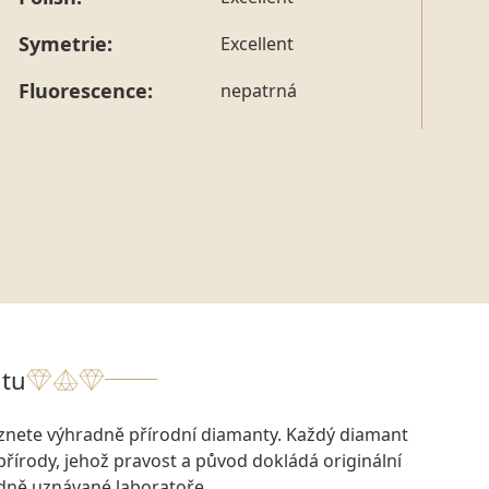
tohoto konkrétního prstenu nás můžete
kontaktovat
.
Symetrie:
Excellent
Fluorescence:
nepatrná
tu
eznete výhradně přírodní diamanty. Každý diamant
přírody, jehož pravost a původ dokládá originální
odně uznávané laboratoře.