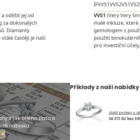
IF
VVS1
VVS2
VS1
VS2
 odlišit jej od
VVS1
(Very Very Sma
g za dokonalých
malé inkluze, které
nů. Diamanty
gemologem s použit
stále častěji je naši
použití binokulárn
pro investiční účely.
Příklady z naší nabídky
zlatý prsten s 
hy z 14k bílého zlata o
56 372 Kč bez D
naši nabídku.
TA