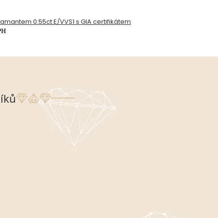
diamantem 0.55ct E/VVS1 s GIA certifikátem
PH
íků