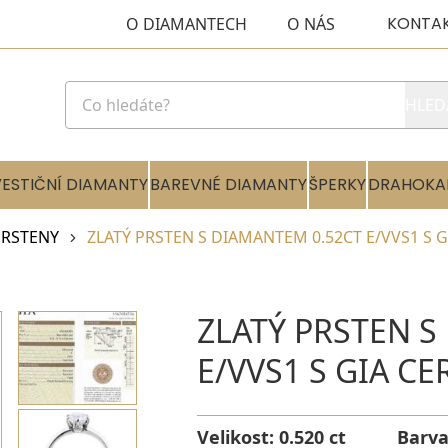
KONTA
O DIAMANTECH
O NÁS
HLED
VESTIČNÍ DIAMANTY
BAREVNÉ DIAMANTY
ŠPERKY
DRAHOKA
RSTENY
ZLATÝ PRSTEN S DIAMANTEM 0.52CT E/VVS1 S G
ZLATÝ PRSTEN S
E/VVS1 S GIA CE
Velikost:
0.520 ct
Barv