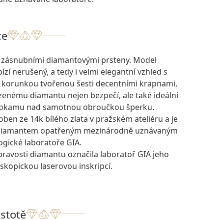
ce
i zásnubními diamantovými prsteny. Model
í nerušený, a tedy i velmi elegantní vzhled s
korunkou tvořenou šesti decentními krapnami,
zenému diamantu nejen bezpečí, ale také ideální
hokamu nad samotnou obroučkou šperku.
oben ze 14k bílého zlata v pražském ateliéru a je
 diamantem opatřeným mezinárodně uznávaným
ogické laboratoře GIA.
pravosti diamantu označila laboratoř GIA jeho
skopickou laserovou inskripcí.
istotě