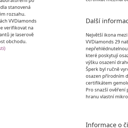
laboratořemi po
idla stanovená
ém rozsahu.
Další informa
kách VVDiamonds
e verifikovat na
antů je laserově
Největší ikona mez
ost obchodu.
VVDiamonds 29 nabíz
ti)
nepřehlédnutelnou 
které poskytují osa
výšku osazení dra
Šperk byl ručně vyr
osazen přírodním
certifikátem gemol
Pro snazší ověření 
hranu vlastní mikro
Informace o č