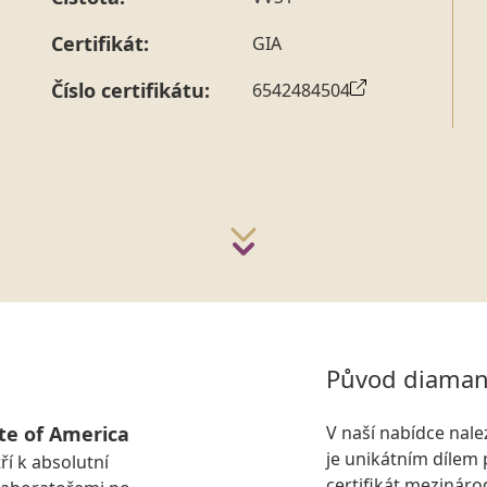
strany vždy probíhá.
Pro sdělení skladové velikosti 
Certifikát:
GIA
Číslo certifikátu:
6542484504
Původ diaman
te of America
V naší nabídce nal
je unikátním dílem 
ří k absolutní
certifikát mezinár