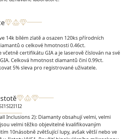
ce
ve 14k bílém zlatě a osazen 120ks přírodních
diamantů o celkové hmotnosti 0.46ct.
 včetně certifikátu GIA a je laserově číslován na své
 GIA. Celková hmotnost diamantů činí 0.99ct.
kovat 5% sleva pro registrované uživatele.
istotě
SI1
SI2
I1
I2
ll Inclusions 2): Diamanty obsahují velmi, velmi
 jsou velmi těžko objevitelné kvalifikovaným
ím 10násobně zvětšující lupy, avšak větší nebo ve