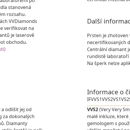
laboratořemi po
idla stanovená
ém rozsahu.
Další informa
kách VVDiamonds
e verifikovat na
antů je laserově
Prsten je zhotoven 
ost obchodu.
necertifikovaných 
ti)
Centrální diamant je
rundistě laboratoří
Na šperk nelze apli
Informace o č
IF
VVS1
VVS2
VS1
VS2
 odlišit jej od
VVS2
(Very Very Sma
g za dokonalých
malé inkluze, které
nů. Diamanty
gemologem s použit