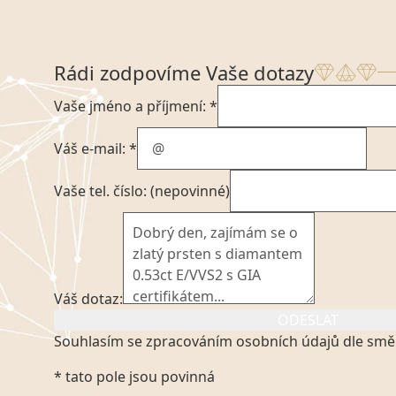
Rádi zodpovíme Vaše dotazy
Vaše jméno a příjmení: *
Váš e-mail: *
Vaše tel. číslo: (nepovinné)
Váš dotaz:
ODESLAT
Souhlasím se zpracováním osobních údajů dle smě
Kliknutím na výše uvedený odkaz, v souladu se zák
* tato pole jsou povinná
platném znění výslovně souhlasím se zpracováním