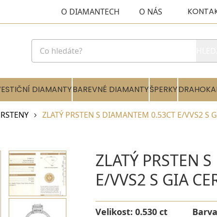
KONTA
O DIAMANTECH
O NÁS
HLED
VESTIČNÍ DIAMANTY
BAREVNÉ DIAMANTY
ŠPERKY
DRAHOKA
RSTENY
ZLATÝ PRSTEN S DIAMANTEM 0.53CT E/VVS2 S G
ZLATÝ PRSTEN S
E/VVS2 S GIA CE
Velikost:
0.530 ct
Barv