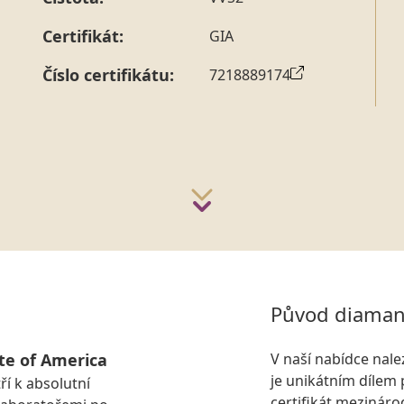
strany vždy probíhá.
Pro sdělení skladové velikosti 
Certifikát:
GIA
Číslo certifikátu:
7218889174
Původ diaman
te of America
V naší nabídce nal
je unikátním dílem 
ří k absolutní
certifikát mezinár