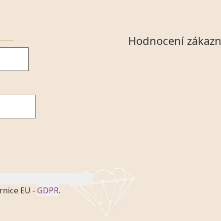
Hodnocení zákazn
rnice EU -
GDPR
.
onem č. 101/2000 Sb. v
 a uchováním veškerých