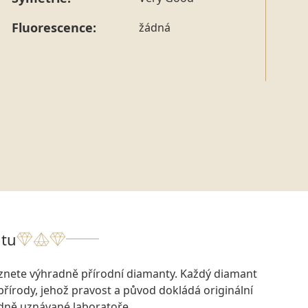
tohoto konkrétního prstenu nás můžete
kontaktovat
.
Fluorescence:
žádná
tu
eznete výhradně přírodní diamanty. Každý diamant
přírody, jehož pravost a původ dokládá originální
odně uznávané laboratoře.