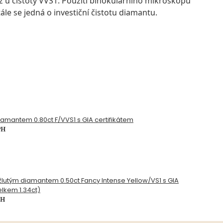
ž u čistoty VVS1. Použití binokulárního mikroskopu
ále se jedná o investiční čistotu diamantu.
diamantem 0.80ct F/VVS1 s GIA certifikátem
PH
 žlutým diamantem 0.50ct Fancy Intense Yellow/VS1 s GIA
elkem 1.34ct)
PH