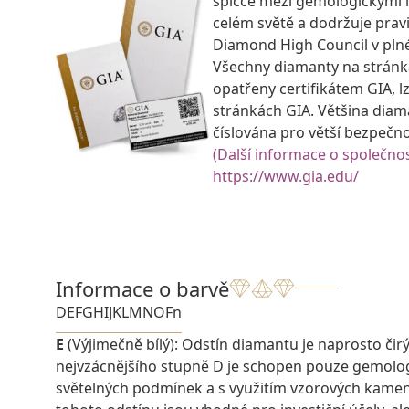
špičce mezi gemologickými 
celém světě a dodržuje prav
Diamond High Council v pln
Všechny diamanty na strán
opatřeny certifikátem GIA, lz
stránkách GIA. Většina diam
číslována pro větší bezpečn
(Další informace o společnos
https://www.gia.edu/
Informace o barvě
D
E
F
G
H
I
J
K
L
M
N
O
Fn
E
(Výjimečně bílý): Odstín diamantu je naprosto čirý a
nejvzácnějšího stupně D je schopen pouze gemolo
světelných podmínek a s využitím vzorových kame