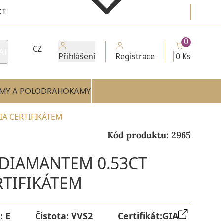
KT
0
CZ
AT
Přihlášení
Registrace
0 Ks
MY A POLODRAHOKAMY
IA CERTIFIKÁTEM
Kód produktu:
2965
 DIAMANTEM 0.53CT
RTIFIKÁTEM
a:
E
Čistota:
VVS2
Certifikát:
GIA