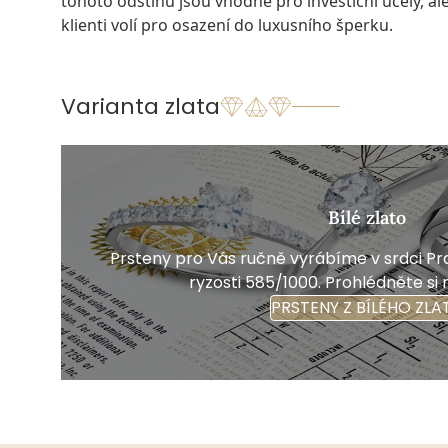
tohoto odstínu jsou vhodné pro investiční účely, ale 
klienti volí pro osazení do luxusního šperku.
Varianta zlata
Bílé zlato
Prsteny pro Vás ručně vyrábíme v srdci Pra
ryzosti 585/1000. Prohlédněte si 
PRSTENY Z BÍLÉHO ZLA