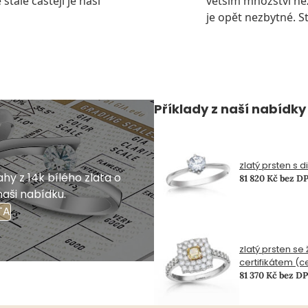
stále častěji je naši
větším množství ne
je opět nezbytné. St
Příklady z naší nabídky
zlatý prsten s 
hy z 14k bílého zlata o
81 820 Kč bez D
naši nabídku.
TA
zlatý prsten se
certifikátem (c
81 370 Kč bez D