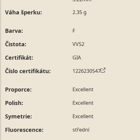
poznámky v posledním kroku objednávky nebo nám ji
Váha šperku:
2.35 g
sdělit během jejího telefonického ověření, které z naší
strany vždy probíhá.
Pro sdělení skladové velikosti tohoto konkrétního
Barva:
F
prstenu nás můžete
kontaktovat
.
Čistota:
VVS2
Certifikát:
GIA
Číslo certifikátu:
1226230547
Proporce:
Excellent
Polish:
Excellent
Symetrie:
Excellent
Fluorescence:
střední