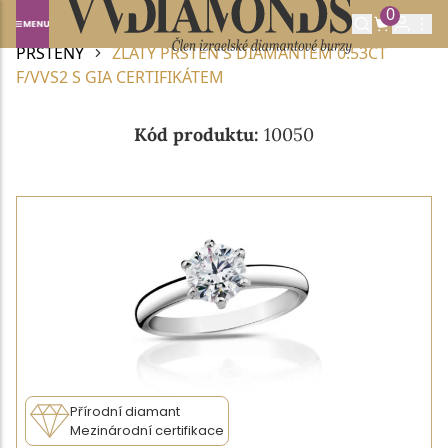
0
Domů
DIAMANTOVÉ ŠPERKY
DIAMANTOVÉ
PRSTENY
ZLATÝ PRSTEN S DIAMANTEM 0.53CT
F/VVS2 S GIA CERTIFIKÁTEM
Kód produktu:
10050
Přírodní diamant
Mezinárodní certifikace