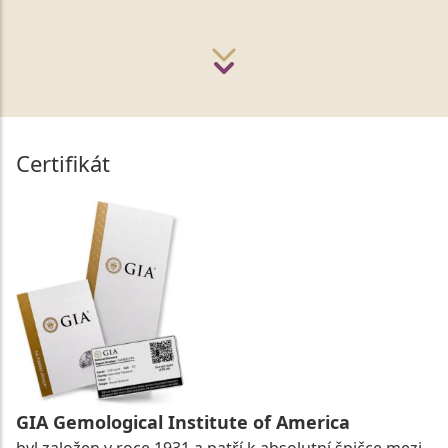
Certifikát
GIA Gemological Institute of America
byl založen v roce 1931 a patří k absolutní špičce mezi