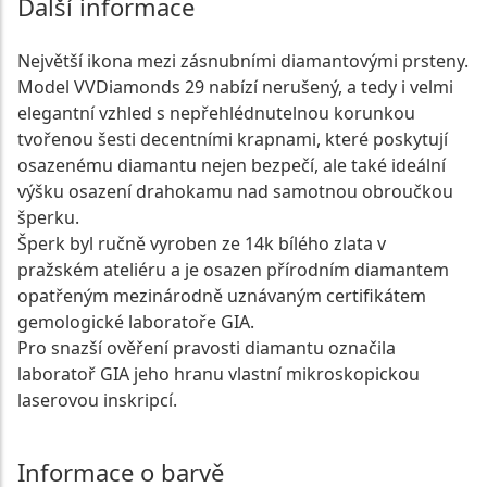
Další informace
Největší ikona mezi zásnubními diamantovými prsteny.
Model VVDiamonds 29 nabízí nerušený, a tedy i velmi
elegantní vzhled s nepřehlédnutelnou korunkou
tvořenou šesti decentními krapnami, které poskytují
osazenému diamantu nejen bezpečí, ale také ideální
výšku osazení drahokamu nad samotnou obroučkou
šperku.
Šperk byl ručně vyroben ze 14k bílého zlata v
pražském ateliéru a je osazen přírodním diamantem
opatřeným mezinárodně uznávaným certifikátem
gemologické laboratoře GIA.
Pro snazší ověření pravosti diamantu označila
laboratoř GIA jeho hranu vlastní mikroskopickou
laserovou inskripcí.
Informace o barvě