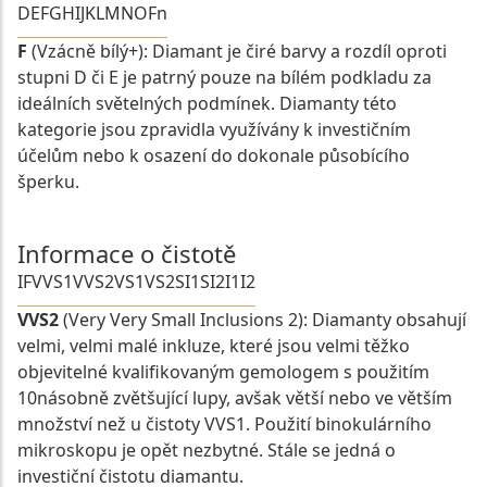
D
E
F
G
H
I
J
K
L
M
N
O
Fn
F
(Vzácně bílý+): Diamant je čiré barvy a rozdíl oproti
stupni D či E je patrný pouze na bílém podkladu za
ideálních světelných podmínek. Diamanty této
kategorie jsou zpravidla využívány k investičním
účelům nebo k osazení do dokonale působícího
šperku.
Informace o čistotě
IF
VVS1
VVS2
VS1
VS2
SI1
SI2
I1
I2
VVS2
(Very Very Small Inclusions 2): Diamanty obsahují
velmi, velmi malé inkluze, které jsou velmi těžko
objevitelné kvalifikovaným gemologem s použitím
10násobně zvětšující lupy, avšak větší nebo ve větším
množství než u čistoty VVS1. Použití binokulárního
mikroskopu je opět nezbytné. Stále se jedná o
investiční čistotu diamantu.