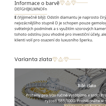
Informace o barvě
D
E
F
G
H
I
J
K
L
M
N
O
Fn
E
(Výjimečně bílý): Odstín diamantu je naprosto čirý a
nejvzácnějšího stupně D je schopen pouze gemolo
světelných podmínek a s využitím vzorových kame
tohoto odstínu jsou vhodné pro investiční účely, ale 
klienti volí pro osazení do luxusního šperku.
Varianta zlata
Bílé zlato
Prsteny pro Vás ručně vyrábíme v srdci Pra
ryzosti 585/1000. Prohlédněte si 