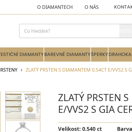
KONTA
O DIAMANTECH
O NÁS
HLED
VESTIČNÍ DIAMANTY
BAREVNÉ DIAMANTY
ŠPERKY
DRAHOKA
RSTENY
ZLATÝ PRSTEN S DIAMANTEM 0.54CT E/VVS2 S G
ZLATÝ PRSTEN S
E/VVS2 S GIA CE
Velikost:
0.540 ct
Barv