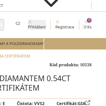
KT
0
CZ
AT
Přihlášení
Registrace
0 Ks
MY A POLODRAHOKAMY
IA CERTIFIKÁTEM
Kód produktu:
10538
 DIAMANTEM 0.54CT
RTIFIKÁTEM
a:
E
Čistota:
VVS2
Certifikát:
GIA