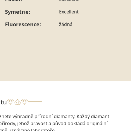
tohoto konkrétního prstenu nás můžete
kontaktovat
.
Symetrie:
Excellent
Fluorescence:
žádná
tu
eznete výhradně přírodní diamanty. Každý diamant
přírody, jehož pravost a původ dokládá originální
odně uznávané laboratoře.