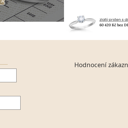
TA
zlatý prsten s 
60 420 Kč bez 
Hodnocení zákazn