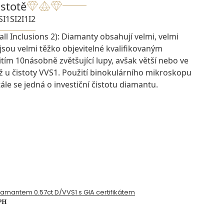
istotě
SI1
SI2
I1
I2
ll Inclusions 2): Diamanty obsahují velmi, velmi
 jsou velmi těžko objevitelné kvalifikovaným
ím 10násobně zvětšující lupy, avšak větší nebo ve
ž u čistoty VVS1. Použití binokulárního mikroskopu
ále se jedná o investiční čistotu diamantu.
diamantem 0.57ct D/VVS1 s GIA certifikátem
PH