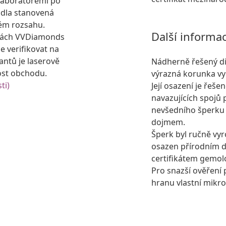
laboratořemi po
idla stanovená
ém rozsahu.
Další informa
kách VVDiamonds
e verifikovat na
antů je laserově
Nádherně řešený di
ost obchodu.
výrazná korunka vy
ti)
Její osazení je řeš
navazujících spojů
nevšedního šperku 
dojmem.
Šperk byl ručně vyr
osazen přírodním
certifikátem gemol
Pro snazší ověření 
hranu vlastní mikro