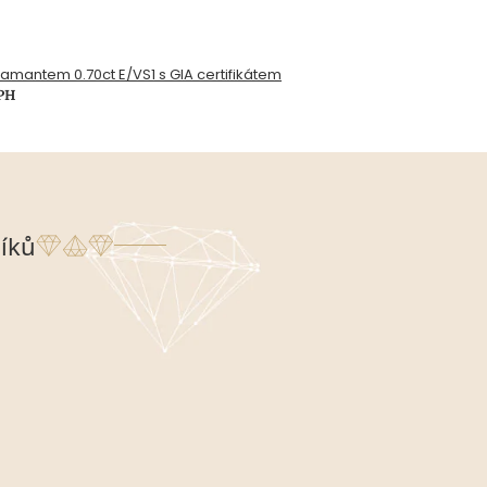
diamantem 0.70ct E/VS1 s GIA certifikátem
DPH
íků