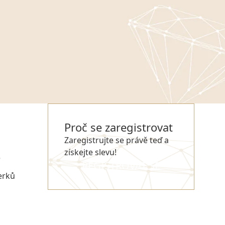
Proč se zaregistrovat
Zaregistrujte se právě teď a
získejte slevu!
e
REGISTROVAT SE
erků