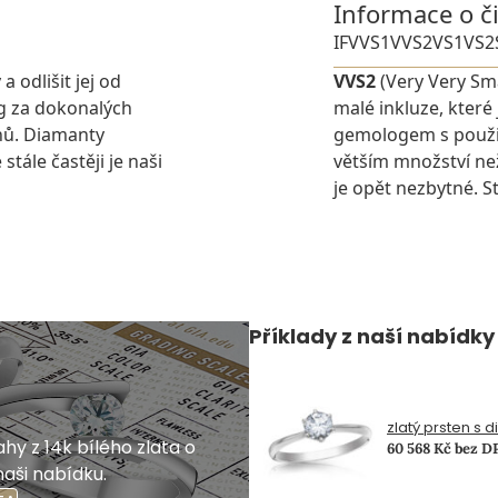
Informace o č
IF
VVS1
VVS2
VS1
VS2
 odlišit jej od
VVS2
(Very Very Sma
g za dokonalých
malé inkluze, které
nů. Diamanty
gemologem s použit
stále častěji je naši
větším množství ne
je opět nezbytné. St
Příklady z naší nabídky
zlatý prsten s 
hy z 14k bílého zlata o
60 568 Kč bez D
naši nabídku.