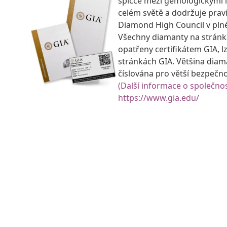
špičce mezi gemologickými 
celém světě a dodržuje prav
Diamond High Council v pln
Všechny diamanty na strán
opatřeny certifikátem GIA, lz
stránkách GIA. Většina diam
číslována pro větší bezpečn
(Další informace o společnos
https://www.gia.edu/