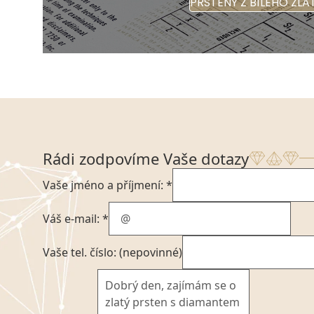
PRSTENY Z BÍLÉHO ZLA
Rádi zodpovíme Vaše dotazy
Vaše jméno a příjmení: *
Váš e-mail: *
Vaše tel. číslo: (nepovinné)