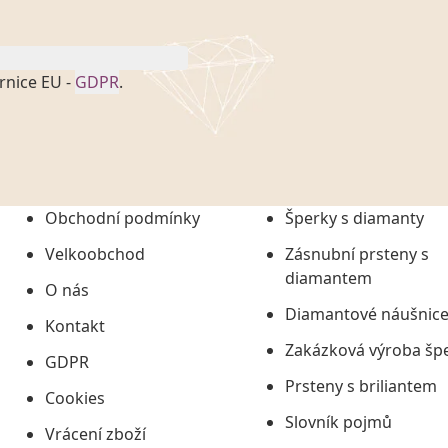
rnice EU -
GDPR
.
onem č. 101/2000 Sb. v
 a uchováním veškerých
vím společnosti
tuji společnosti
ních údajů či jako jeho
Obchodní podmínky
Šperky s diamanty
tí informací, nejdéle
Velkoobchod
Zásnubní prsteny s
diamantem
O nás
Diamantové náušnic
Kontakt
Zakázková výroba šp
GDPR
Prsteny s briliantem
Cookies
Slovník pojmů
Vrácení zboží