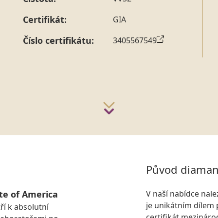
strany vždy probíhá.
Pro sdělení skladové velikosti 
Certifikát:
GIA
Číslo certifikátu:
3405567549
Původ diaman
te of America
V naší nabídce nal
je unikátním dílem 
ří k absolutní
certifikát mezinár