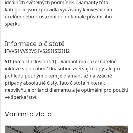
ideálních světelných podmínek. Diamanty této
kategorie jsou zpravidla využívány k investičním
účelům nebo k osazení do dokonale působícího
šperku.
Informace o čistotě
IF
VVS1
VVS2
VS1
VS2
SI1
SI2
I1
I2
SI1
(Small Inclusions 1): Diamant má rozeznatelné
inkluze s použitím 10násobně zvětšující lupy, ale při
pohledu pouhým okem je diamant až na vzácné
případy absolutně čistý. Tato čistota nikterak
neovlivňuje brilanci diamantu a je optimální pro použití
ve šperkařství.
Varianta zlata