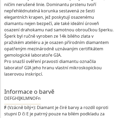
ničím nerušené linie. Dominantu prstenu tvoří
nepřehlédnutelná korunka sestavená ze šesti
elegantních krapen, jež poskytují osazenému
diamantu nejen bezpečí, ale také ideální úroveň
osazení drahokamu nad samotnou obroučkou šperku.
Šperk byl ručně vyroben ze 14k bílého zlata v
pražském ateliéru a je osazen přírodním diamantem
opatřeným mezinárodně uznávaným certifikátem
gemologické laboratoře GIA.
Pro snazší ověření pravosti diamantu označila
laboratoř GIA jeho hranu vlastní mikroskopickou
laserovou inskripcí.
Informace o barvě
D
E
F
G
H
I
J
K
L
M
N
O
Fn
F
(Vzácně bílý+): Diamant je čiré barvy a rozdíl oproti
stupni D či E je patrný pouze na bílém podkladu za