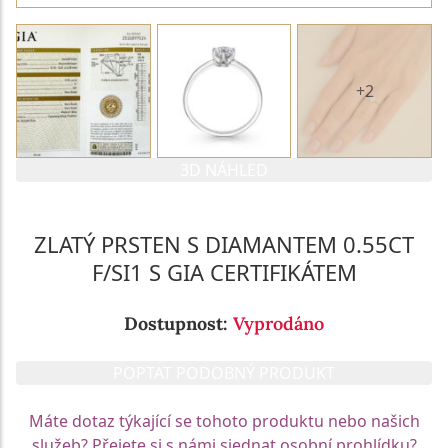
+2
3D NÁHLED
ZLATÝ PRSTEN S DIAMANTEM 0.55CT
F/SI1 S GIA CERTIFIKÁTEM
Dostupnost:
Vyprodáno
POPTAT PODOBNÝ PRODUKT
Máte dotaz týkající se tohoto produktu nebo našich
služeb? Přejete si s námi sjednat osobní prohlídku?