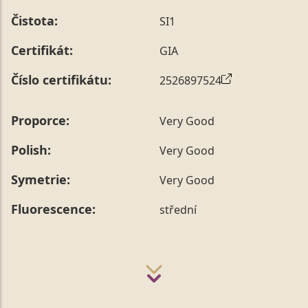
prstenu nás můžete
kontaktovat
.
Čistota:
SI1
Certifikát:
GIA
Číslo certifikátu:
2526897524
Proporce:
Very Good
Polish:
Very Good
Symetrie:
Very Good
Fluorescence:
střední