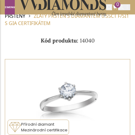
0
Domů
DIAMANTOVÉ ŠPERKY
DIAMANTOVÉ
PRSTENY
ZLATÝ PRSTEN S DIAMANTEM 0.55CT F/SI1
S GIA CERTIFIKÁTEM
Kód produktu:
14040
Přírodní diamant
Mezinárodní certifikace