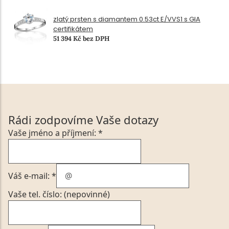
zlatý prsten s diamantem 0.53ct E/VVS1 s GIA
certifikátem
51 394 Kč bez DPH
Rádi zodpovíme Vaše dotazy
Vaše jméno a příjmení: *
Váš e-mail: *
Vaše tel. číslo: (nepovinné)