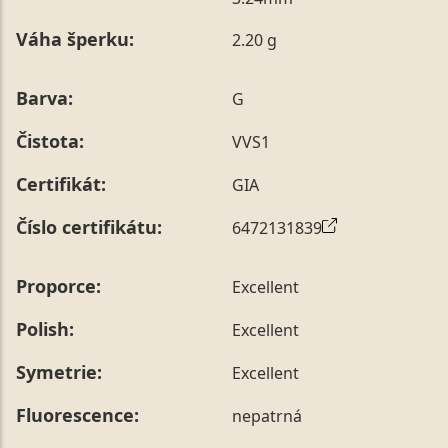
poznámky v posledním kroku objednávky nebo nám ji
Váha šperku:
2.20 g
sdělit během jejího telefonického ověření, které z naší
strany vždy probíhá.
Pro sdělení skladové velikosti tohoto konkrétního
Barva:
G
prstenu nás můžete
kontaktovat
.
Čistota:
VVS1
Certifikát:
GIA
Číslo certifikátu:
6472131839
Proporce:
Excellent
Polish:
Excellent
Symetrie:
Excellent
Fluorescence:
nepatrná