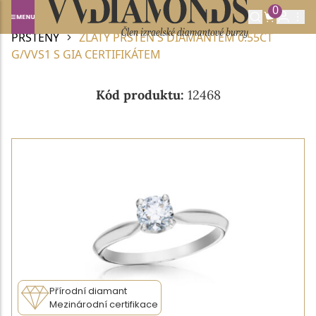
0
Domů
DIAMANTOVÉ ŠPERKY
DIAMANTOVÉ
PRSTENY
ZLATÝ PRSTEN S DIAMANTEM 0.55CT
G/VVS1 S GIA CERTIFIKÁTEM
Kód produktu:
12468
Přírodní diamant
Mezinárodní certifikace