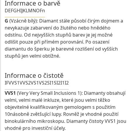
Informace o barvě
D
E
F
G
H
I
J
K
L
M
N
O
Fn
G
(Vzácně bílý): Diamant stále působí čirým dojmem a
nevykazuje zabarvení do žlutého nebo hnědého
odstínu. Od nejvyšších stupňů barev je jej možné
odlišit pouze při přímém porovnání. Po osazení
diamantu do šperku je barevné rozlišení od vyšších
stupňů jen velmi obtížné.
Informace o čistotě
IF
VVS1
VVS2
VS1
VS2
SI1
SI2
I1
I2
VVS1
(Very Very Small Inclusions 1): Diamanty obsahují
velmi, velmi malé inkluze, které jsou velmi těžko
objevitelné kvalifikovaným gemologem s použitím
10násobně zvětšující lupy. Rovněž je vhodné použití
binokulárního mikroskopu. Diamanty čistoty VVS1 jsou
vhodné pro investiční účely.