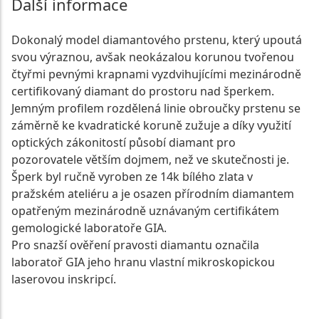
Další informace
Dokonalý model diamantového prstenu, který upoutá
svou výraznou, avšak neokázalou korunou tvořenou
čtyřmi pevnými krapnami vyzdvihujícími mezinárodně
certifikovaný diamant do prostoru nad šperkem.
Jemným profilem rozdělená linie obroučky prstenu se
záměrně ke kvadratické koruně zužuje a díky využití
optických zákonitostí působí diamant pro
pozorovatele větším dojmem, než ve skutečnosti je.
Šperk byl ručně vyroben ze 14k bílého zlata v
pražském ateliéru a je osazen přírodním diamantem
opatřeným mezinárodně uznávaným certifikátem
gemologické laboratoře GIA.
Pro snazší ověření pravosti diamantu označila
laboratoř GIA jeho hranu vlastní mikroskopickou
laserovou inskripcí.