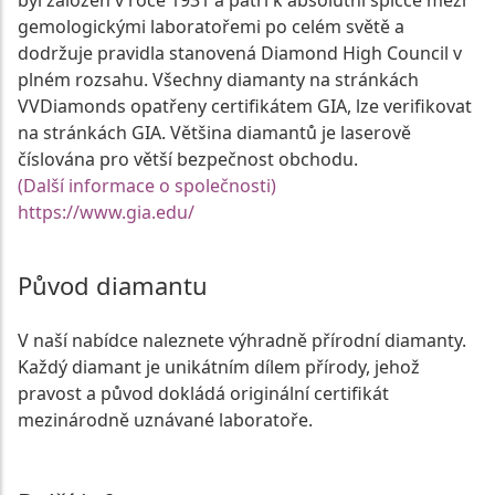
byl založen v roce 1931 a patří k absolutní špičce mezi
gemologickými laboratořemi po celém světě a
dodržuje pravidla stanovená Diamond High Council v
plném rozsahu. Všechny diamanty na stránkách
VVDiamonds opatřeny certifikátem GIA, lze verifikovat
na stránkách GIA. Většina diamantů je laserově
číslována pro větší bezpečnost obchodu.
(Další informace o společnosti)
https://www.gia.edu/
Původ diamantu
V naší nabídce naleznete výhradně přírodní diamanty.
Každý diamant je unikátním dílem přírody, jehož
pravost a původ dokládá originální certifikát
mezinárodně uznávané laboratoře.