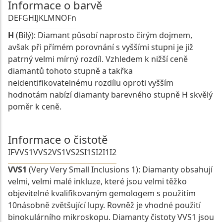
Informace o barvě
D
E
F
G
H
I
J
K
L
M
N
O
Fn
H
(Bílý): Diamant působí naprosto čirým dojmem,
avšak při přímém porovnání s vyššími stupni je již
patrný velmi mírný rozdíl. Vzhledem k nižší ceně
diamantů tohoto stupně a takřka
neidentifikovatelnému rozdílu oproti vyšším
hodnotám nabízí diamanty barevného stupně H skvělý
poměr k ceně.
Informace o čistotě
IF
VVS1
VVS2
VS1
VS2
SI1
SI2
I1
I2
VVS1
(Very Very Small Inclusions 1): Diamanty obsahují
velmi, velmi malé inkluze, které jsou velmi těžko
objevitelné kvalifikovaným gemologem s použitím
10násobně zvětšující lupy. Rovněž je vhodné použití
binokulárního mikroskopu. Diamanty čistoty VVS1 jsou