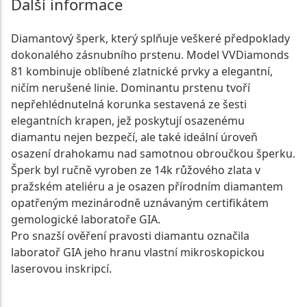
Další informace
Diamantový šperk, který splňuje veškeré předpoklady
dokonalého zásnubního prstenu. Model VVDiamonds
81 kombinuje oblíbené zlatnické prvky a elegantní,
ničím nerušené linie. Dominantu prstenu tvoří
nepřehlédnutelná korunka sestavená ze šesti
elegantních krapen, jež poskytují osazenému
diamantu nejen bezpečí, ale také ideální úroveň
osazení drahokamu nad samotnou obroučkou šperku.
Šperk byl ručně vyroben ze 14k růžového zlata v
pražském ateliéru a je osazen přírodním diamantem
opatřeným mezinárodně uznávaným certifikátem
gemologické laboratoře GIA.
Pro snazší ověření pravosti diamantu označila
laboratoř GIA jeho hranu vlastní mikroskopickou
laserovou inskripcí.