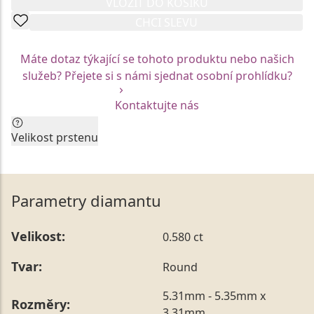
VLOŽIT DO KOŠÍKU
CHCI SLEVU
Máte dotaz týkající se tohoto produktu nebo našich
služeb? Přejete si s námi sjednat osobní prohlídku?
Kontaktujte nás
Velikost prstenu
Aktuální velikost prstenu by neměla být faktorem pro
Vaše rozhodnutí. Každý z prstenů Vám rádi na míru
upravíme.
Parametry diamantu
Vzhledem k unikátní mezinárodní certifikaci jsou
skladové modely prstenů vyrobeny vždy v jedné
Velikost:
0.580 ct
konkrétní velikosti. Tu je možné nechat kdykoliv
upravit prostřednictvím našich služeb na Vámi
Tvar:
Round
požadovaný rozměr, a to bezprostředně po nákupu,
ale také až po následném obdarování.
5.31mm - 5.35mm x
Rozměry:
Vámi preferovanou velikost můžete uvést přímo do
3.31mm