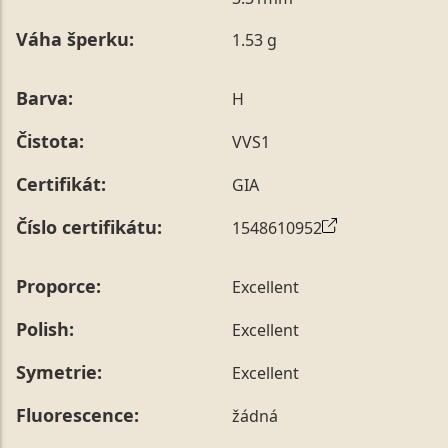
poznámky v posledním kroku objednávky nebo nám ji
Váha šperku:
1.53 g
sdělit během jejího telefonického ověření, které z naší
strany vždy probíhá.
Pro sdělení skladové velikosti tohoto konkrétního
Barva:
H
prstenu nás můžete
kontaktovat
.
Čistota:
VVS1
Certifikát:
GIA
Číslo certifikátu:
1548610952
Proporce:
Excellent
Polish:
Excellent
Symetrie:
Excellent
Fluorescence:
žádná