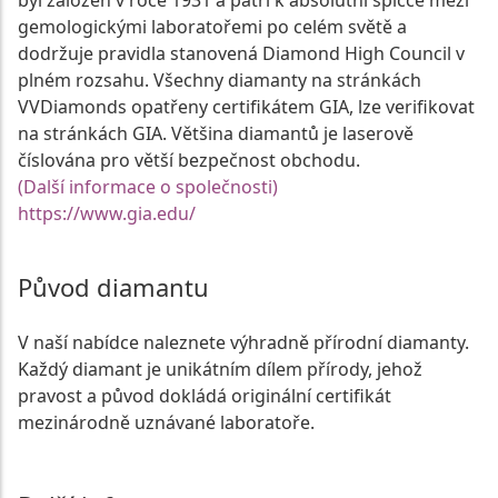
byl založen v roce 1931 a patří k absolutní špičce mezi
gemologickými laboratořemi po celém světě a
dodržuje pravidla stanovená Diamond High Council v
plném rozsahu. Všechny diamanty na stránkách
VVDiamonds opatřeny certifikátem GIA, lze verifikovat
na stránkách GIA. Většina diamantů je laserově
číslována pro větší bezpečnost obchodu.
(Další informace o společnosti)
https://www.gia.edu/
Původ diamantu
V naší nabídce naleznete výhradně přírodní diamanty.
Každý diamant je unikátním dílem přírody, jehož
pravost a původ dokládá originální certifikát
mezinárodně uznávané laboratoře.