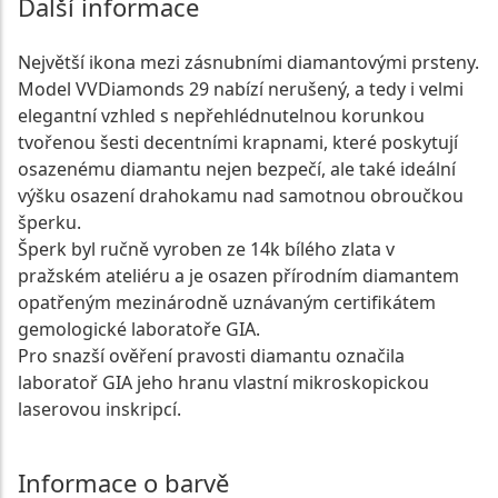
Další informace
Největší ikona mezi zásnubními diamantovými prsteny.
Model VVDiamonds 29 nabízí nerušený, a tedy i velmi
elegantní vzhled s nepřehlédnutelnou korunkou
tvořenou šesti decentními krapnami, které poskytují
osazenému diamantu nejen bezpečí, ale také ideální
výšku osazení drahokamu nad samotnou obroučkou
šperku.
Šperk byl ručně vyroben ze 14k bílého zlata v
pražském ateliéru a je osazen přírodním diamantem
opatřeným mezinárodně uznávaným certifikátem
gemologické laboratoře GIA.
Pro snazší ověření pravosti diamantu označila
laboratoř GIA jeho hranu vlastní mikroskopickou
laserovou inskripcí.
Informace o barvě