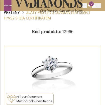
0
Domů
DIAMANTOVÉ ŠPERKY
DIAMANTOVÉ
PRSTENY
ZLATÝ PRSTEN S DIAMANTEM 0.59CT
H/VS2 S GIA CERTIFIKÁTEM
Kód produktu:
13966
Přírodní diamant
Mezinárodní certifikace