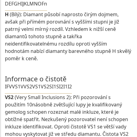
D
E
F
G
H
I
J
K
L
M
N
O
Fn
H
(Bílý): Diamant působí naprosto čirým dojmem,
avšak při přímém porovnání s vyššími stupni je již
patrný velmi mírný rozdíl. Vzhledem k nižší ceně
diamantů tohoto stupně a takřka
neidentifikovatelnému rozdílu oproti vyšším
hodnotám nabízí diamanty barevného stupně H skvělý
poměr k ceně.
Informace o čistotě
IF
VVS1
VVS2
VS1
VS2
SI1
SI2
I1
I2
VS2
(Very Small Inclusions 2): Při pozorování s
použitím 10násobně zvětšující lupy je kvalifikovaný
gemolog schopen rozeznat malé inkluze, které je
obtížné spatřit. Nezkušený pozorovatel není schopen
inkluze identifikovat. Oproti čistotě VS1 se větší vady
mohou vyskytovat již ve středu diamantu. Čistota VS2