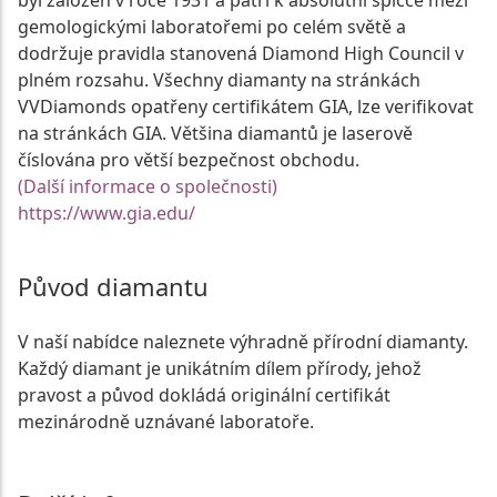
byl založen v roce 1931 a patří k absolutní špičce mezi
gemologickými laboratořemi po celém světě a
dodržuje pravidla stanovená Diamond High Council v
plném rozsahu. Všechny diamanty na stránkách
VVDiamonds opatřeny certifikátem GIA, lze verifikovat
na stránkách GIA. Většina diamantů je laserově
číslována pro větší bezpečnost obchodu.
(Další informace o společnosti)
https://www.gia.edu/
Původ diamantu
V naší nabídce naleznete výhradně přírodní diamanty.
Každý diamant je unikátním dílem přírody, jehož
pravost a původ dokládá originální certifikát
mezinárodně uznávané laboratoře.