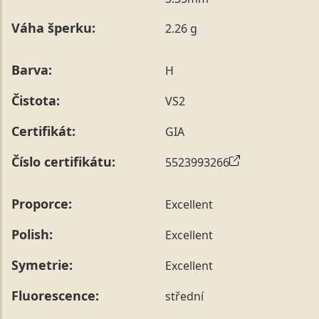
poznámky v posledním kroku objednávky nebo nám ji
Váha šperku:
2.26 g
sdělit během jejího telefonického ověření, které z naší
strany vždy probíhá.
Pro sdělení skladové velikosti tohoto konkrétního
Barva:
H
prstenu nás můžete
kontaktovat
.
Čistota:
VS2
Certifikát:
GIA
Číslo certifikátu:
5523993266
Proporce:
Excellent
Polish:
Excellent
Symetrie:
Excellent
Fluorescence:
střední