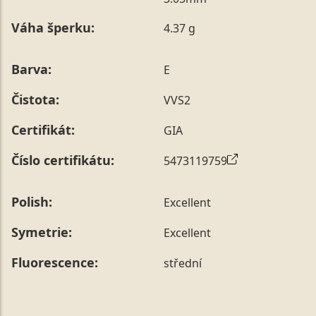
poznámky v posledním kroku objednávky nebo nám ji
Váha šperku:
4.37 g
sdělit během jejího telefonického ověření, které z naší
strany vždy probíhá.
Pro sdělení skladové velikosti tohoto konkrétního
Barva:
E
prstenu nás můžete
kontaktovat
.
Čistota:
VVS2
Certifikát:
GIA
Číslo certifikátu:
5473119759
Polish:
Excellent
Symetrie:
Excellent
Fluorescence:
střední