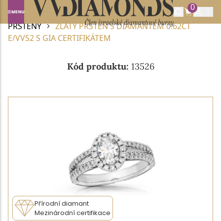
0
Domů
DIAMANTOVÉ ŠPERKY
DIAMANTOVÉ
PRSTENY
ZLATÝ PRSTEN S DIAMANTEM 0.62CT
E/VVS2 S GIA CERTIFIKÁTEM
Kód produktu:
13526
Přírodní diamant
Mezinárodní certifikace