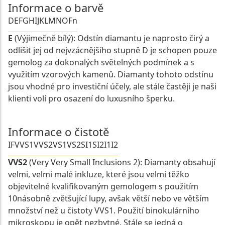
Informace o barvě
D
E
F
G
H
I
J
K
L
M
N
O
Fn
E
(Výjimečně bílý): Odstín diamantu je naprosto čirý a
odlišit jej od nejvzácnějšího stupně D je schopen pouze
gemolog za dokonalých světelných podmínek a s
využitím vzorových kamenů. Diamanty tohoto odstínu
jsou vhodné pro investiční účely, ale stále častěji je naši
klienti volí pro osazení do luxusního šperku.
Informace o čistotě
IF
VVS1
VVS2
VS1
VS2
SI1
SI2
I1
I2
VVS2
(Very Very Small Inclusions 2): Diamanty obsahují
velmi, velmi malé inkluze, které jsou velmi těžko
objevitelné kvalifikovaným gemologem s použitím
10násobně zvětšující lupy, avšak větší nebo ve větším
množství než u čistoty VVS1. Použití binokulárního
mikroskopu je opět nezbytné. Stále se jedná o