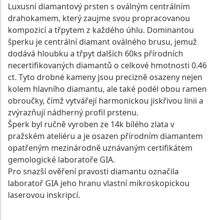
Luxusní diamantový prsten s oválným centrálním
drahokamem, který zaujme svou propracovanou
kompozicí a třpytem z každého úhlu. Dominantou
šperku je centrální diamant oválného brusu, jemuž
dodává hloubku a třpyt dalších 60ks přírodních
necertifikovaných diamantů o celkové hmotnosti 0.46
ct. Tyto drobné kameny jsou precizně osazeny nejen
kolem hlavního diamantu, ale také podél obou ramen
obroučky, čímž vytvářejí harmonickou jiskřivou linii a
zvýrazňují nádherný profil prstenu.
Šperk byl ručně vyroben ze 14k bílého zlata v
pražském ateliéru a je osazen přírodním diamantem
opatřeným mezinárodně uznávaným certifikátem
gemologické laboratoře GIA.
Pro snazší ověření pravosti diamantu označila
laboratoř GIA jeho hranu vlastní mikroskopickou
laserovou inskripcí.