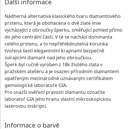
Další informace
Nádherná alternativa klasického tvaru diamantového
prstenu, která je obohacena o dvě zlaté linie
vycházející z obroučky šperku, směřující pohled přímo
do jeho centrální části. V té se nachází dominanta
celého prstenu, a to nepřehlédnutelná korunka
tvořená šesti elegantními krapnami bezpečně
svírajícími diamant nad jeho obroučkou.
Šperk byl ručně vyroben z 18k žlutého zlata v
pražském ateliéru a je osazen přírodním diamantem
opatřeným mezinárodně uznávaným certifikátem
gemologické laboratoře GIA.
Pro snazší ověření pravosti diamantu označila
laboratoř GIA jeho hranu vlastní mikroskopickou
laserovou inskripcí.
Informace o barvě