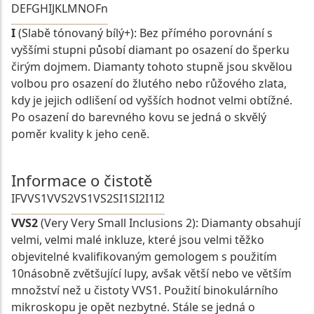
D
E
F
G
H
I
J
K
L
M
N
O
Fn
I
(Slabě tónovaný bílý+): Bez přímého porovnání s
vyššími stupni působí diamant po osazení do šperku
čirým dojmem. Diamanty tohoto stupně jsou skvělou
volbou pro osazení do žlutého nebo růžového zlata,
kdy je jejich odlišení od vyšších hodnot velmi obtížné.
Po osazení do barevného kovu se jedná o skvělý
poměr kvality k jeho ceně.
Informace o čistotě
IF
VVS1
VVS2
VS1
VS2
SI1
SI2
I1
I2
VVS2
(Very Very Small Inclusions 2): Diamanty obsahují
velmi, velmi malé inkluze, které jsou velmi těžko
objevitelné kvalifikovaným gemologem s použitím
10násobně zvětšující lupy, avšak větší nebo ve větším
množství než u čistoty VVS1. Použití binokulárního
mikroskopu je opět nezbytné. Stále se jedná o