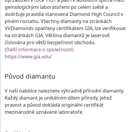
byl založen v roce 1931 a patří k absolutní špičce mezi
gemologickými laboratořemi po celém světě a
dodržuje pravidla stanovená Diamond High Council v
plném rozsahu. Všechny diamanty na stránkách
VVDiamonds opatřeny certifikátem GIA, lze verifikovat
na stránkách GIA. Většina diamantů je laserově
číslována pro větší bezpečnost obchodu.
(Další informace o společnosti)
https://www.gia.edu/
Původ diamantu
V naší nabídce naleznete výhradně přírodní diamanty.
Každý diamant je unikátním dílem přírody, jehož
pravost a původ dokládá originální certifikát
mezinárodně uznávané laboratoře.