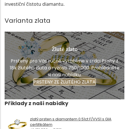
investiční čistotu diamantu.
Varianta zlata
Žluté zlato
Prsteny pro Vás ručně vyrábíme v srdci Prahy z
18k žlutého zlata o ryzosti 750/1000. Prohlédněte
si naši nabídku.
PRSTENY ZE ŽLUTÉHO ZLATA
Příklady z naší nabídky
zlatý prsten s diamantem 0.51ct F/VVS1 s GIA
certifikátem