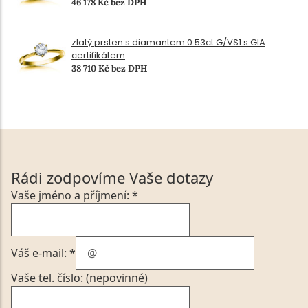
46 178 Kč bez DPH
zlatý prsten s diamantem 0.53ct G/VS1 s GIA
certifikátem
38 710 Kč bez DPH
Rádi zodpovíme Vaše dotazy
Vaše jméno a příjmení: *
Váš e-mail: *
Vaše tel. číslo: (nepovinné)