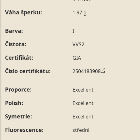
poznámky v posledním kroku objednávky nebo nám ji
Váha šperku:
1.97 g
sdělit během jejího telefonického ověření, které z naší
strany vždy probíhá.
Pro sdělení skladové velikosti tohoto konkrétního
Barva:
I
prstenu nás můžete
kontaktovat
.
Čistota:
VVS2
Certifikát:
GIA
Číslo certifikátu:
2504183908
Proporce:
Excellent
Polish:
Excellent
Symetrie:
Excellent
Fluorescence:
střední