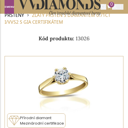
0
Domů
DIAMANTOVÉ ŠPERKY
DIAMANTOVÉ
PRSTENY
ZLATÝ PRSTEN S DIAMANTEM 0.71CT
I/VVS2 S GIA CERTIFIKÁTEM
Kód produktu:
13026
Přírodní diamant
Mezinárodní certifikace